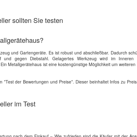
ler sollten Sie testen
allgerätehaus?
kzeug und Gartengeräte. Es ist robust und abschließbar. Dadurch schü
ff und gegen Diebstahl. Gelagertes Werkzeug wird im Inneren
 Ein Metallgerätehaus ist eine kostengünstige Möglichkeit um weitere
 *Test der Bewertungen und Preise*. Dieser beinhaltet Infos zu Preis
ller im Test
rtung nach dem Einkauf – Wie zufrieden sind die Käufer mit der Ans