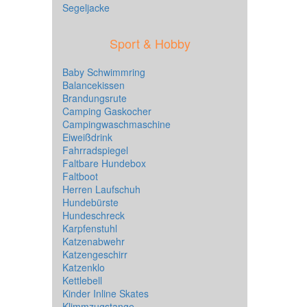
Segeljacke
Sport & Hobby
Baby Schwimmring
Balancekissen
Brandungsrute
Camping Gaskocher
Campingwaschmaschine
Eiweißdrink
Fahrradspiegel
Faltbare Hundebox
Faltboot
Herren Laufschuh
Hundebürste
Hundeschreck
Karpfenstuhl
Katzenabwehr
Katzengeschirr
Katzenklo
Kettlebell
Kinder Inline Skates
Klimmzugstange