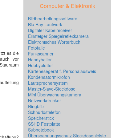
Computer & Elektronik
Bildbearbeitungssoftware
Blu Ray Laufwerk
Digitaler Kabelreceiver
Einsteiger Spiegelreflexkamera
Elektronisches Wörterbuch
Fotofalle
tzt es die
Funkscanner
 auch vor
Handyhalter
n Stauraum
Hobbyplotter
Kartenesegerät f. Personalausweis
Kondensatormikrofon
aufteilung
Lautsprechersystem
Master-Slave-Steckdose
Mini Überwachungskamera
Netzwerkdrucker
Ringblitz
Schnurlostelefon
Speicherstick
SSHD Festplatte
Subnotebook
Überspannungsschutz Steckdosenleiste
chaffung?