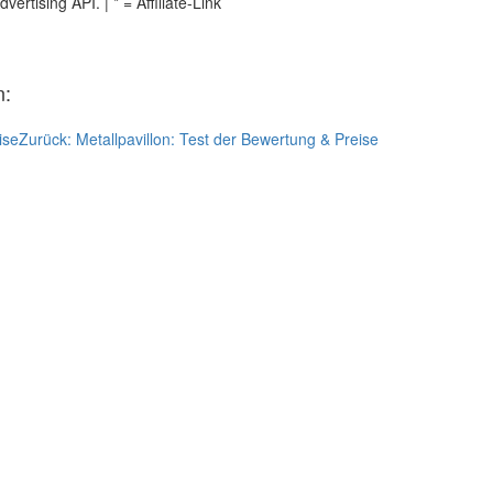
tising API. | * = Affiliate-Link
n:
ise
Zurück:
Metallpavillon: Test der Bewertung & Preise