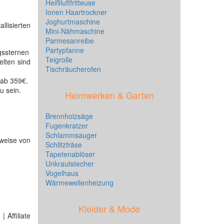
Heißluftfritteuse
Ionen Haartrockner
Joghurtmaschine
llisierten
Mini-Nähmaschine
Parmesanreibe
Partypfanne
ssternen
Teigrolle
elten sind
Tischräucherofen
 ab 359€.
u sein.
Heimwerken & Garten
Brennholzsäge
Fugenkratzer
Schlammsauger
sweise von
Schlitzfräse
Tapetenablöser
Unkrautstecher
Vogelhaus
Wärmewellenheizung
Kleider & Mode
 Affiliate