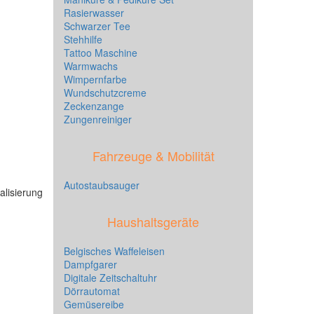
Rasierwasser
Schwarzer Tee
Stehhilfe
Tattoo Maschine
Warmwachs
Wimpernfarbe
Wundschutzcreme
Zeckenzange
Zungenreiniger
Fahrzeuge & Mobilität
Autostaubsauger
alisierung
Haushaltsgeräte
Belgisches Waffeleisen
Dampfgarer
Digitale Zeitschaltuhr
Dörrautomat
Gemüsereibe