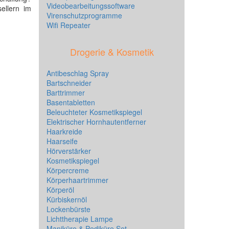
Videobearbeitungssoftware
ellern im
Virenschutzprogramme
Wifi Repeater
Drogerie & Kosmetik
Antibeschlag Spray
Bartschneider
Barttrimmer
Basentabletten
Beleuchteter Kosmetikspiegel
Elektrischer Hornhautentferner
Haarkreide
Haarseife
Hörverstärker
Kosmetikspiegel
Körpercreme
Körperhaartrimmer
Körperöl
Kürbiskernöl
Lockenbürste
Lichttherapie Lampe
Maniküre & Pediküre Set