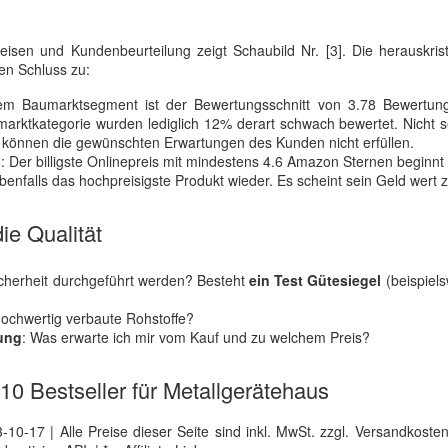
isen und Kundenbeurteilung zeigt Schaubild Nr. [3]. Die herauskrista
en Schluss zu:
m Baumarktsegment ist der Bewertungsschnitt von 3.78 Bewertung
arktkategorie wurden lediglich 12% derart schwach bewertet. Nicht s
r können die gewünschten Erwartungen des Kunden nicht erfüllen.
 Der billigste Onlinepreis mit mindestens 4.6 Amazon Sternen beginnt
enfalls das hochpreisigste Produkt wieder. Es scheint sein Geld wert z
ie Qualität
icherheit durchgeführt werden? Besteht
ein Test Gütesiegel
(beispiel
 hochwertig verbaute Rohstoffe?
tung
: Was erwarte ich mir vom Kauf und zu welchem Preis?
 10 Bestseller für Metallgerätehaus
0-17 | Alle Preise dieser Seite sind inkl. MwSt. zzgl. Versandkosten |