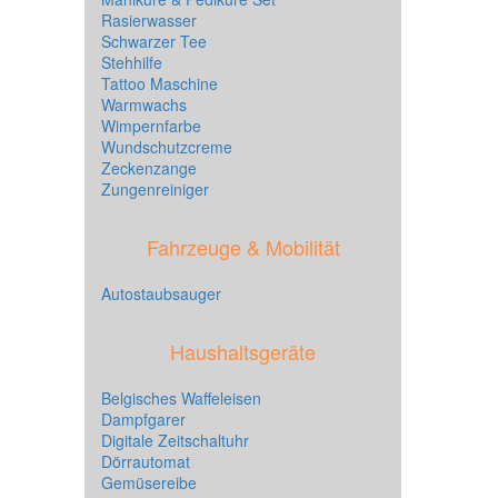
Rasierwasser
Schwarzer Tee
Stehhilfe
Tattoo Maschine
Warmwachs
Wimpernfarbe
Wundschutzcreme
Zeckenzange
Zungenreiniger
Fahrzeuge & Mobilität
Autostaubsauger
Haushaltsgeräte
Belgisches Waffeleisen
Dampfgarer
Digitale Zeitschaltuhr
Dörrautomat
Gemüsereibe