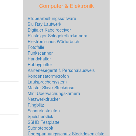
Computer & Elektronik
Bildbearbeitungssoftware
Blu Ray Laufwerk
Digitaler Kabelreceiver
Einsteiger Spiegelreflexkamera
Elektronisches Wörterbuch
Fotofalle
Funkscanner
Handyhalter
Hobbyplotter
Kartenesegerät f. Personalausweis
Kondensatormikrofon
Lautsprechersystem
Master-Slave-Steckdose
Mini Überwachungskamera
Netzwerkdrucker
Ringblitz
Schnurlostelefon
Speicherstick
SSHD Festplatte
Subnotebook
Überspannungsschutz Steckdosenleiste