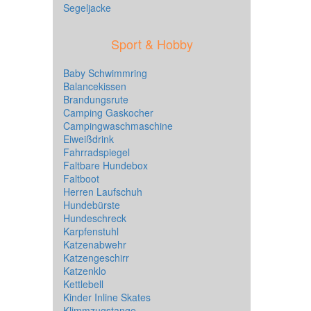
Segeljacke
Sport & Hobby
Baby Schwimmring
Balancekissen
Brandungsrute
Camping Gaskocher
Campingwaschmaschine
Eiweißdrink
Fahrradspiegel
Faltbare Hundebox
Faltboot
Herren Laufschuh
Hundebürste
Hundeschreck
Karpfenstuhl
Katzenabwehr
Katzengeschirr
Katzenklo
Kettlebell
Kinder Inline Skates
Klimmzugstange