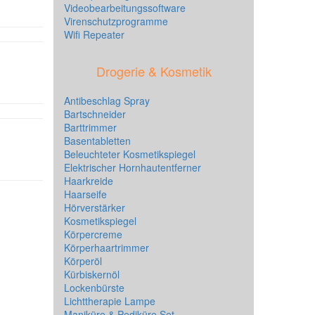
Videobearbeitungssoftware
Virenschutzprogramme
Wifi Repeater
Drogerie & Kosmetik
Antibeschlag Spray
Bartschneider
Barttrimmer
Basentabletten
Beleuchteter Kosmetikspiegel
Elektrischer Hornhautentferner
Haarkreide
Haarseife
Hörverstärker
Kosmetikspiegel
Körpercreme
Körperhaartrimmer
Körperöl
Kürbiskernöl
Lockenbürste
Lichttherapie Lampe
Maniküre & Pediküre Set