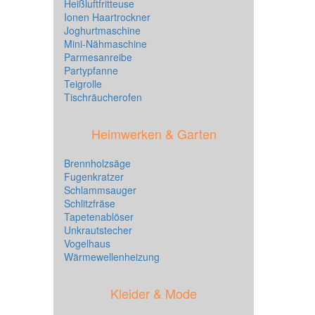
Heißluftfritteuse
Ionen Haartrockner
Joghurtmaschine
Mini-Nähmaschine
Parmesanreibe
Partypfanne
Teigrolle
Tischräucherofen
Heimwerken & Garten
Brennholzsäge
Fugenkratzer
Schlammsauger
Schlitzfräse
Tapetenablöser
Unkrautstecher
Vogelhaus
Wärmewellenheizung
Kleider & Mode