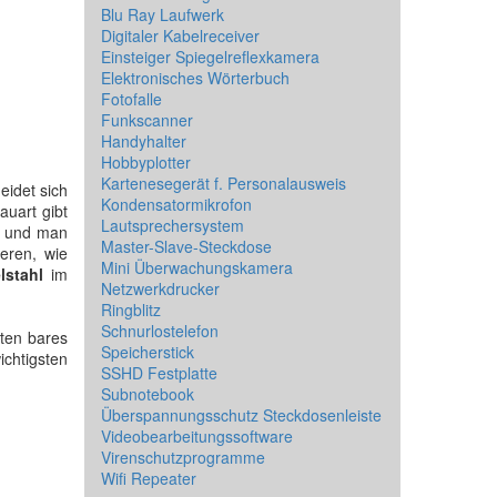
Blu Ray Laufwerk
Digitaler Kabelreceiver
Einsteiger Spiegelreflexkamera
Elektronisches Wörterbuch
Fotofalle
Funkscanner
Handyhalter
Hobbyplotter
Kartenesegerät f. Personalausweis
eidet sich
Kondensatormikrofon
auart gibt
Lautsprechersystem
t und man
Master-Slave-Steckdose
eren, wie
Mini Überwachungskamera
lstahl
im
Netzwerkdrucker
Ringblitz
Schnurlostelefon
äten bares
Speicherstick
ichtigsten
SSHD Festplatte
Subnotebook
Überspannungsschutz Steckdosenleiste
Videobearbeitungssoftware
Virenschutzprogramme
Wifi Repeater