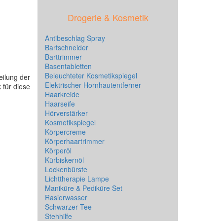
Drogerie & Kosmetik
Antibeschlag Spray
Bartschneider
Barttrimmer
Basentabletten
Beleuchteter Kosmetikspiegel
eilung der
Elektrischer Hornhautentferner
 für diese
Haarkreide
Haarseife
Hörverstärker
Kosmetikspiegel
Körpercreme
Körperhaartrimmer
Körperöl
Kürbiskernöl
Lockenbürste
Lichttherapie Lampe
Maniküre & Pediküre Set
Rasierwasser
Schwarzer Tee
Stehhilfe