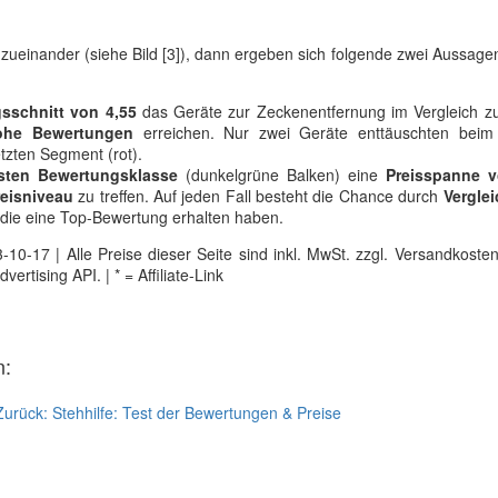
zueinander (siehe Bild [3]), dann ergeben sich folgende zwei Aussagen
sschnitt von 4,55
das Geräte zur Zeckenentfernung im Vergleich z
ohe Bewertungen
erreichen. Nur zwei Geräte enttäuschten beim
tzten Segment (rot).
sten Bewertungsklasse
(dunkelgrüne Balken) eine
Preisspanne v
reisniveau
zu treffen. Auf jeden Fall besteht die Chance durch
Vergle
 die eine Top-Bewertung erhalten haben.
0-17 | Alle Preise dieser Seite sind inkl. MwSt. zzgl. Versandkosten |
tising API. | * = Affiliate-Link
n:
Zurück:
Stehhilfe: Test der Bewertungen & Preise