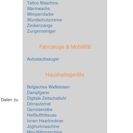
Tattoo Maschine
Warmwachs
Wimpernfarbe
Wundschutzcreme
Zeckenzange
Zungenreiniger
Fahrzeuge & Mobilität
Autostaubsauger
Haushaltsgeräte
Belgisches Waffeleisen
Dampfgarer
Digitale Zeitschaltuhr
e Daten zu
Dörrautomat
Gemüsereibe
Heißluftfritteuse
Ionen Haartrockner
Joghurtmaschine
Mini-Nähmaschine