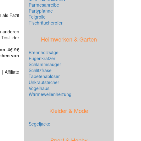
Parmesanreibe
Partypfanne
 als Fazit
Teigrolle
Tischräucherofen
u anderen
 Test der
Heimwerken & Garten
on 4€-9€
Brennholzsäge
ichen von
Fugenkratzer
Schlammsauger
Schlitzfräse
 Affiliate
Tapetenablöser
Unkrautstecher
Vogelhaus
Wärmewellenheizung
Kleider & Mode
Segeljacke
Sport & Hobby