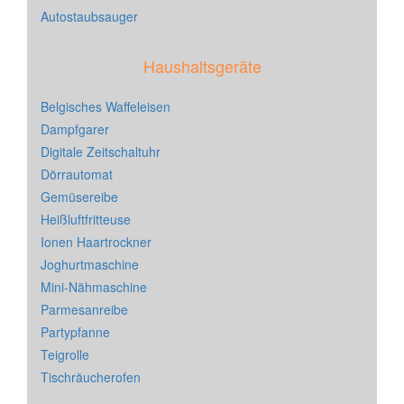
Autostaubsauger
Haushaltsgeräte
Belgisches Waffeleisen
Dampfgarer
Digitale Zeitschaltuhr
Dörrautomat
Gemüsereibe
Heißluftfritteuse
Ionen Haartrockner
Joghurtmaschine
Mini-Nähmaschine
Parmesanreibe
Partypfanne
Teigrolle
Tischräucherofen