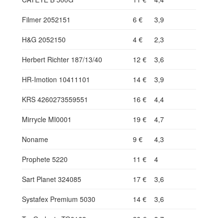
Filmer 2052151
6 €
3,9
H&G 2052150
4 €
2,3
Herbert Richter 187/13/40
12 €
3,6
HR-Imotion 10411101
14 €
3,9
KRS 4260273559551
16 €
4,4
Mirrycle MI0001
19 €
4,7
Noname
9 €
4,3
Prophete 5220
11 €
4
Sart Planet 324085
17 €
3,6
Systafex Premium 5030
14 €
3,6