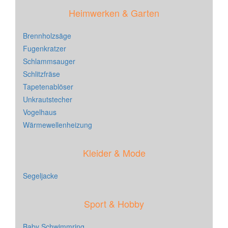
Heimwerken & Garten
Brennholzsäge
Fugenkratzer
Schlammsauger
Schlitzfräse
Tapetenablöser
Unkrautstecher
Vogelhaus
Wärmewellenheizung
Kleider & Mode
Segeljacke
Sport & Hobby
Baby Schwimmring