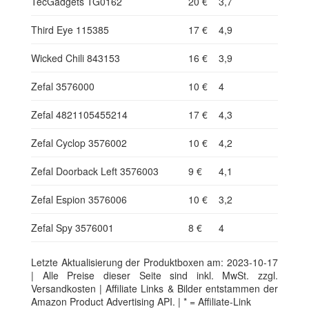
TecGadgets TG0162
20 €
3,7
Third Eye 115385
17 €
4,9
Wicked Chili 843153
16 €
3,9
Zefal 3576000
10 €
4
Zefal 4821105455214
17 €
4,3
Zefal Cyclop 3576002
10 €
4,2
Zefal Doorback Left 3576003
9 €
4,1
Zefal Espion 3576006
10 €
3,2
Zefal Spy 3576001
8 €
4
Letzte Aktualisierung der Produktboxen am: 2023-10-17
| Alle Preise dieser Seite sind inkl. MwSt. zzgl.
Versandkosten | Affiliate Links & Bilder entstammen der
Amazon Product Advertising API. | * = Affiliate-Link