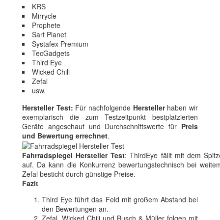
KRS
Mirrycle
Prophete
Sart Planet
Systafex Premium
TecGadgets
Third Eye
Wicked Chili
Zefal
usw.
Hersteller Test:
Für nachfolgende
Hersteller
haben wir
exemplarisch die zum Testzeitpunkt bestplatzierten
Geräte angeschaut und Durchschnittswerte für
Preis
und Bewertung errechnet
.
Fahrradspiegel Hersteller Test
: ThirdEye fällt mit dem Spitz
auf. Da kann die Konkurrenz bewertungstechnisch bei weitem 
Zefal besticht durch günstige Preise.
Fazit
Third Eye führt das Feld mit großem Abstand bei
den Bewertungen an.
Zefal, Wicked Chili und Busch & Müller folgen mit