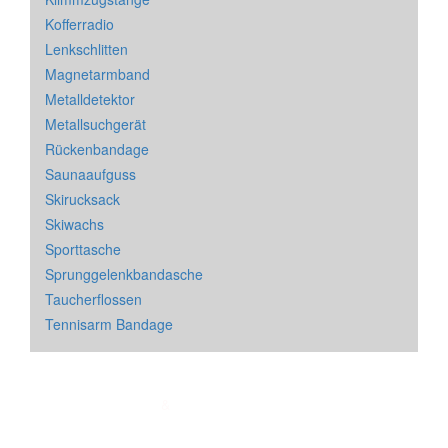
Kofferradio
Lenkschlitten
Magnetarmband
Metalldetektor
Metallsuchgerät
Rückenbandage
Saunaaufguss
Skirucksack
Skiwachs
Sporttasche
Sprunggelenkbandasche
Taucherflossen
Tennisarm Bandage
Impressum
&
Datenschutz
| * = Affiliate Link