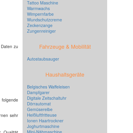
Tattoo Maschine
Warmwachs
Wimpernfarbe
Wundschutzcreme
Zeckenzange
Zungenreiniger
Fahrzeuge & Mobilität
e Daten zu
Autostaubsauger
Haushaltsgeräte
Belgisches Waffeleisen
Dampfgarer
Digitale Zeitschaltuhr
h folgende
Dörrautomat
Gemüsereibe
Heißluftfritteuse
rnen sehr
Ionen Haartrockner
Joghurtmaschine
Mini-Nähmaschine
 Qualität