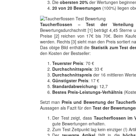
Die
obersten 20%
der Wertungen beginnen
20 von 20 Bewertungen
(100%) liegen ob
Taucherflossen – Test der Verteilun
Bewertungsdurchschnitt [1] beträgt 4,45 Sterne un
Preise [2] reichen von 17€ bis 70€. Beim Kaufen
werden. Rechts [3] sieht man den Preis sortiert 
Das obige Bild enthält die
Statistik zum Test de
den Kosten der Bestseller:
Teuerster Preis
: 70 €
Durchschnittspreis
: 33 €
Durchschnittspreis
der 16 mittleren Werte
Günstigster Preis
: 17 €
Standardabweichung:
12,7
Bestes Preis-Leistungs-Verhältnis
(Koste
Setzt man
Preis und Bewertung der Taucherf
Aussagen als Fazit für den
Test der Bewertunge
Der Test zeigt, dass
Taucherflossen im V
gute Bewertungen erhalten.
Zum Test Zeitpunkt lag kein einziger (!) Arti
Der
teuerste Artikel
fällt in die
höchs