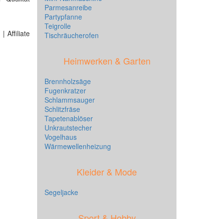
Parmesanreibe
Partypfanne
Teigrolle
 Affiliate
Tischräucherofen
Heimwerken & Garten
Brennholzsäge
Fugenkratzer
Schlammsauger
Schlitzfräse
Tapetenablöser
Unkrautstecher
Vogelhaus
Wärmewellenheizung
Kleider & Mode
Segeljacke
Sport & Hobby