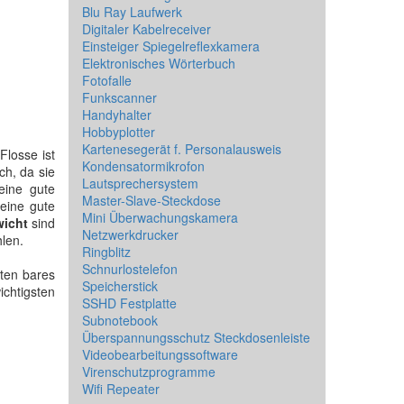
Blu Ray Laufwerk
Digitaler Kabelreceiver
Einsteiger Spiegelreflexkamera
Elektronisches Wörterbuch
Fotofalle
Funkscanner
Handyhalter
Hobbyplotter
Kartenesegerät f. Personalausweis
Flosse ist
Kondensatormikrofon
ch, da sie
Lautsprechersystem
eine gute
Master-Slave-Steckdose
 eine gute
Mini Überwachungskamera
wicht
sind
Netzwerkdrucker
len.
Ringblitz
Schnurlostelefon
äten bares
Speicherstick
ichtigsten
SSHD Festplatte
Subnotebook
Überspannungsschutz Steckdosenleiste
Videobearbeitungssoftware
Virenschutzprogramme
Wifi Repeater