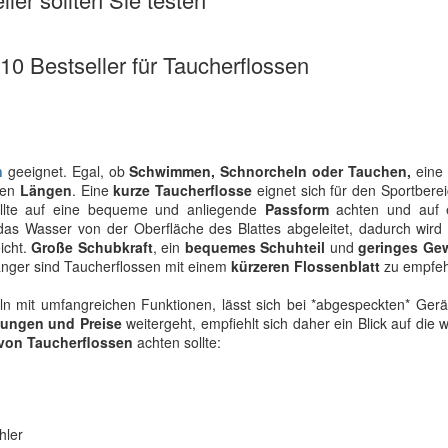
 10 Bestseller für Taucherflossen
n
geeignet. Egal, ob
Schwimmen, Schnorcheln oder Tauchen,
eine 
chen
Längen
. Eine
kurze Taucherflosse
eignet sich für den Sportberei
llte auf eine bequeme und anliegende
Passform
achten und auf 
das Wasser von der Oberfläche des Blattes abgeleitet, dadurch wird
icht.
Große Schubkraft
, ein
bequemes Schuhteil
und
geringes Ge
änger sind Taucherflossen mit einem
kürzeren Flossenblatt
zu empfeh
keln mit umfangreichen Funktionen, lässt sich bei *abgespeckten* Ger
tungen und Preise
weitergeht, empfiehlt sich daher ein Blick auf die w
von Taucherflossen
achten sollte:
hler