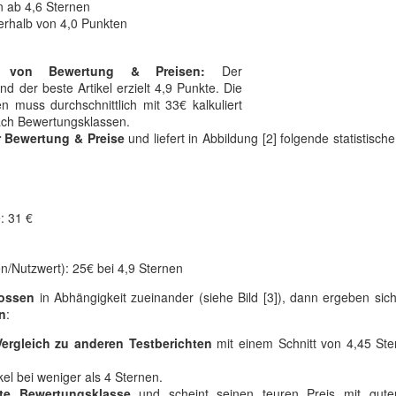
 ab 4,6 Sternen
erhalb von 4,0 Punkten
g von Bewertung & Preisen:
Der
d der beste Artikel erzielt 4,9 Punkte. Die
 muss durchschnittlich mit 33€ kalkuliert
nach Bewertungsklassen.
r Bewertung & Preise
und liefert in Abbildung [2] folgende statistisch
: 31 €
n/Nutzwert): 25€ bei 4,9 Sternen
lossen
in Abhängigkeit zueinander (siehe Bild [3]), dann ergeben sic
n
:
ergleich zu anderen Testberichten
mit einem Schnitt von 4,45 Ste
kel bei weniger als 4 Sternen.
te Bewertungsklasse
und scheint seinen teuren Preis mit guter