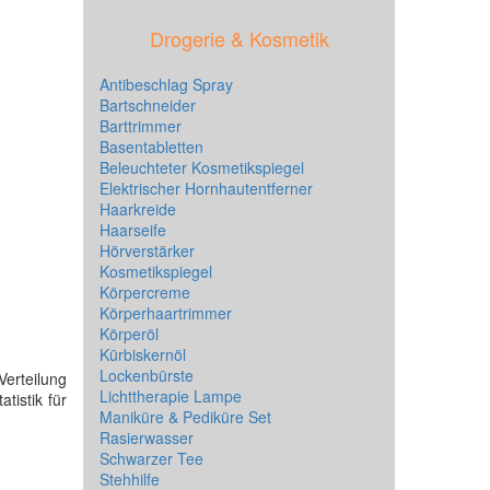
Drogerie & Kosmetik
Antibeschlag Spray
Bartschneider
Barttrimmer
Basentabletten
Beleuchteter Kosmetikspiegel
Elektrischer Hornhautentferner
Haarkreide
Haarseife
Hörverstärker
Kosmetikspiegel
Körpercreme
Körperhaartrimmer
Körperöl
Kürbiskernöl
Lockenbürste
erteilung
Lichttherapie Lampe
tistik für
Maniküre & Pediküre Set
Rasierwasser
Schwarzer Tee
Stehhilfe