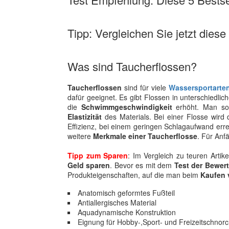
Tipp: Vergleichen Sie jetzt diese
Was sind Taucherflossen?
Taucherflossen
sind für viele
Wassersportarte
dafür geeignet. Es gibt Flossen in unterschiedli
die
Schwimmgeschwindigkeit
erhöht. Man so
Elastizität
des Materials. Bei einer Flosse wird 
Effizienz, bei einem geringen Schlagaufwand erre
weitere
Merkmale einer Taucherflosse
. Für Anf
Tipp zum Sparen
: Im Vergleich zu teuren Arti
Geld sparen
. Bevor es mit dem
Test der Bewer
Produkteigenschaften, auf die man beim
Kaufen 
Anatomisch geformtes Fußteil
Antiallergisches Material
Aquadynamische Konstruktion
Eignung für Hobby-,Sport- und Freizeitschnorc