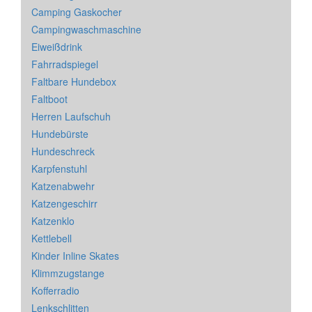
Camping Gaskocher
Campingwaschmaschine
Eiweißdrink
Fahrradspiegel
Faltbare Hundebox
Faltboot
Herren Laufschuh
Hundebürste
Hundeschreck
Karpfenstuhl
Katzenabwehr
Katzengeschirr
Katzenklo
Kettlebell
Kinder Inline Skates
Klimmzugstange
Kofferradio
Lenkschlitten