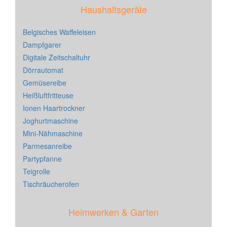
Haushaltsgeräte
Belgisches Waffeleisen
Dampfgarer
Digitale Zeitschaltuhr
Dörrautomat
Gemüsereibe
Heißluftfritteuse
Ionen Haartrockner
Joghurtmaschine
Mini-Nähmaschine
Parmesanreibe
Partypfanne
Teigrolle
Tischräucherofen
Heimwerken & Garten