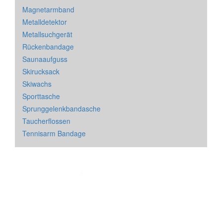
Magnetarmband
Metalldetektor
Metallsuchgerät
Rückenbandage
Saunaaufguss
Skirucksack
Skiwachs
Sporttasche
Sprunggelenkbandasche
Taucherflossen
Tennisarm Bandage
Impressum
&
Datenschutz
| * = Affiliate Link