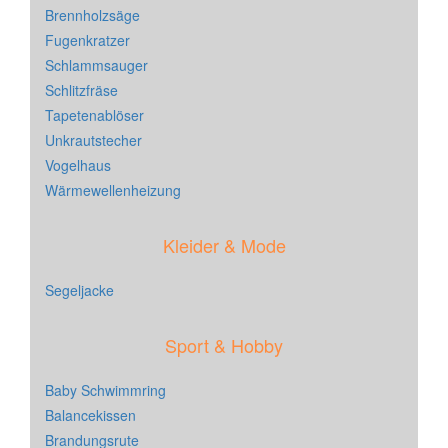
Brennholzsäge
Fugenkratzer
Schlammsauger
Schlitzfräse
Tapetenablöser
Unkrautstecher
Vogelhaus
Wärmewellenheizung
Kleider & Mode
Segeljacke
Sport & Hobby
Baby Schwimmring
Balancekissen
Brandungsrute