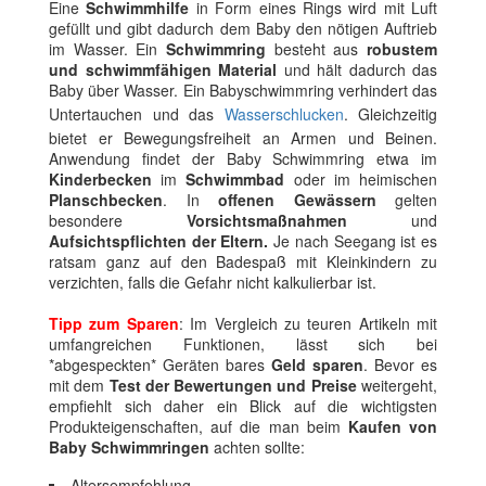
Eine
Schwimmhilfe
in Form eines Rings wird mit Luft
gefüllt und gibt dadurch dem Baby den nötigen Auftrieb
im Wasser. Ein
Schwimmring
besteht aus
robustem
und schwimmfähigen Material
und hält dadurch das
Baby über Wasser. Ein Babyschwimmring verhindert das
Untertauchen und das
Wasserschlucken
. Gleichzeitig
bietet er Bewegungsfreiheit an Armen und Beinen.
Anwendung findet der Baby Schwimmring etwa im
Kinderbecken
im
Schwimmbad
oder im heimischen
Planschbecken
. In
offenen Gewässern
gelten
besondere
Vorsichtsmaßnahmen
und
Aufsichtspflichten der Eltern.
Je nach Seegang ist es
ratsam ganz auf den Badespaß mit Kleinkindern zu
verzichten, falls die Gefahr nicht kalkulierbar ist.
Tipp zum Sparen
: Im Vergleich zu teuren Artikeln mit
umfangreichen Funktionen, lässt sich bei
*abgespeckten* Geräten bares
Geld sparen
. Bevor es
mit dem
Test der Bewertungen und Preise
weitergeht,
empfiehlt sich daher ein Blick auf die wichtigsten
Produkteigenschaften, auf die man beim
Kaufen von
Baby Schwimmringen
achten sollte:
Altersempfehlung