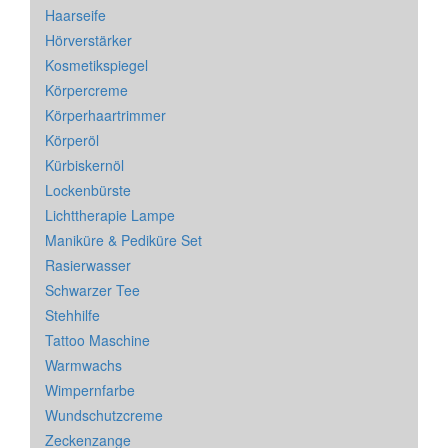
Haarseife
Hörverstärker
Kosmetikspiegel
Körpercreme
Körperhaartrimmer
Körperöl
Kürbiskernöl
Lockenbürste
Lichttherapie Lampe
Maniküre & Pediküre Set
Rasierwasser
Schwarzer Tee
Stehhilfe
Tattoo Maschine
Warmwachs
Wimpernfarbe
Wundschutzcreme
Zeckenzange