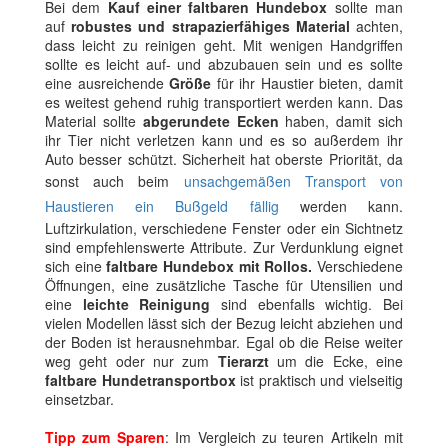
Bei dem
Kauf einer faltbaren Hundebox
sollte man
auf
robustes und strapazierfähiges Material
achten,
dass leicht zu reinigen geht. Mit wenigen Handgriffen
sollte es leicht auf- und abzubauen sein und es sollte
eine ausreichende
Größe
für ihr Haustier bieten, damit
es weitest gehend ruhig transportiert werden kann. Das
Material sollte
abgerundete Ecken
haben, damit sich
ihr Tier nicht verletzen kann und es so außerdem ihr
Auto besser schützt. Sicherheit hat oberste Priorität, da
sonst auch beim
unsachgemäßen Transport von
Haustieren ein Bußgeld fällig
werden kann.
Luftzirkulation, verschiedene Fenster oder ein Sichtnetz
sind empfehlenswerte Attribute. Zur Verdunklung eignet
sich eine
faltbare Hundebox mit Rollos.
Verschiedene
Öffnungen, eine zusätzliche Tasche für Utensilien und
eine
leichte Reinigung
sind ebenfalls wichtig. Bei
vielen Modellen lässt sich der Bezug leicht abziehen und
der Boden ist herausnehmbar. Egal ob die Reise weiter
weg geht oder nur zum
Tierarzt
um die Ecke, eine
faltbare Hundetransportbox
ist praktisch und vielseitig
einsetzbar.
Tipp zum Sparen
: Im Vergleich zu teuren Artikeln mit