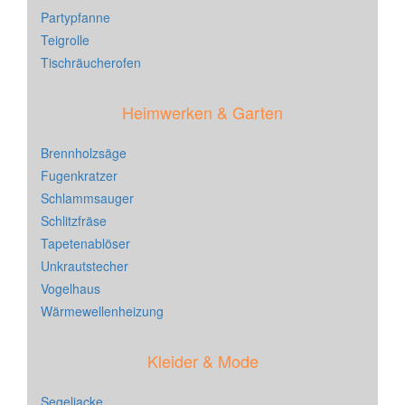
Partypfanne
Teigrolle
Tischräucherofen
Heimwerken & Garten
Brennholzsäge
Fugenkratzer
Schlammsauger
Schlitzfräse
Tapetenablöser
Unkrautstecher
Vogelhaus
Wärmewellenheizung
Kleider & Mode
Segeljacke