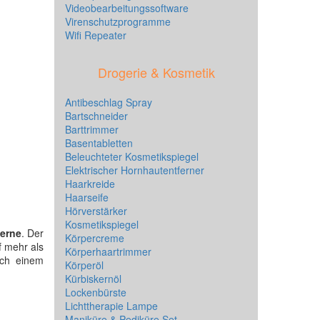
Videobearbeitungssoftware
Virenschutzprogramme
Wifi Repeater
Drogerie & Kosmetik
Antibeschlag Spray
Bartschneider
Barttrimmer
Basentabletten
Beleuchteter Kosmetikspiegel
Elektrischer Hornhautentferner
Haarkreide
Haarseife
Hörverstärker
Kosmetikspiegel
terne
. Der
Körpercreme
 mehr als
Körperhaartrimmer
ach einem
Körperöl
Kürbiskernöl
Lockenbürste
Lichttherapie Lampe
Maniküre & Pediküre Set