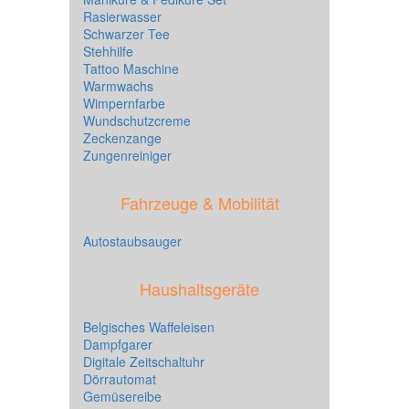
Rasierwasser
Schwarzer Tee
Stehhilfe
Tattoo Maschine
Warmwachs
Wimpernfarbe
Wundschutzcreme
Zeckenzange
Zungenreiniger
Fahrzeuge & Mobilität
Autostaubsauger
Haushaltsgeräte
Belgisches Waffeleisen
Dampfgarer
Digitale Zeitschaltuhr
Dörrautomat
Gemüsereibe