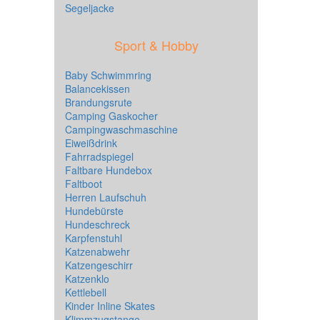
Segeljacke
Sport & Hobby
Baby Schwimmring
Balancekissen
Brandungsrute
Camping Gaskocher
Campingwaschmaschine
Eiweißdrink
Fahrradspiegel
Faltbare Hundebox
Faltboot
Herren Laufschuh
Hundebürste
Hundeschreck
Karpfenstuhl
Katzenabwehr
Katzengeschirr
Katzenklo
Kettlebell
Kinder Inline Skates
Klimmzugstange