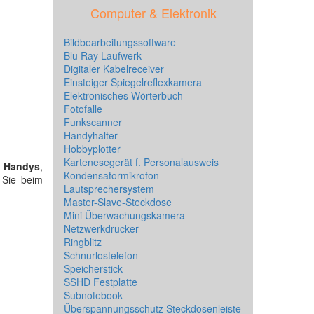
Computer & Elektronik
Bildbearbeitungssoftware
Blu Ray Laufwerk
Digitaler Kabelreceiver
Einsteiger Spiegelreflexkamera
Elektronisches Wörterbuch
Fotofalle
Funkscanner
Handyhalter
Hobbyplotter
Kartenesegerät f. Personalausweis
s Handys
,
Kondensatormikrofon
e Sie beim
Lautsprechersystem
Master-Slave-Steckdose
Mini Überwachungskamera
Netzwerkdrucker
Ringblitz
Schnurlostelefon
Speicherstick
SSHD Festplatte
Subnotebook
Überspannungsschutz Steckdosenleiste