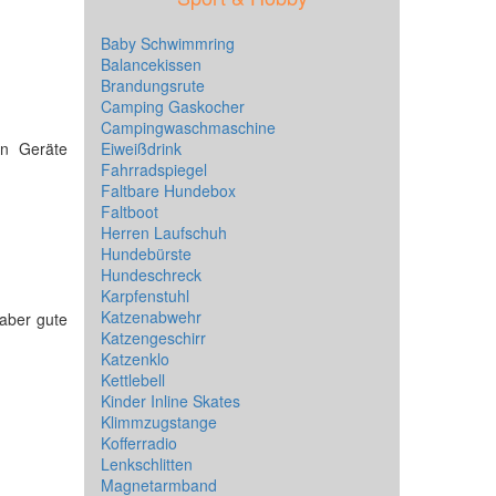
Baby Schwimmring
Balancekissen
Brandungsrute
Camping Gaskocher
Campingwaschmaschine
en Geräte
Eiweißdrink
Fahrradspiegel
Faltbare Hundebox
Faltboot
Herren Laufschuh
Hundebürste
Hundeschreck
Karpfenstuhl
Katzenabwehr
 aber gute
Katzengeschirr
Katzenklo
Kettlebell
Kinder Inline Skates
Klimmzugstange
Kofferradio
Lenkschlitten
Magnetarmband