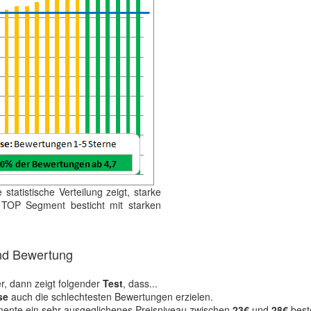
e statistische Verteilung zeigt, starke
TOP Segment besticht mit starken
nd Bewertung
, dann zeigt folgender
Test
, dass...
se
auch die schlechtesten Bewertungen erzielen.
ente ein sehr ausgeglichenes Preisniveau zwischen
23€
und
28€
best