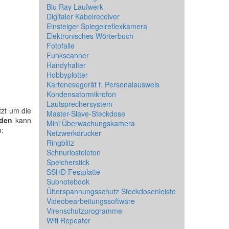
Blu Ray Laufwerk
Digitaler Kabelreceiver
Einsteiger Spiegelreflexkamera
Elektronisches Wörterbuch
Fotofalle
Funkscanner
Handyhalter
Hobbyplotter
Kartenesegerät f. Personalausweis
Kondensatormikrofon
Lautsprechersystem
zt um die
Master-Slave-Steckdose
äden
kann
Mini Überwachungskamera
:
Netzwerkdrucker
Ringblitz
Schnurlostelefon
Speicherstick
SSHD Festplatte
Subnotebook
Überspannungsschutz Steckdosenleiste
Videobearbeitungssoftware
Virenschutzprogramme
Wifi Repeater