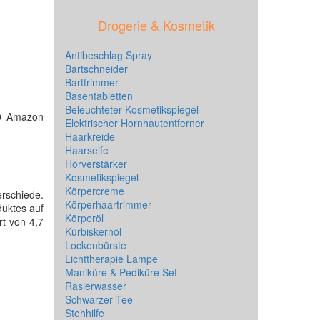
Drogerie & Kosmetik
Antibeschlag Spray
Bartschneider
Barttrimmer
Basentabletten
Beleuchteter Kosmetikspiegel
0 Amazon
Elektrischer Hornhautentferner
Haarkreide
Haarseife
Hörverstärker
Kosmetikspiegel
Körpercreme
erschiede.
Körperhaartrimmer
duktes auf
Körperöl
rt von 4,7
Kürbiskernöl
Lockenbürste
Lichttherapie Lampe
Maniküre & Pediküre Set
Rasierwasser
Schwarzer Tee
Stehhilfe