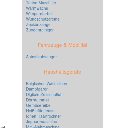
Tattoo Maschine
Warmwachs
Wimpernfarbe
Wundschutzcreme
Zeckenzange
Zungenreiniger
Fahrzeuge & Mobilität
Autostaubsauger
Haushaltsgeräte
Belgisches Waffeleisen
Dampfgarer
Digitale Zeitschaltuhr
Dörrautomat
Gemüsereibe
Heißluftfritteuse
Ionen Haartrockner
Joghurtmaschine
Mini-Nähmaschine
eht.