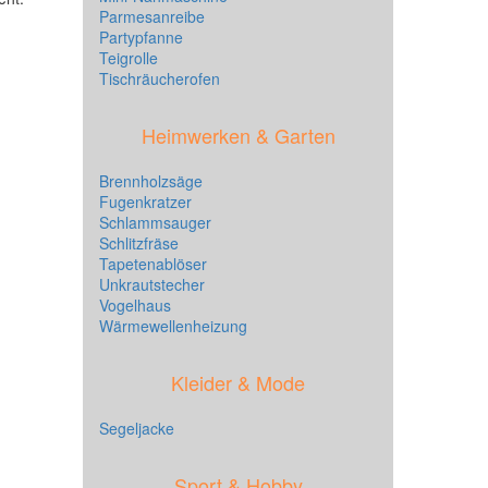
Parmesanreibe
Partypfanne
Teigrolle
Tischräucherofen
Heimwerken & Garten
Brennholzsäge
Fugenkratzer
Schlammsauger
Schlitzfräse
Tapetenablöser
Unkrautstecher
Vogelhaus
Wärmewellenheizung
Kleider & Mode
Segeljacke
Sport & Hobby