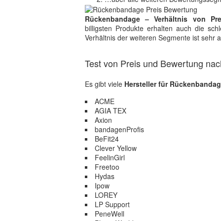
Rückenbandage – Verhältnis von Pr
billigsten Produkte erhalten auch die sc
Verhältnis der weiteren Segmente ist sehr 
Test von Preis und Bewertung nach
Es gibt viele
Hersteller für Rückenbanda
ACME
AGIA TEX
Axion
bandagenProfis
BeFit24
Clever Yellow
FeelinGirl
Freetoo
Hydas
Ipow
LOREY
LP Support
PeneWell