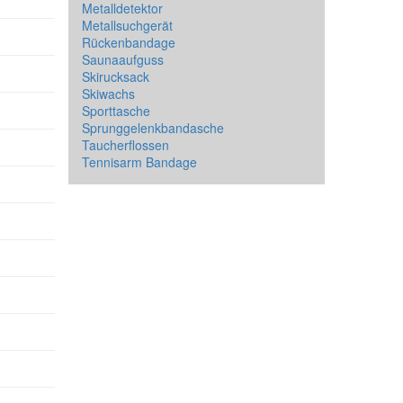
Metalldetektor
Metallsuchgerät
Rückenbandage
Saunaaufguss
Skirucksack
Skiwachs
Sporttasche
Sprunggelenkbandasche
Taucherflossen
Tennisarm Bandage