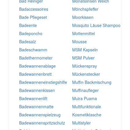
Bad Reiniger
Monatslinsen Weich
Badaccessoires
Mönchspfeffer
Bade Pflegeset
Moorkissen
Badeente
Mosquito Läuse Shampoo
Badeponcho
Mottenmittel
Badesalz
Mousse
Badeschwamm
MSM Kapseln
Badethermometer
MSM Pulver
Badewannenablage
Mückenspray
Badewannenbrett
Mückenstecker
Badewanneneinstiegshilfe
Muffin Backmischung
Badewannenkissen
Muffinaufleger
Badewannenlift
Muira Puama
Badewannenmatte
Multifunktionale
Badewannenspielzeug
Kosmetiktasche
Badewannenspritzschutz
Multistyler