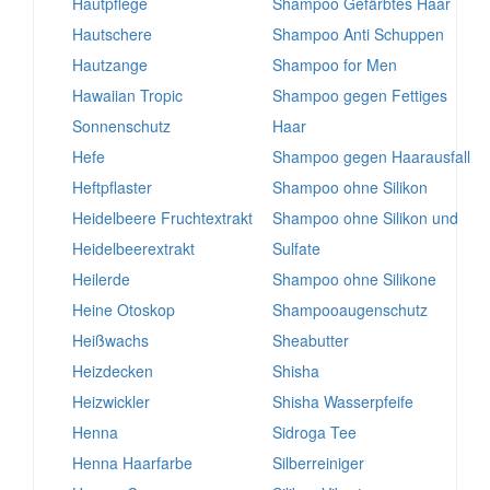
Hautpflege
Shampoo Gefärbtes Haar
Hautschere
Shampoo Anti Schuppen
Hautzange
Shampoo for Men
Hawaiian Tropic
Shampoo gegen Fettiges
Sonnenschutz
Haar
Hefe
Shampoo gegen Haarausfall
Heftpflaster
Shampoo ohne Silikon
Heidelbeere Fruchtextrakt
Shampoo ohne Silikon und
Heidelbeerextrakt
Sulfate
Heilerde
Shampoo ohne Silikone
Heine Otoskop
Shampooaugenschutz
Heißwachs
Sheabutter
Heizdecken
Shisha
Heizwickler
Shisha Wasserpfeife
Henna
Sidroga Tee
Henna Haarfarbe
Silberreiniger