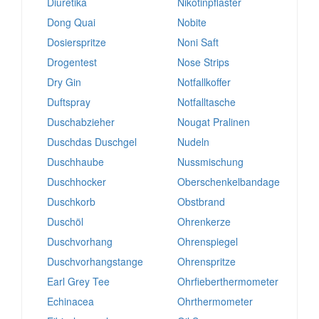
Diuretika
Nikotinpflaster
Dong Quai
Nobite
Dosierspritze
Noni Saft
Drogentest
Nose Strips
Dry Gin
Notfallkoffer
Duftspray
Notfalltasche
Duschabzieher
Nougat Pralinen
Duschdas Duschgel
Nudeln
Duschhaube
Nussmischung
Duschhocker
Oberschenkelbandage
Duschkorb
Obstbrand
Duschöl
Ohrenkerze
Duschvorhang
Ohrenspiegel
Duschvorhangstange
Ohrenspritze
Earl Grey Tee
Ohrfieberthermometer
Echinacea
Ohrthermometer