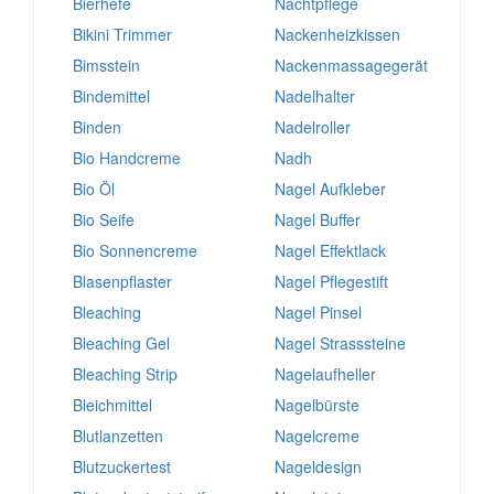
Bierhefe
Nachtpflege
Bikini Trimmer
Nackenheizkissen
Bimsstein
Nackenmassagegerät
Bindemittel
Nadelhalter
Binden
Nadelroller
Bio Handcreme
Nadh
Bio Öl
Nagel Aufkleber
Bio Seife
Nagel Buffer
Bio Sonnencreme
Nagel Effektlack
Blasenpflaster
Nagel Pflegestift
Bleaching
Nagel Pinsel
Bleaching Gel
Nagel Strasssteine
Bleaching Strip
Nagelaufheller
Bleichmittel
Nagelbürste
Blutlanzetten
Nagelcreme
Blutzuckertest
Nageldesign