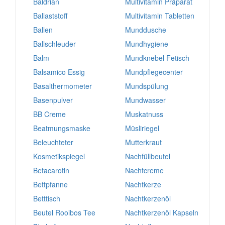
Baldrian
Multivitamin Präparat
Ballaststoff
Multivitamin Tabletten
Ballen
Munddusche
Ballschleuder
Mundhygiene
Balm
Mundknebel Fetisch
Balsamico Essig
Mundpflegecenter
Basalthermometer
Mundspülung
Basenpulver
Mundwasser
BB Creme
Muskatnuss
Beatmungsmaske
Müsliriegel
Beleuchteter
Mutterkraut
Kosmetikspiegel
Nachfüllbeutel
Betacarotin
Nachtcreme
Bettpfanne
Nachtkerze
Betttisch
Nachtkerzenöl
Beutel Rooibos Tee
Nachtkerzenöl Kapseln