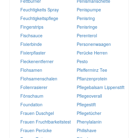
Fettburner
Penismanschette
Feuchtigkeits Spray
Penispumpe
Feuchtigkeitspflege
Penisring
Fingerstrips
Penisringe
Fischsauce
Perenterol
Fixierbinde
Personenwaagen
Fixierpflaster
Perücke Herren
Fleckenentferner
Pesto
Flohsamen
Pfefferminz Tee
Flohsamenschalen
Pflanzenprotein
Folienrasierer
Pflegebalsam Lippenstift
Fönschaum
Pflegeoverall
Foundation
Pflegestift
Frauen Duschgel
Pflegetücher
Frauen Fruchtbarkeitstest
Phenylalanin
Frauen Perücke
Philishave