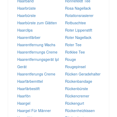
Haarband
Ronnefeldt Tee
Haarbrüste
Rosa Nagellack
Haarbürste
Rotationsrasierer
Haarbürste zum Glätten
Rotbuschtee
Haarclips
Roter Lippenstift
Haarentfärber
Roter Nagellack
Haarentfernung Wachs
Roter Tee
Haarentfernungs Creme
Rotklee Tee
Haarentfernungsgerät Ipl
Rouge
Gerät
Rougepinsel
Haarentferungs Creme
Rücken Geradehalter
Haarfärbemittel
Rückenbandage
Haarfärbestift
Rückenbürste
Haarfön
Rückencremer
Haargel
Rückengurt
Haargel Für Männer
Rückenheizkissen