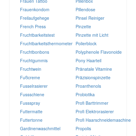
Frauen Tattoo
Pillenbox
Frauenkondom
Pillendose
Freilaufgehege
Pinsel Reiniger
French Press
Pinzette
Fruchtbarkeitstest
Pinzette mit Licht
Fruchtbarkeitsthermometer
Polierblock
Fruchtbonbons
Polyphenole Flavonoide
Fruchtgummis
Pony Haarteil
Fruchtwein
Pränatale Vitamine
Fußcreme
Präzisionspinzette
Fusselrasierer
Proanthenols
Fussschiene
Probiotika
Fussspray
Profi Barttrimmer
Futtermatte
Profi Elektrorasierer
Futtertonne
Profi Haarschneidemaschine
Gardinenwaschmittel
Propolis