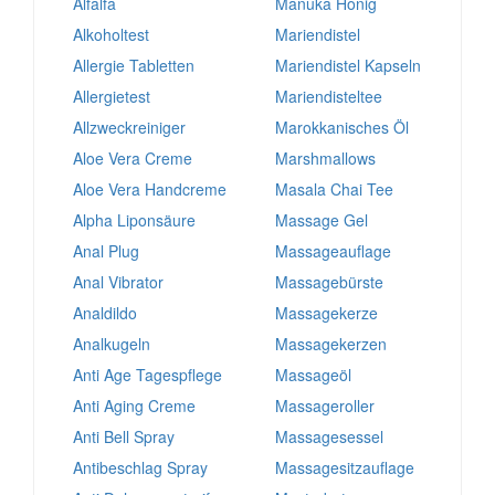
Alfalfa
Manuka Honig
Alkoholtest
Mariendistel
Allergie Tabletten
Mariendistel Kapseln
Allergietest
Mariendisteltee
Allzweckreiniger
Marokkanisches Öl
Aloe Vera Creme
Marshmallows
Aloe Vera Handcreme
Masala Chai Tee
Alpha Liponsäure
Massage Gel
Anal Plug
Massageauflage
Anal Vibrator
Massagebürste
Analdildo
Massagekerze
Analkugeln
Massagekerzen
Anti Age Tagespflege
Massageöl
Anti Aging Creme
Massageroller
Anti Bell Spray
Massagesessel
Antibeschlag Spray
Massagesitzauflage