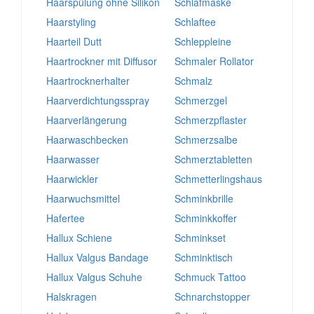
Haarspülung ohne Silikon
Schlafmaske
Haarstyling
Schlaftee
Haarteil Dutt
Schleppleine
Haartrockner mit Diffusor
Schmaler Rollator
Haartrocknerhalter
Schmalz
Haarverdichtungsspray
Schmerzgel
Haarverlängerung
Schmerzpflaster
Haarwaschbecken
Schmerzsalbe
Haarwasser
Schmerztabletten
Haarwickler
Schmetterlingshaus
Haarwuchsmittel
Schminkbrille
Hafertee
Schminkkoffer
Hallux Schiene
Schminkset
Hallux Valgus Bandage
Schminktisch
Hallux Valgus Schuhe
Schmuck Tattoo
Halskragen
Schnarchstopper