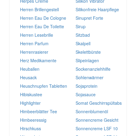
Herpes Creme
Silikon Vibrator
Herren Brillengestell
Silikonfreie Haarpflege
Herren Eau De Cologne
Sinupret Forte
Herren Eau De Toilette
Sirup
Herren Lesebrille
Sitzbad
Herren Parfum
Skalpell
Herrenrasierer
Skelettbürste
Herz Medikamente
Slipeinlagen
Heuballen
Sockenanziehhilfe
Heusack
Sohlenwärmer
Heuschnupfen Tabletten
Sojaprotein
Hibiskustee
Sojasauce
Highlighter
Somat Geschirrspültabs
Himbeerblätter Tee
Sonnenblumenöl
Himbeeressig
Sonnencreme Gesicht
Hirschkuss
Sonnencreme LSF 10