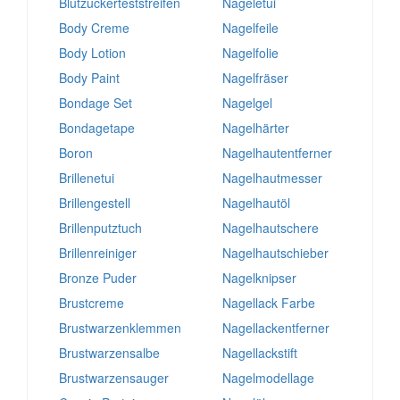
Blutzuckerteststreifen
Nageletui
Body Creme
Nagelfeile
Body Lotion
Nagelfolie
Body Paint
Nagelfräser
Bondage Set
Nagelgel
Bondagetape
Nagelhärter
Boron
Nagelhautentferner
Brillenetui
Nagelhautmesser
Brillengestell
Nagelhautöl
Brillenputztuch
Nagelhautschere
Brillenreiniger
Nagelhautschieber
Bronze Puder
Nagelknipser
Brustcreme
Nagellack Farbe
Brustwarzenklemmen
Nagellackentferner
Brustwarzensalbe
Nagellackstift
Brustwarzensauger
Nagelmodellage