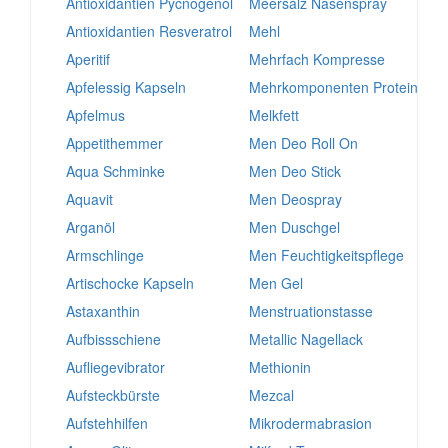
Antioxidantien Pycnogenol
Meersalz Nasenspray
Antioxidantien Resveratrol
Mehl
Aperitif
Mehrfach Kompresse
Apfelessig Kapseln
Mehrkomponenten Protein
Apfelmus
Melkfett
Appetithemmer
Men Deo Roll On
Aqua Schminke
Men Deo Stick
Aquavit
Men Deospray
Arganöl
Men Duschgel
Armschlinge
Men Feuchtigkeitspflege
Artischocke Kapseln
Men Gel
Astaxanthin
Menstruationstasse
Aufbissschiene
Metallic Nagellack
Aufliegevibrator
Methionin
Aufsteckbürste
Mezcal
Aufstehhilfen
Mikrodermabrasion