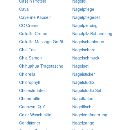
Casein Protein
Nagelöl
Cava
Nagelpflege
Cayenne Kapseln
Nagelpflegeset
CC Creme
Nagelpiercing
Cellulite Creme
Nagelpilz Behandlung
Cellulite Massage Gerät
Nagelschablonen
Chai Tea
Nagelschere
Chia Samen
Nagelschmuck
Chihuahua Tragetasche
Nagelset
Chlorella
Nagelsticker
Chlorophyll
Nagelstudio
Cholesterintest
Nagelstudio Set
Chondroitin
Nageltattoo
Coenzym Q10
Nageltisch
Color Waschmittel
Nagelverlängerung
Conditioner
Nagelzange