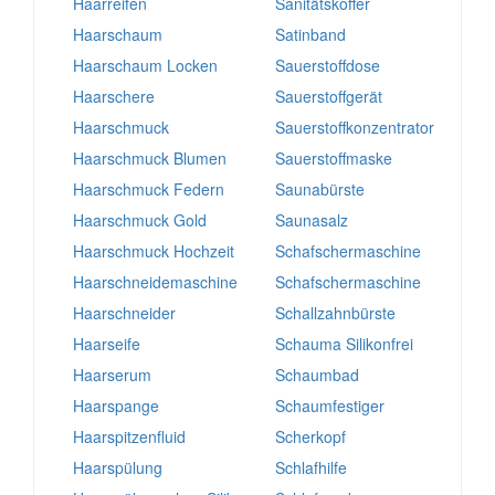
Haarreifen
Sanitätskoffer
Haarschaum
Satinband
Haarschaum Locken
Sauerstoffdose
Haarschere
Sauerstoffgerät
Haarschmuck
Sauerstoffkonzentrator
Haarschmuck Blumen
Sauerstoffmaske
Haarschmuck Federn
Saunabürste
Haarschmuck Gold
Saunasalz
Haarschmuck Hochzeit
Schafschermaschine
Haarschneidemaschine
Schafschermaschine
Haarschneider
Schallzahnbürste
Haarseife
Schauma Silikonfrei
Haarserum
Schaumbad
Haarspange
Schaumfestiger
Haarspitzenfluid
Scherkopf
Haarspülung
Schlafhilfe