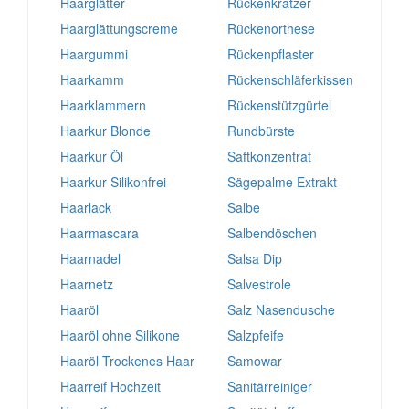
Haarglätter
Rückenkratzer
Haarglättungscreme
Rückenorthese
Haargummi
Rückenpflaster
Haarkamm
Rückenschläferkissen
Haarklammern
Rückenstützgürtel
Haarkur Blonde
Rundbürste
Haarkur Öl
Saftkonzentrat
Haarkur Silikonfrei
Sägepalme Extrakt
Haarlack
Salbe
Haarmascara
Salbendöschen
Haarnadel
Salsa Dip
Haarnetz
Salvestrole
Haaröl
Salz Nasendusche
Haaröl ohne Silikone
Salzpfeife
Haaröl Trockenes Haar
Samowar
Haarreif Hochzeit
Sanitärreiniger