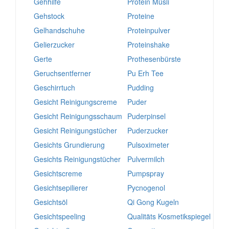
Gehhilfe
Protein Müsli
Gehstock
Proteine
Gelhandschuhe
Proteinpulver
Gelierzucker
Proteinshake
Gerte
Prothesenbürste
Geruchsentferner
Pu Erh Tee
Geschirrtuch
Pudding
Gesicht Reinigungscreme
Puder
Gesicht Reinigungsschaum
Puderpinsel
Gesicht Reinigungstücher
Puderzucker
Gesichts Grundierung
Pulsoximeter
Gesichts Reinigungstücher
Pulvermilch
Gesichtscreme
Pumpspray
Gesichtsepilierer
Pycnogenol
Gesichtsöl
Qi Gong Kugeln
Gesichtspeeling
Qualitäts Kosmetikspiegel