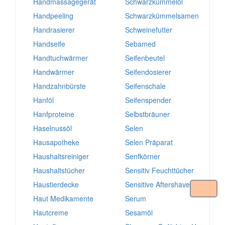
Handmassagegerät
Schwarzkümmelöl
Handpeeling
Schwarzkümmelsamen
Handrasierer
Schweinefutter
Handseife
Sebamed
Handtuchwärmer
Seifenbeutel
Handwärmer
Seifendosierer
Handzahnbürste
Seifenschale
Hanföl
Seifenspender
Hanfproteine
Selbstbräuner
Haselnussöl
Selen
Hausapotheke
Selen Präparat
Haushaltsreiniger
Senfkörner
Haushaltstücher
Sensitiv Feuchttücher
Haustierdecke
Sensitive Aftershave
Haut Medikamente
Serum
Hautcreme
Sesamöl