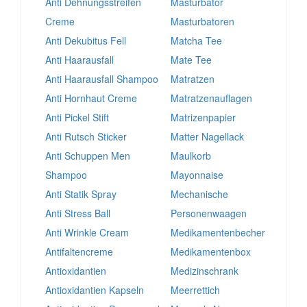
Anti Dehnungsstreifen
Masturbator
Creme
Masturbatoren
Anti Dekubitus Fell
Matcha Tee
Anti Haarausfall
Mate Tee
Anti Haarausfall Shampoo
Matratzen
Anti Hornhaut Creme
Matratzenauflagen
Anti Pickel Stift
Matrizenpapier
Anti Rutsch Sticker
Matter Nagellack
Anti Schuppen Men
Maulkorb
Shampoo
Mayonnaise
Anti Statik Spray
Mechanische
Anti Stress Ball
Personenwaagen
Anti Wrinkle Cream
Medikamentenbecher
Antifaltencreme
Medikamentenbox
Antioxidantien
Medizinschrank
Antioxidantien Kapseln
Meerrettich