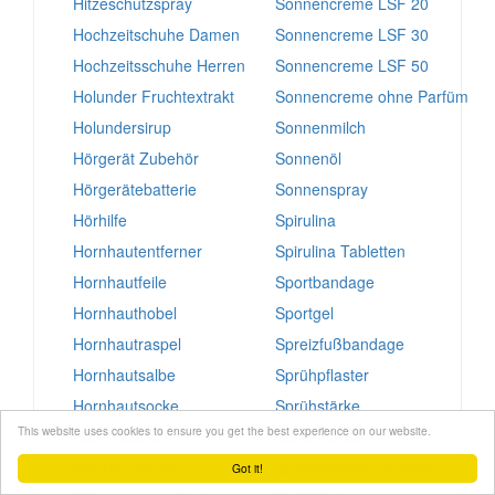
Hitzeschutzspray
Sonnencreme LSF 20
Hochzeitschuhe Damen
Sonnencreme LSF 30
Hochzeitsschuhe Herren
Sonnencreme LSF 50
Holunder Fruchtextrakt
Sonnencreme ohne Parfüm
Holundersirup
Sonnenmilch
Hörgerät Zubehör
Sonnenöl
Hörgerätebatterie
Sonnenspray
Hörhilfe
Spirulina
Hornhautentferner
Spirulina Tabletten
Hornhautfeile
Sportbandage
Hornhauthobel
Sportgel
Hornhautraspel
Spreizfußbandage
Hornhautsalbe
Sprühpflaster
Hornhautsocke
Sprühstärke
This website uses cookies to ensure you get the best experience on our website.
Hörverstärker
Sprühverband
Hot Dog Sauce
Sprunggelenk Orthese
Got it!