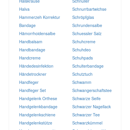
Halskrause
Schnuller
Halva
Schnurrbartwichse
Hammerzeh Korrektur
Schröpfglas
Bandage
Schrundensalbe
Hämorrhoidensalbe
Schuessler Salz
Handbalsam
Schuhcreme
Handbandage
Schuhdeo
Handcreme
Schuhpads
Händedesinfektion
Schulterbandage
Händetrockner
Schutztuch
Handfeger
Schwamm
Handfeger Set
Schwangerschaftstee
Handgelenk Orthese
Schwarze Seife
Handgelenkbandage
Schwarzer Nagellack
Handgelenkschiene
Schwarzer Tee
Handgelenkstütze
Schwarzkümmel