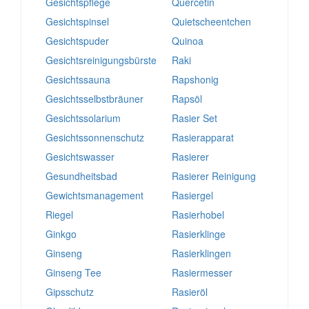
Gesichtspflege
Quercetin
Gesichtspinsel
Quietscheentchen
Gesichtspuder
Quinoa
Gesichtsreinigungsbürste
Raki
Gesichtssauna
Rapshonig
Gesichtsselbstbräuner
Rapsöl
Gesichtssolarium
Rasier Set
Gesichtssonnenschutz
Rasierapparat
Gesichtswasser
Rasierer
Gesundheitsbad
Rasierer Reinigung
Gewichtsmanagement
Rasiergel
Riegel
Rasierhobel
Ginkgo
Rasierklinge
Ginseng
Rasierklingen
Ginseng Tee
Rasiermesser
Gipsschutz
Rasieröl