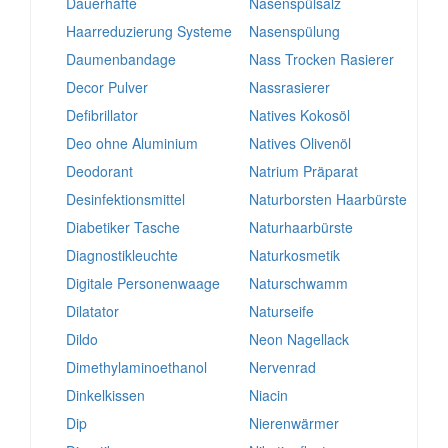
Dauerhafte
Nasenspülsalz
Haarreduzierung Systeme
Nasenspülung
Daumenbandage
Nass Trocken Rasierer
Decor Pulver
Nassrasierer
Defibrillator
Natives Kokosöl
Deo ohne Aluminium
Natives Olivenöl
Deodorant
Natrium Präparat
Desinfektionsmittel
Naturborsten Haarbürste
Diabetiker Tasche
Naturhaarbürste
Diagnostikleuchte
Naturkosmetik
Digitale Personenwaage
Naturschwamm
Dilatator
Naturseife
Dildo
Neon Nagellack
Dimethylaminoethanol
Nervenrad
Dinkelkissen
Niacin
Dip
Nierenwärmer