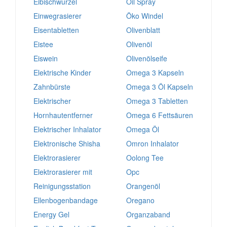
Eibischwurzel
Oil Spray
Einwegrasierer
Öko Windel
Eisentabletten
Olivenblatt
Eistee
Olivenöl
Eiswein
Olivenölseife
Elektrische Kinder
Omega 3 Kapseln
Zahnbürste
Omega 3 Öl Kapseln
Elektrischer
Omega 3 Tabletten
Hornhautentferner
Omega 6 Fettsäuren
Elektrischer Inhalator
Omega Öl
Elektronische Shisha
Omron Inhalator
Elektrorasierer
Oolong Tee
Elektrorasierer mit
Opc
Reinigungsstation
Orangenöl
Ellenbogenbandage
Oregano
Energy Gel
Organzaband