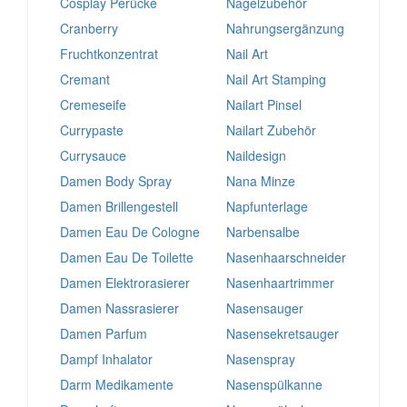
Cosplay Perücke
Nagelzubehör
Cranberry
Nahrungsergänzung
Fruchtkonzentrat
Nail Art
Cremant
Nail Art Stamping
Cremeseife
Nailart Pinsel
Currypaste
Nailart Zubehör
Currysauce
Naildesign
Damen Body Spray
Nana Minze
Damen Brillengestell
Napfunterlage
Damen Eau De Cologne
Narbensalbe
Damen Eau De Toilette
Nasenhaarschneider
Damen Elektrorasierer
Nasenhaartrimmer
Damen Nassrasierer
Nasensauger
Damen Parfum
Nasensekretsauger
Dampf Inhalator
Nasenspray
Darm Medikamente
Nasenspülkanne