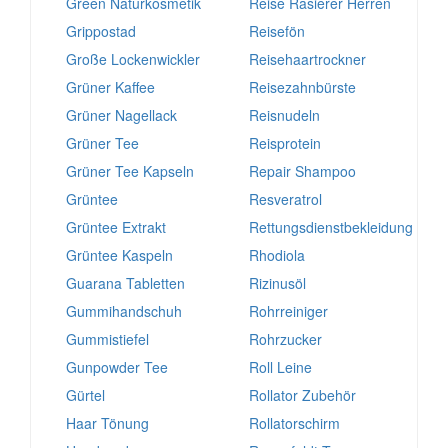
Green Naturkosmetik
Reise Rasierer Herren
Grippostad
Reisefön
Große Lockenwickler
Reisehaartrockner
Grüner Kaffee
Reisezahnbürste
Grüner Nagellack
Reisnudeln
Grüner Tee
Reisprotein
Grüner Tee Kapseln
Repair Shampoo
Grüntee
Resveratrol
Grüntee Extrakt
Rettungsdienstbekleidung
Grüntee Kaspeln
Rhodiola
Guarana Tabletten
Rizinusöl
Gummihandschuh
Rohrreiniger
Gummistiefel
Rohrzucker
Gunpowder Tee
Roll Leine
Gürtel
Rollator Zubehör
Haar Tönung
Rollatorschirm