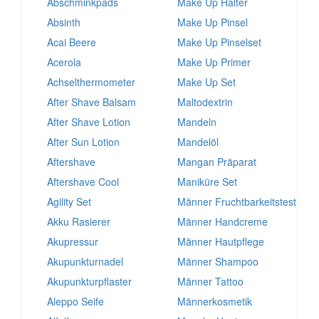
Abschminkpads
Make Up Halter
Absinth
Make Up Pinsel
Acai Beere
Make Up Pinselset
Acerola
Make Up Primer
Achselthermometer
Make Up Set
After Shave Balsam
Maltodextrin
After Shave Lotion
Mandeln
After Sun Lotion
Mandelöl
Aftershave
Mangan Präparat
Aftershave Cool
Maniküre Set
Agility Set
Männer Fruchtbarkeitstest
Akku Rasierer
Männer Handcreme
Akupressur
Männer Hautpflege
Akupunkturnadel
Männer Shampoo
Akupunkturpflaster
Männer Tattoo
Aleppo Seife
Männerkosmetik