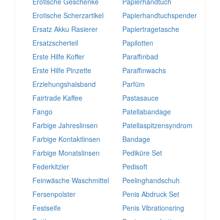
Erotische Geschenke
Papierhandtuch
Erotische Scherzartikel
Papierhandtuchspender
Ersatz Akku Rasierer
Papiertragetasche
Ersatzscherteil
Papilotten
Erste Hilfe Koffer
Paraffinbad
Erste Hilfe Pinzette
Paraffinwachs
Erziehungshalsband
Parfüm
Fairtrade Kaffee
Pastasauce
Fango
Patellabandage
Farbige Jahreslinsen
Patellaspitzensyndrom
Farbige Kontaktlinsen
Bandage
Farbige Monatslinsen
Pediküre Set
Federkitzler
Pedisoft
Feinwäsche Waschmittel
Peelinghandschuh
Fersenpolster
Penis Abdruck Set
Festseife
Penis Vibrationsring