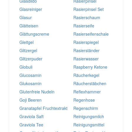
Glasdildo
Rasierpinsel
Glasreiniger
Rasierpinsel Set
Glasur
Rasierschaum
Glätteisen
Rasierseife
Glättungscreme
Rasierseifenschale
Gleitgel
Rasierspiegel
Glitzergel
Rasierständer
Glitzerpuder
Rasierwasser
Globuli
Raspberry Ketone
Glucosamin
Räucherkegel
Glukosamin
Räucherstäbchen
Glutenfreie Nudeln
Reflexhammer
Goji Beeren
Regenhose
Granatapfel Fruchtextrakt
Regenschirm
Graviola Saft
Reinigungsmilch
Graviola Tee
Reinigungsmittel