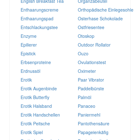
English Breakfast Tea
Organzabeutel
Enthaarungscreme
Orthopädische Einlegesohle
Enthaarungspad
Osterhase Schokolade
Entschlackungstee
Ostfriesentee
Enzyme
Otoskop
Epilierer
Outdoor Rollator
Epistick
Ouzo
Erbsenproteine
Ovulationstest
Erdnussöl
Oximeter
Erotik
Paar Vibrator
Erotik Augenbinde
Paddelbürste
Erotik Butterfly
Palmöl
Erotik Halsband
Panaceo
Erotik Handschellen
Paniermehl
Erotik Peitsche
Pantothensäure
Erotik Spiel
Papageienkäfig