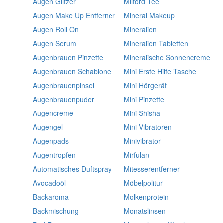
Augen Glitzer
Milford Tee
Augen Make Up Entferner
Mineral Makeup
Augen Roll On
Mineralien
Augen Serum
Mineralien Tabletten
Augenbrauen Pinzette
Mineralische Sonnencreme
Augenbrauen Schablone
Mini Erste Hilfe Tasche
Augenbrauenpinsel
Mini Hörgerät
Augenbrauenpuder
Mini Pinzette
Augencreme
Mini Shisha
Augengel
Mini Vibratoren
Augenpads
Minivibrator
Augentropfen
Mirfulan
Automatisches Duftspray
Mitesserentferner
Avocadoöl
Möbelpolitur
Backaroma
Molkenprotein
Backmischung
Monatslinsen