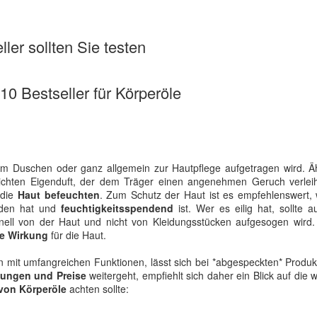
ler sollten Sie testen
 10 Bestseller für Körperöle
em Duschen oder ganz allgemein zur Hautpflege aufgetragen wird. Äh
ichten Eigenduft, der dem Träger einen angenehmen Geruch verlei
 die
Haut befeuchten
. Zum Schutz der Haut ist es empfehlenswert,
nden hat und
feuchtigkeitsspendend
ist. Wer es eilig hat, sollte a
nell von der Haut und nicht von Kleidungsstücken aufgesogen wird. 
de Wirkung
für die Haut.
eln mit umfangreichen Funktionen, lässt sich bei *abgespeckten* Produ
tungen und Preise
weitergeht, empfiehlt sich daher ein Blick auf die w
von Körperöle
achten sollte: