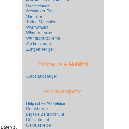
Rasierwasser
Schwarzer Tee
Stehhilfe
Tattoo Maschine
Warmwachs
Wimpernfarbe
Wundschutzcreme
Zeckenzange
Zungenreiniger
Fahrzeuge & Mobilität
Autostaubsauger
Haushaltsgeräte
Belgisches Waffeleisen
Dampfgarer
Digitale Zeitschaltuhr
Dörrautomat
Gemüsereibe
e Daten zu