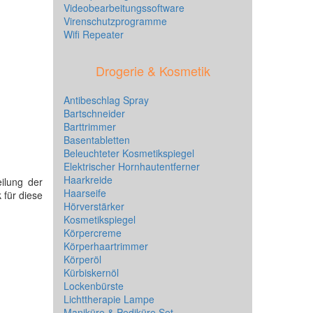
Videobearbeitungssoftware
Virenschutzprogramme
Wifi Repeater
Drogerie & Kosmetik
Antibeschlag Spray
Bartschneider
Barttrimmer
Basentabletten
Beleuchteter Kosmetikspiegel
Elektrischer Hornhautentferner
Haarkreide
ilung der
Haarseife
 für diese
Hörverstärker
Kosmetikspiegel
Körpercreme
Körperhaartrimmer
Körperöl
Kürbiskernöl
Lockenbürste
Lichttherapie Lampe
Maniküre & Pediküre Set