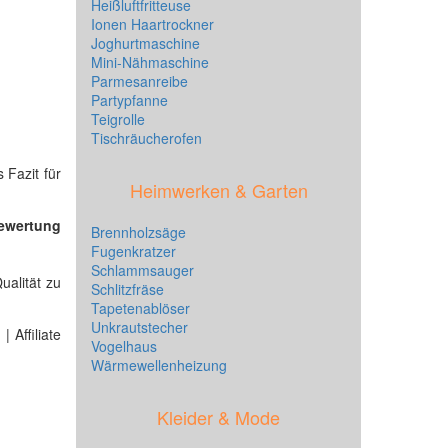
Heißluftfritteuse
Ionen Haartrockner
Joghurtmaschine
Mini-Nähmaschine
Parmesanreibe
Partypfanne
Teigrolle
Tischräucherofen
 Fazit für
Heimwerken & Garten
Bewertung
Brennholzsäge
Fugenkratzer
Schlammsauger
ualität zu
Schlitzfräse
Tapetenablöser
Unkrautstecher
 Affiliate
Vogelhaus
Wärmewellenheizung
Kleider & Mode