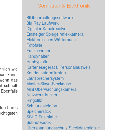
Computer & Elektronik
Bildbearbeitungssoftware
Blu Ray Laufwerk
Digitaler Kabelreceiver
Einsteiger Spiegelreflexkamera
Elektronisches Wörterbuch
Fotofalle
Funkscanner
Handyhalter
Hobbyplotter
Kartenesegerät f. Personalausweis
nlich wie
Kondensatormikrofon
hen kann.
Lautsprechersystem
 wenn das
Master-Slave-Steckdose
uf schnell
Mini Überwachungskamera
Ebenfalls
Netzwerkdrucker
Ringblitz
Schnurlostelefon
kten bares
Speicherstick
ichtigsten
SSHD Festplatte
Subnotebook
Überspannungsschutz Steckdosenleiste