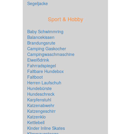
Segeljacke
Sport & Hobby
Baby Schwimmring
Balancekissen
Brandungsrute
Camping Gaskocher
Campingwaschmaschine
Eiweißdrink
Fahrradspiegel
Faltbare Hundebox
Faltboot
Herren Laufschuh
Hundebürste
Hundeschreck
Karpfenstuhl
Katzenabwehr
Katzengeschirr
Katzenklo
Kettlebell
Kinder Inline Skates
Klimmzugstange