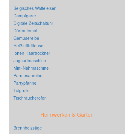
Belgisches Waffeleisen
Dampfgarer
Digitale Zeitschaltuhr
Dörrautomat
Gemüsereibe
Heißluftfritteuse
Ionen Haartrockner
Joghurtmaschine
Mini-Nähmaschine
Parmesanreibe
Partypfanne
Teigrolle
Tischräucherofen
Heimwerken & Garten
Brennholzsäge