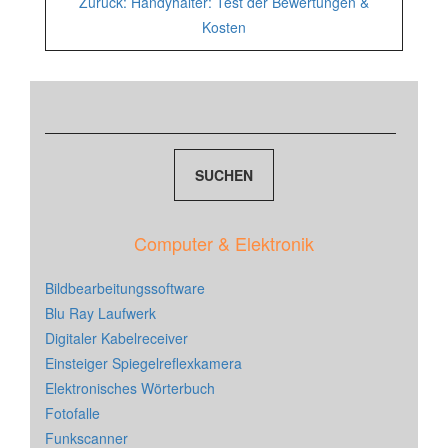
Zurück:
Handyhalter: Test der Bewertungen &
Kosten
und
Statistiken
Suchen
lesen:
nach:
Computer & Elektronik
Bildbearbeitungssoftware
Blu Ray Laufwerk
Digitaler Kabelreceiver
Einsteiger Spiegelreflexkamera
Elektronisches Wörterbuch
Fotofalle
Funkscanner