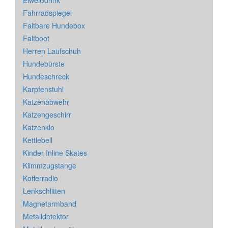
Eiweißdrink
Fahrradspiegel
Faltbare Hundebox
Faltboot
Herren Laufschuh
Hundebürste
Hundeschreck
Karpfenstuhl
Katzenabwehr
Katzengeschirr
Katzenklo
Kettlebell
Kinder Inline Skates
Klimmzugstange
Kofferradio
Lenkschlitten
Magnetarmband
Metalldetektor