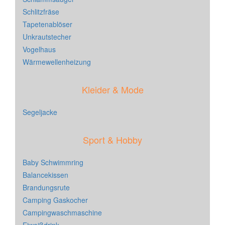
Schlitzfräse
Tapetenablöser
Unkrautstecher
Vogelhaus
Wärmewellenheizung
Kleider & Mode
Segeljacke
Sport & Hobby
Baby Schwimmring
Balancekissen
Brandungsrute
Camping Gaskocher
Campingwaschmaschine