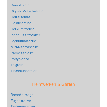
Dampfgarer
Digitale Zeitschaltuhr
Dörrautomat
Gemüsereibe
Heißluftfritteuse
Ionen Haartrockner
Joghurtmaschine
Mini-Nähmaschine
Parmesanreibe
Partypfanne
Teigrolle
Tischräucherofen
Heimwerken & Garten
Brennholzsäge
Fugenkratzer
Schlammsauger