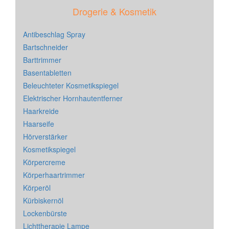
Drogerie & Kosmetik
Antibeschlag Spray
Bartschneider
Barttrimmer
Basentabletten
Beleuchteter Kosmetikspiegel
Elektrischer Hornhautentferner
Haarkreide
Haarseife
Hörverstärker
Kosmetikspiegel
Körpercreme
Körperhaartrimmer
Körperöl
Kürbiskernöl
Lockenbürste
Lichttherapie Lampe