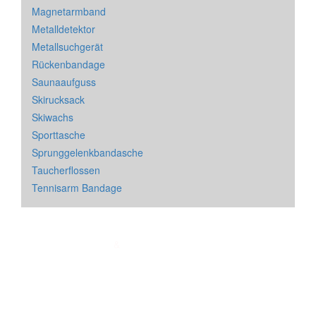
Magnetarmband
Metalldetektor
Metallsuchgerät
Rückenbandage
Saunaaufguss
Skirucksack
Skiwachs
Sporttasche
Sprunggelenkbandasche
Taucherflossen
Tennisarm Bandage
Impressum
&
Datenschutz
| * = Affiliate Link