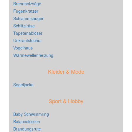
Brennholzsäge
Fugenkratzer
Schlammsauger
Schlitzfräse
Tapetenablöser
Unkrautstecher
Vogelhaus
Wärmewellenheizung
Kleider & Mode
Segeljacke
Sport & Hobby
Baby Schwimmring
Balancekissen
Brandungsrute