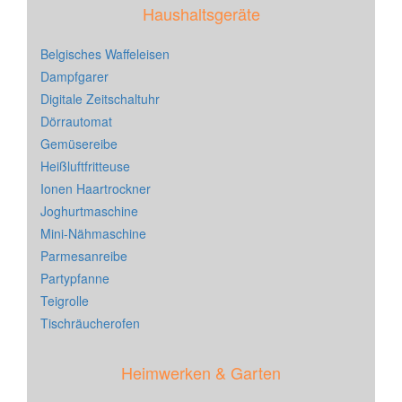
Haushaltsgeräte
Belgisches Waffeleisen
Dampfgarer
Digitale Zeitschaltuhr
Dörrautomat
Gemüsereibe
Heißluftfritteuse
Ionen Haartrockner
Joghurtmaschine
Mini-Nähmaschine
Parmesanreibe
Partypfanne
Teigrolle
Tischräucherofen
Heimwerken & Garten