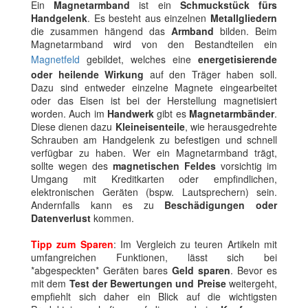
Ein
Magnetarmband
ist ein
Schmuckstück fürs
Handgelenk
. Es besteht aus einzelnen
Metallgliedern
die zusammen hängend das
Armband
bilden. Beim
Magnetarmband wird von den Bestandteilen ein
Magnetfeld
gebildet, welches eine
energetisierende
oder heilende Wirkung
auf den Träger haben soll.
Dazu sind entweder einzelne Magnete eingearbeitet
oder das Eisen ist bei der Herstellung magnetisiert
worden. Auch im
Handwerk
gibt es
Magnetarmbänder
.
Diese dienen dazu
Kleineisenteile
, wie herausgedrehte
Schrauben am Handgelenk zu befestigen und schnell
verfügbar zu haben. Wer ein Magnetarmband trägt,
sollte wegen des
magnetischen Feldes
vorsichtig im
Umgang mit Kreditkarten oder empfindlichen,
elektronischen Geräten (bspw. Lautsprechern) sein.
Andernfalls kann es zu
Beschädigungen oder
Datenverlust
kommen.
Tipp zum Sparen
: Im Vergleich zu teuren Artikeln mit
umfangreichen Funktionen, lässt sich bei
*abgespeckten* Geräten bares
Geld sparen
. Bevor es
mit dem
Test der Bewertungen und Preise
weitergeht,
empfiehlt sich daher ein Blick auf die wichtigsten