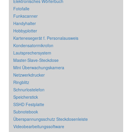
Elektronisches Wörterbuch
Fotofalle
Funkscanner
Handyhalter
Hobbyplotter
Kartenesegerät f. Personalausweis
Kondensatormikrofon
Lautsprechersystem
Master-Slave-Steckdose
Mini Überwachungskamera
Netzwerkdrucker
Ringblitz
Schnurlostelefon
Speicherstick
SSHD Festplatte
Subnotebook
Überspannungsschutz Steckdosenleiste
Videobearbeitungssoftware