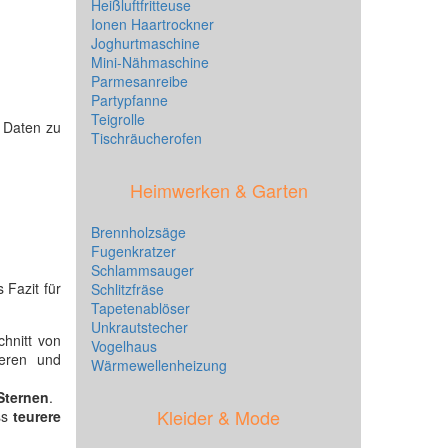
Heißluftfritteuse
Ionen Haartrockner
Joghurtmaschine
Mini-Nähmaschine
Parmesanreibe
Partypfanne
Teigrolle
e Daten zu
Tischräucherofen
Heimwerken & Garten
Brennholzsäge
Fugenkratzer
Schlammsauger
 Fazit für
Schlitzfräse
Tapetenablöser
Unkrautstecher
hnitt von
Vogelhaus
xeren und
Wärmewellenheizung
Sternen
.
Kleider & Mode
ss
teurere