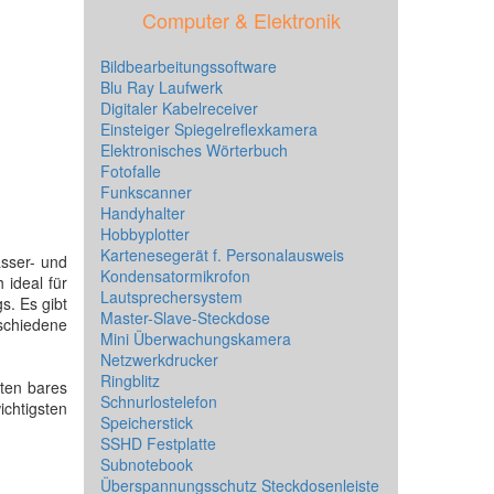
Computer & Elektronik
Bildbearbeitungssoftware
Blu Ray Laufwerk
Digitaler Kabelreceiver
Einsteiger Spiegelreflexkamera
Elektronisches Wörterbuch
Fotofalle
Funkscanner
Handyhalter
Hobbyplotter
Kartenesegerät f. Personalausweis
sser- und
Kondensatormikrofon
 ideal für
Lautsprechersystem
s. Es gibt
Master-Slave-Steckdose
chiedene
Mini Überwachungskamera
Netzwerkdrucker
Ringblitz
äten bares
Schnurlostelefon
ichtigsten
Speicherstick
SSHD Festplatte
Subnotebook
Überspannungsschutz Steckdosenleiste