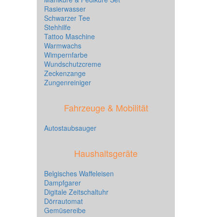
Rasierwasser
Schwarzer Tee
Stehhilfe
Tattoo Maschine
Warmwachs
Wimpernfarbe
Wundschutzcreme
Zeckenzange
Zungenreiniger
Fahrzeuge & Mobilität
Autostaubsauger
Haushaltsgeräte
Belgisches Waffeleisen
Dampfgarer
Digitale Zeitschaltuhr
Dörrautomat
Gemüsereibe