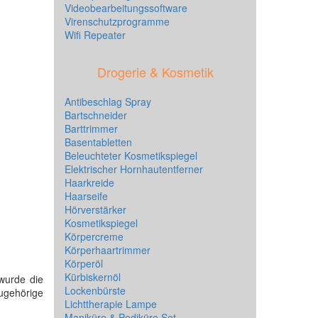
Videobearbeitungssoftware
Virenschutzprogramme
Wifi Repeater
Drogerie & Kosmetik
Antibeschlag Spray
Bartschneider
Barttrimmer
Basentabletten
Beleuchteter Kosmetikspiegel
Elektrischer Hornhautentferner
Haarkreide
Haarseife
Hörverstärker
Kosmetikspiegel
Körpercreme
Körperhaartrimmer
Körperöl
Kürbiskernöl
wurde die
Lockenbürste
zugehörige
Lichttherapie Lampe
Maniküre & Pediküre Set