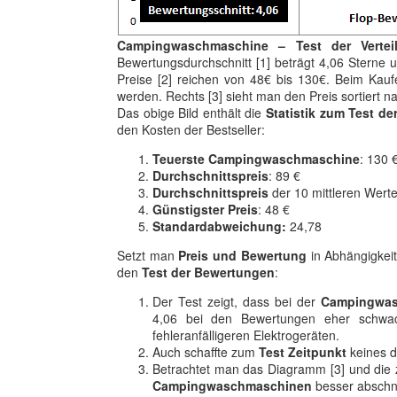
Campingwaschmaschine – Test der Vertei
Bewertungsdurchschnitt [1] beträgt 4,06 Sterne un
Preise [2] reichen von 48€ bis 130€. Beim Kaufe
werden. Rechts [3] sieht man den Preis sortiert 
Das obige Bild enthält die
Statistik zum Test de
den Kosten der Bestseller:
Teuerste Campingwaschmaschine
: 130 
Durchschnittspreis
: 89 €
Durchschnittspreis
der 10 mittleren Werte
Günstigster Preis
: 48 €
Standardabweichung:
24,78
Setzt man
Preis und Bewertung
in Abhängigkeit
den
Test der Bewertungen
:
Der Test zeigt, dass bei der
Campingwasc
4,06 bei den Bewertungen eher schwach
fehleranfälligeren Elektrogeräten.
Auch schaffte zum
Test Zeitpunkt
keines d
Betrachtet man das Diagramm [3] und die
Campingwaschmaschinen
besser abschn