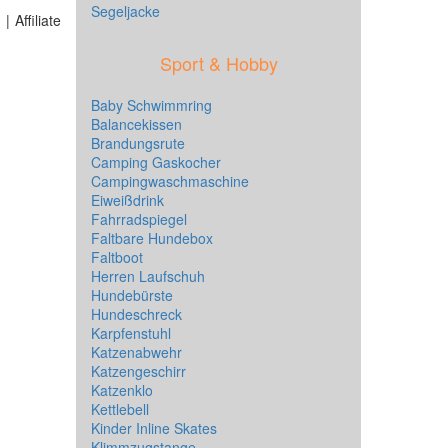
Segeljacke
 Affiliate
Sport & Hobby
Baby Schwimmring
Balancekissen
Brandungsrute
Camping Gaskocher
Campingwaschmaschine
Eiweißdrink
Fahrradspiegel
Faltbare Hundebox
Faltboot
Herren Laufschuh
Hundebürste
Hundeschreck
Karpfenstuhl
Katzenabwehr
Katzengeschirr
Katzenklo
Kettlebell
Kinder Inline Skates
Klimmzugstange