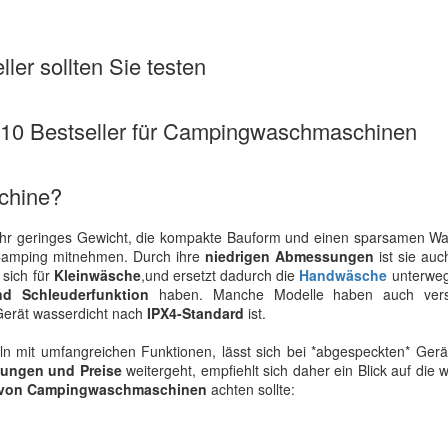
ler sollten Sie testen
se 10 Bestseller für Campingwaschmaschinen
chine?
 ihr geringes Gewicht, die kompakte Bauform und einen sparsamen Wa
 Camping mitnehmen. Durch ihre
niedrigen Abmessungen
ist sie auch
 sich für
Kleinwäsche
,und ersetzt dadurch die
Handwäsche
unterweg
nd Schleuderfunktion
haben. Manche Modelle haben auch vers
Gerät wasserdicht nach
IPX4-Standard
ist.
keln mit umfangreichen Funktionen, lässt sich bei *abgespeckten* Ger
tungen und Preise
weitergeht, empfiehlt sich daher ein Blick auf die w
 von Campingwaschmaschinen
achten sollte: