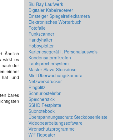
Blu Ray Laufwerk
Digitaler Kabelreceiver
Einsteiger Spiegelreflexkamera
Elektronisches Wörterbuch
Fotofalle
Funkscanner
Handyhalter
Hobbyplotter
Kartenesegerät f. Personalausweis
d. Ähnlich
Kondensatormikrofon
 wirkt es
Lautsprechersystem
s nach der
Master-Slave-Steckdose
gen
einher
Mini Überwachungskamera
 hat und
Netzwerkdrucker
Ringblitz
Schnurlostelefon
kten bares
Speicherstick
ichtigsten
SSHD Festplatte
Subnotebook
Überspannungsschutz Steckdosenleiste
Videobearbeitungssoftware
Virenschutzprogramme
Wifi Repeater