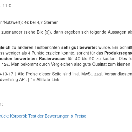
: 11 €
n/Nutzwert): 4€ bei 4,7 Sternen
 zueinander (siehe Bild [3]), dann ergeben sich folgende Aussagen als
leich
zu anderen Testberichten
sehr gut bewertet
wurde. Ein Schnit
ass weniger als 4 Punkte erzielen konnte, spricht für das
Produktsegm
esten bewerteten Rasierwasser
für 4€ bis 9€ zu kaufen. Dies ist
 12€. Man bekommt durch Vergleichen also gute Qualität zum kleinen 
0-17 | Alle Preise dieser Seite sind inkl. MwSt. zzgl. Versandkosten |
tising API. | * = Affiliate-Link
n:
rück:
Körperöl: Test der Bewertungen & Preise