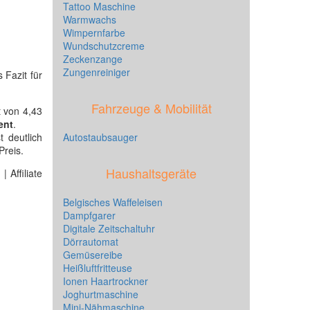
Tattoo Maschine
Warmwachs
Wimpernfarbe
Wundschutzcreme
Zeckenzange
Zungenreiniger
 Fazit für
Fahrzeuge & Mobilität
t von 4,43
ent
.
 deutlich
Autostaubsauger
Preis.
Haushaltsgeräte
 Affiliate
Belgisches Waffeleisen
Dampfgarer
Digitale Zeitschaltuhr
Dörrautomat
Gemüsereibe
Heißluftfritteuse
Ionen Haartrockner
Joghurtmaschine
Mini-Nähmaschine