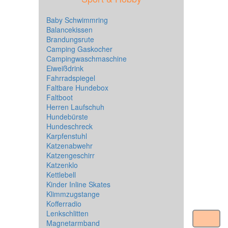
Baby Schwimmring
Balancekissen
Brandungsrute
Camping Gaskocher
Campingwaschmaschine
Eiweißdrink
Fahrradspiegel
Faltbare Hundebox
Faltboot
Herren Laufschuh
Hundebürste
Hundeschreck
Karpfenstuhl
Katzenabwehr
Katzengeschirr
Katzenklo
Kettlebell
Kinder Inline Skates
Klimmzugstange
Kofferradio
Lenkschlitten
Magnetarmband