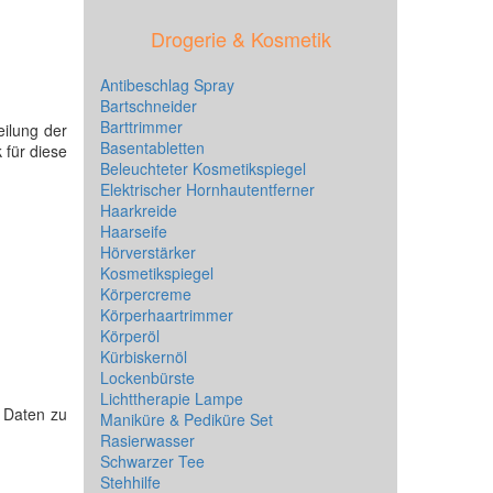
Drogerie & Kosmetik
Antibeschlag Spray
Bartschneider
Barttrimmer
eilung der
Basentabletten
 für diese
Beleuchteter Kosmetikspiegel
Elektrischer Hornhautentferner
Haarkreide
Haarseife
Hörverstärker
Kosmetikspiegel
Körpercreme
Körperhaartrimmer
Körperöl
Kürbiskernöl
Lockenbürste
Lichttherapie Lampe
e Daten zu
Maniküre & Pediküre Set
Rasierwasser
Schwarzer Tee
Stehhilfe