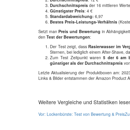
Durchschnittspreis
der 16 mittleren Werte
Günstigster Preis
: 4 €
Standardabweichung:
6,97
Bestes Preis-Leistungs-Verhältnis
(Koste
Setzt man
Preis und Bewertung
in Abhängigkeit
den
Test der Bewertungen
:
Der Test zeigt, dass
Rasierwasser im Verg
Sternen, bei lediglich einem After-Shave, d
Zum Test Zeitpunkt waren
5 der 6 am b
günstiger als der Durchschnittspreis
von
Letzte Aktualisierung der Produktboxen am: 2023-1
Links & Bilder entstammen der Amazon Product Adver
Weitere Vergleiche und Statistiken lese
Vor:
Lockenbürste: Test von Bewertung & Preis
Zu