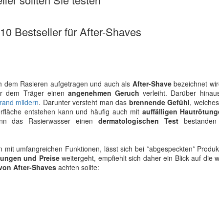
 10 Bestseller für After-Shaves
ch dem Rasieren aufgetragen und auch als
After-Shave
bezeichnet wir
der dem Träger einen
angenehmen Geruch
verleiht. Darüber hinaus
rand mildern
. Darunter versteht man das
brennende Gefühl
, welche
erfläche entstehen kann und häufig auch mit
auffälligen Hautrötun
enn das Rasierwasser einen
dermatologischen Test
bestanden
eln mit umfangreichen Funktionen, lässt sich bei *abgespeckten* Produ
tungen und Preise
weitergeht, empfiehlt sich daher ein Blick auf die w
von After-Shaves
achten sollte: