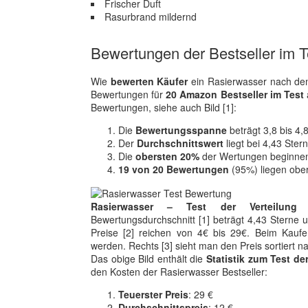
Frischer Duft
Rasurbrand mildernd
Bewertungen der Bestseller im T
Wie
bewerten Käufer
ein Rasierwasser nach dem
Bewertungen für
20 Amazon Bestseller im Test
Bewertungen, siehe auch Bild [1]:
Die
Bewertungsspanne
beträgt 3,8 bis 4,
Der
Durchschnittswert
liegt bei 4,43 Ster
Die
obersten 20%
der Wertungen beginnen
19 von 20 Bewertungen
(95%) liegen obe
Rasierwasser – Test der Verteilung
Bewertungsdurchschnitt [1] beträgt 4,43 Sterne un
Preise [2] reichen von 4€ bis 29€. Beim Kaufen
werden. Rechts [3] sieht man den Preis sortiert 
Das obige Bild enthält die
Statistik zum Test de
den Kosten der Rasierwasser Bestseller:
Teuerster Preis
: 29 €
Durchschnittspreis
: 12 €