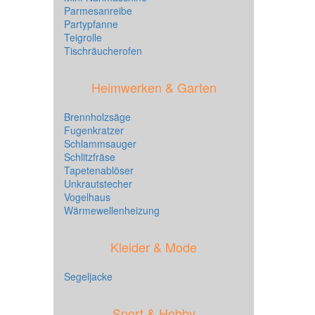
Parmesanreibe
Partypfanne
Teigrolle
Tischräucherofen
Heimwerken & Garten
Brennholzsäge
Fugenkratzer
Schlammsauger
Schlitzfräse
Tapetenablöser
Unkrautstecher
Vogelhaus
Wärmewellenheizung
Kleider & Mode
Segeljacke
Sport & Hobby