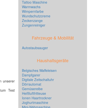
Tattoo Maschine
Warmwachs
Wimpernfarbe
Wundschutzcreme
Zeckenzange
Zungenreiniger
Fahrzeuge & Mobilität
Autostaubsauger
Haushaltsgeräte
Belgisches Waffeleisen
Dampfgarer
Digitale Zeitschaltuhr
n unserer
Dörrautomat
Gemüsereibe
zum Test
Heißluftfritteuse
Ionen Haartrockner
Joghurtmaschine
Mini-Nähmaschine