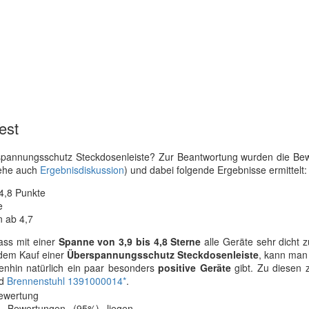
est
pannungsschutz Steckdosenleiste? Zur Beantwortung wurden die Be
iehe auch
Ergebnisdiskussion
) und dabei folgende Ergebnisse ermittelt:
 4,8 Punkte
e
 ab 4,7
dass mit einer
Spanne von 3,9 bis 4,8 Sterne
alle Geräte sehr dicht
 dem Kauf einer
Überspannungsschutz Steckdosenleiste
, kann ma
enhin natürlich ein paar besonders
positive Geräte
gibt. Zu diesen 
d
Brennenstuhl 1391000014*
.
Bewertungen (95%) liegen