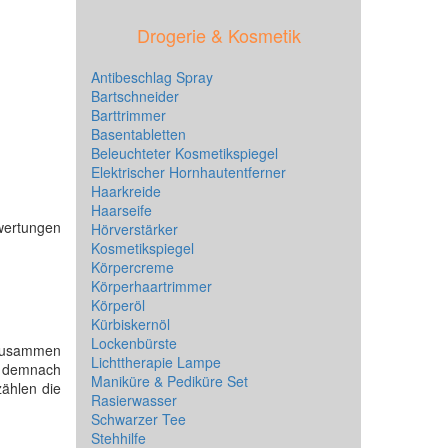
Drogerie & Kosmetik
Antibeschlag Spray
Bartschneider
Barttrimmer
Basentabletten
Beleuchteter Kosmetikspiegel
Elektrischer Hornhautentferner
Haarkreide
Haarseife
wertungen
Hörverstärker
Kosmetikspiegel
Körpercreme
Körperhaartrimmer
Körperöl
Kürbiskernöl
Lockenbürste
 zusammen
Lichttherapie Lampe
n demnach
Maniküre & Pediküre Set
zählen die
Rasierwasser
Schwarzer Tee
Stehhilfe