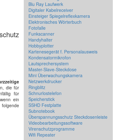
Blu Ray Laufwerk
Digitaler Kabelreceiver
Einsteiger Spiegelreflexkamera
Elektronisches Wörterbuch
Fotofalle
schutz
Funkscanner
Handyhalter
Hobbyplotter
Kartenesegerät f. Personalausweis
Kondensatormikrofon
Lautsprechersystem
Master-Slave-Steckdose
Mini Überwachungskamera
Netzwerkdrucker
urzzeitige
Ringblitz
n, die für
Schnurlostelefon
ällig für
Speicherstick
 wenn ein
SSHD Festplatte
h folgende
Subnotebook
Überspannungsschutz Steckdosenleiste
Videobearbeitungssoftware
Virenschutzprogramme
Wifi Repeater