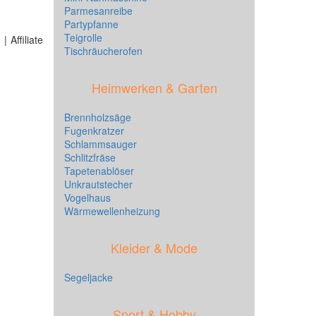
Parmesanreibe
Partypfanne
Teigrolle
 Affiliate
Tischräucherofen
Heimwerken & Garten
Brennholzsäge
Fugenkratzer
Schlammsauger
Schlitzfräse
Tapetenablöser
Unkrautstecher
Vogelhaus
Wärmewellenheizung
Kleider & Mode
Segeljacke
Sport & Hobby