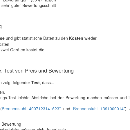
n sehr guter Bewertungsschnitt
g
ise
und gibt statistische Daten zu den
Kosten
wieder.
zwei Geräten kostet die
: Test von Preis und Bewertung
 zeigt folgender
Test
, dass...
en.
ngs-Test leichte Abstriche bei der Bewertung machen müssen und i
(
Brennenstuhl 4007123141623*
und
Brennenstuhl 1391000014*
) 
eckerleistenmüssen nicht teuer sein.