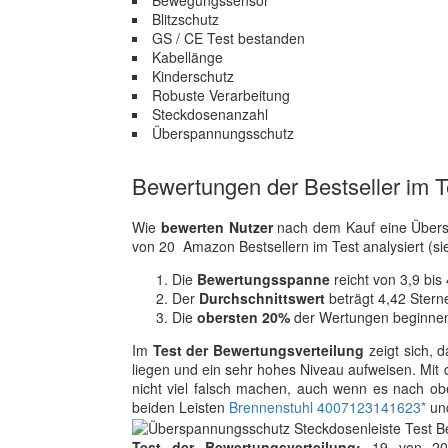
Bewegungssensor
Blitzschutz
GS / CE Test bestanden
Kabellänge
Kinderschutz
Robuste Verarbeitung
Steckdosenanzahl
Überspannungsschutz
Bewertungen der Bestseller im T
Wie
bewerten Nutzer
nach dem Kauf eine Übers
von 20 Amazon Bestsellern im Test analysiert (s
Die
Bewertungsspanne
reicht von 3,9 bis
Der
Durchschnittswert
beträgt 4,42 Stern
Die
obersten 20%
der Wertungen beginnen
Im
Test der Bewertungsverteilung
zeigt sich, 
liegen und ein sehr hohes Niveau aufweisen. Mit
nicht viel falsch machen, auch wenn es nach ob
beiden Leisten
Brennenstuhl 4007123141623*
un
Test der Bewertungsverteilung:
19 von 20 