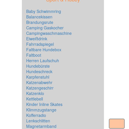
Baby Schwimmring
Balancekissen
Brandungsrute
Camping Gaskocher
Campingwaschmaschine
Eiweißdrink
Fahrradspiegel
Faltbare Hundebox
Faltboot
Herren Laufschuh
Hundebürste
Hundeschreck
Karpfenstuhl
Katzenabwehr
Katzengeschirr
Katzenklo
Kettlebell
Kinder Inline Skates
Klimmzugstange
Kofferradio
Lenkschlitten
Magnetarmband