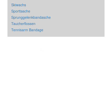
Skiwachs
Sporttasche
Sprunggelenkbandasche
Taucherflossen
Tennisarm Bandage
Impressum
&
Datenschutz
| * = Affiliate Link