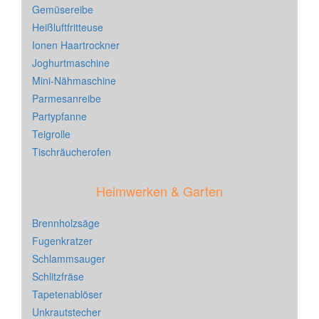
Gemüsereibe
Heißluftfritteuse
Ionen Haartrockner
Joghurtmaschine
Mini-Nähmaschine
Parmesanreibe
Partypfanne
Teigrolle
Tischräucherofen
Heimwerken & Garten
Brennholzsäge
Fugenkratzer
Schlammsauger
Schlitzfräse
Tapetenablöser
Unkrautstecher