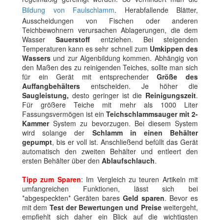
Bildung von Faulschlamm
. Herabfallende Blätter,
Ausscheidungen von Fischen oder anderen
Teichbewohnern verursachen Ablagerungen, die dem
Wasser
Sauerstoff
entziehen. Bei steigenden
Temperaturen kann es sehr schnell zum
Umkippen des
Wassers
und zur Algenbildung kommen. Abhängig von
den Maßen des zu reinigenden Teiches, sollte man sich
für ein Gerät mit entsprechender
Größe des
Auffangbehälters
entscheiden. Je höher die
Saugleistung,
desto geringer ist die
Reinigungszeit
.
Für größere Teiche mit mehr als 1000 Liter
Fassungsvermögen ist ein
Teichschlammsauger mit 2-
Kammer
System zu bevorzugen. Bei diesem System
wird solange der
Schlamm in einen Behälter
gepumpt
, bis er voll ist. Anschließend befüllt das Gerät
automatisch den zweiten Behälter und entleert den
ersten Behälter über den
Ablaufschlauch
.
Tipp zum Sparen
: Im Vergleich zu teuren Artikeln mit
umfangreichen Funktionen, lässt sich bei
*abgespeckten* Geräten bares
Geld sparen
. Bevor es
mit dem
Test der Bewertungen und Preise
weitergeht,
empfiehlt sich daher ein Blick auf die wichtigsten