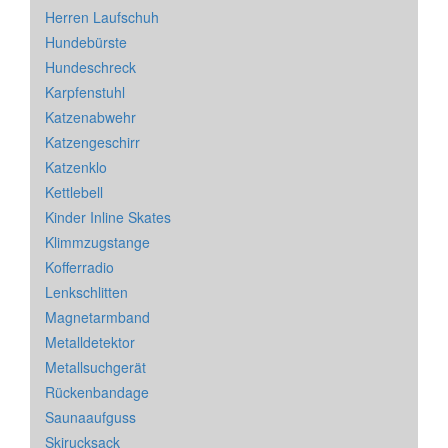
Herren Laufschuh
Hundebürste
Hundeschreck
Karpfenstuhl
Katzenabwehr
Katzengeschirr
Katzenklo
Kettlebell
Kinder Inline Skates
Klimmzugstange
Kofferradio
Lenkschlitten
Magnetarmband
Metalldetektor
Metallsuchgerät
Rückenbandage
Saunaaufguss
Skirucksack