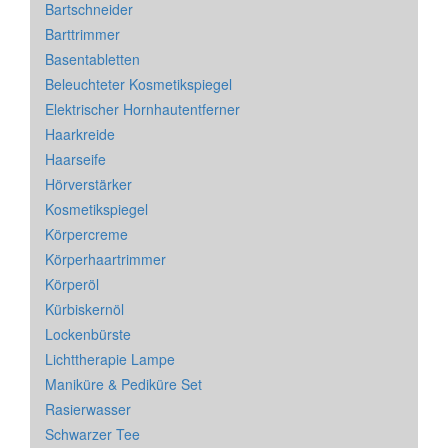
Bartschneider
Barttrimmer
Basentabletten
Beleuchteter Kosmetikspiegel
Elektrischer Hornhautentferner
Haarkreide
Haarseife
Hörverstärker
Kosmetikspiegel
Körpercreme
Körperhaartrimmer
Körperöl
Kürbiskernöl
Lockenbürste
Lichttherapie Lampe
Maniküre & Pediküre Set
Rasierwasser
Schwarzer Tee