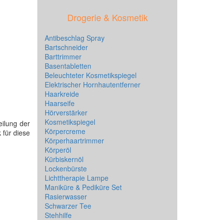
Drogerie & Kosmetik
Antibeschlag Spray
Bartschneider
Barttrimmer
Basentabletten
Beleuchteter Kosmetikspiegel
Elektrischer Hornhautentferner
Haarkreide
Haarseife
Hörverstärker
Kosmetikspiegel
eilung der
Körpercreme
 für diese
Körperhaartrimmer
Körperöl
Kürbiskernöl
Lockenbürste
Lichttherapie Lampe
Maniküre & Pediküre Set
Rasierwasser
Schwarzer Tee
Stehhilfe