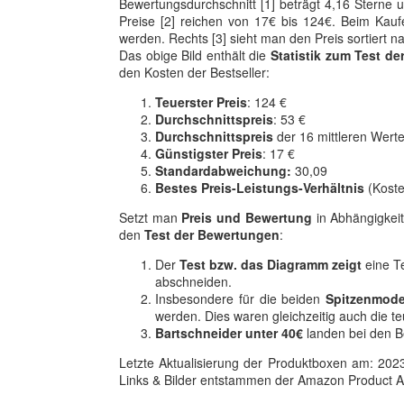
Bewertungsdurchschnitt [1] beträgt 4,16 Sterne un
Preise [2] reichen von 17€ bis 124€. Beim Kaufe
werden. Rechts [3] sieht man den Preis sortiert 
Das obige Bild enthält die
Statistik zum Test de
den Kosten der Bestseller:
Teuerster Preis
: 124 €
Durchschnittspreis
: 53 €
Durchschnittspreis
der 16 mittleren Werte
Günstigster Preis
: 17 €
Standardabweichung:
30,09
Bestes Preis-Leistungs-Verhältnis
(Koste
Setzt man
Preis und Bewertung
in Abhängigkeit
den
Test der Bewertungen
:
Der
Test bzw. das Diagramm zeigt
eine T
abschneiden.
Insbesondere für die beiden
Spitzenmode
werden. Dies waren gleichzeitig auch die t
Bartschneider unter 40€
landen bei den Be
Letzte Aktualisierung der Produktboxen am: 2023-1
Links & Bilder entstammen der Amazon Product Adver