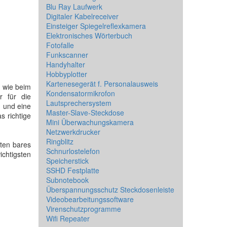
Blu Ray Laufwerk
Digitaler Kabelreceiver
Einsteiger Spiegelreflexkamera
Elektronisches Wörterbuch
Fotofalle
Funkscanner
Handyhalter
Hobbyplotter
Kartenesegerät f. Personalausweis
, wie beim
Kondensatormikrofon
r für die
Lautsprechersystem
n
und eine
Master-Slave-Steckdose
s richtige
Mini Überwachungskamera
Netzwerkdrucker
Ringblitz
äten bares
Schnurlostelefon
ichtigsten
Speicherstick
SSHD Festplatte
Subnotebook
Überspannungsschutz Steckdosenleiste
Videobearbeitungssoftware
Virenschutzprogramme
Wifi Repeater