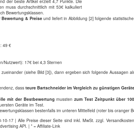
d der beste Artikel erzielt 4,7 Punkte. Die
n muss durchschnittlich mit 53€ kalkuliert
nach Bewertungsklassen.
r Bewertung & Preise
und liefert in Abbildung [2] folgende statistisch
: 49 €
n/Nutzwert): 17€ bei 4,3 Sternen
 zueinander (siehe Bild [3]), dann ergeben sich folgende Aussagen als
endenz, dass
teure Bartschneider im Vergleich zu günstigen Gerät
lle mit der Bestbewertung
mussten
zum Test Zeitpunkt über 10
euersten Geräte im Test.
wertungsklassen bestenfalls im unteren Mittelfeld (roter bis oranger B
0-17 | Alle Preise dieser Seite sind inkl. MwSt. zzgl. Versandkosten |
tising API. | * = Affiliate-Link