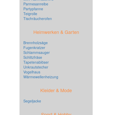
Parmesanreibe
Partypfanne
Teigrolle
Tischräucherofen
Heimwerken & Garten
Brennholzsäge
Fugenkratzer
Schlammsauger
Schlitzfräse
Tapetenablöser
Unkrautstecher
Vogelhaus
Wärmewellenheizung
Kleider & Mode
Segeljacke
Sport & Hobby