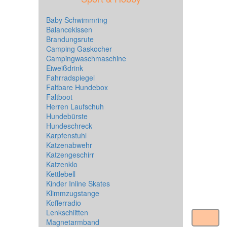
Baby Schwimmring
Balancekissen
Brandungsrute
Camping Gaskocher
Campingwaschmaschine
Eiweißdrink
Fahrradspiegel
Faltbare Hundebox
Faltboot
Herren Laufschuh
Hundebürste
Hundeschreck
Karpfenstuhl
Katzenabwehr
Katzengeschirr
Katzenklo
Kettlebell
Kinder Inline Skates
Klimmzugstange
Kofferradio
Lenkschlitten
Magnetarmband