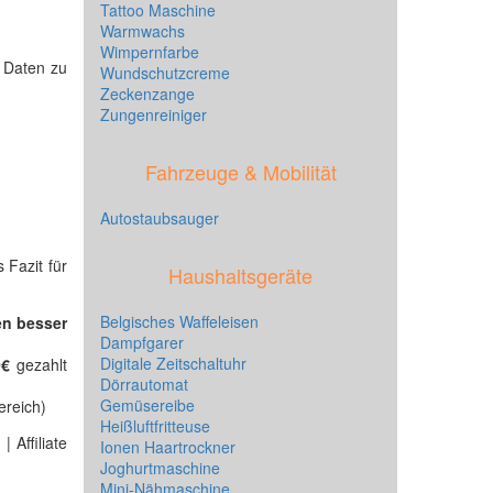
Tattoo Maschine
Warmwachs
Wimpernfarbe
e Daten zu
Wundschutzcreme
Zeckenzange
Zungenreiniger
Fahrzeuge & Mobilität
Autostaubsauger
 Fazit für
Haushaltsgeräte
Belgisches Waffeleisen
en besser
Dampfgarer
Digitale Zeitschaltuhr
0€
gezahlt
Dörrautomat
Gemüsereibe
ereich)
Heißluftfritteuse
 Affiliate
Ionen Haartrockner
Joghurtmaschine
Mini-Nähmaschine