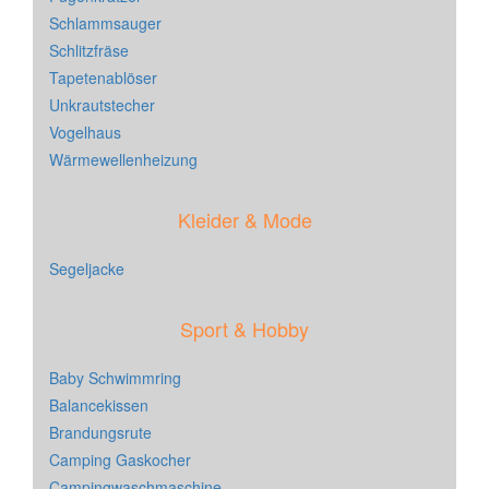
Schlammsauger
Schlitzfräse
Tapetenablöser
Unkrautstecher
Vogelhaus
Wärmewellenheizung
Kleider & Mode
Segeljacke
Sport & Hobby
Baby Schwimmring
Balancekissen
Brandungsrute
Camping Gaskocher
Campingwaschmaschine