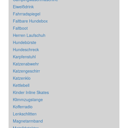
Eiweißdrink
Fahrradspiegel
Faltbare Hundebox
Faltboot
Herren Laufschuh
Hundebürste
Hundeschreck
Karpfenstuhl
Katzenabwehr
Katzengeschirr
Katzenklo
Kettlebell
Kinder Inline Skates
Klimmzugstange
Kofferradio
Lenkschlitten
Magnetarmband