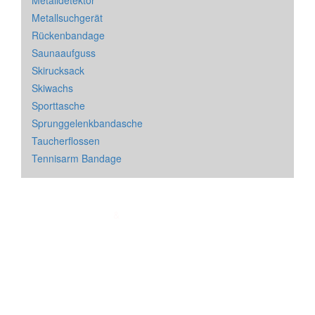
Metalldetektor
Metallsuchgerät
Rückenbandage
Saunaaufguss
Skirucksack
Skiwachs
Sporttasche
Sprunggelenkbandasche
Taucherflossen
Tennisarm Bandage
Impressum
&
Datenschutz
| * = Affiliate Link