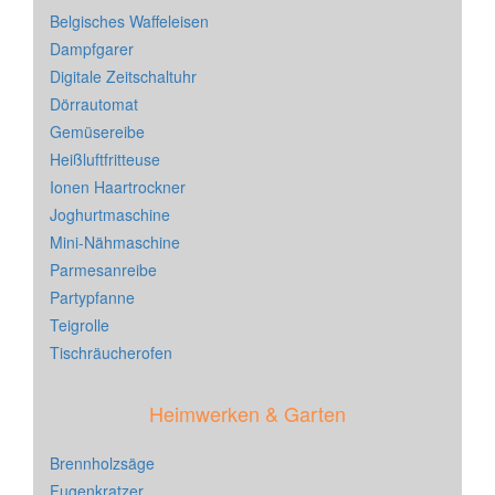
Belgisches Waffeleisen
Dampfgarer
Digitale Zeitschaltuhr
Dörrautomat
Gemüsereibe
Heißluftfritteuse
Ionen Haartrockner
Joghurtmaschine
Mini-Nähmaschine
Parmesanreibe
Partypfanne
Teigrolle
Tischräucherofen
Heimwerken & Garten
Brennholzsäge
Fugenkratzer