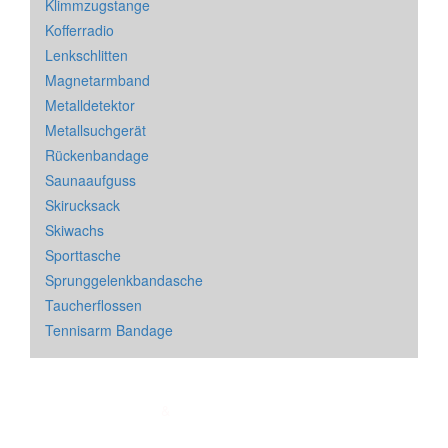
Klimmzugstange
Kofferradio
Lenkschlitten
Magnetarmband
Metalldetektor
Metallsuchgerät
Rückenbandage
Saunaaufguss
Skirucksack
Skiwachs
Sporttasche
Sprunggelenkbandasche
Taucherflossen
Tennisarm Bandage
Impressum
&
Datenschutz
| * = Affiliate Link