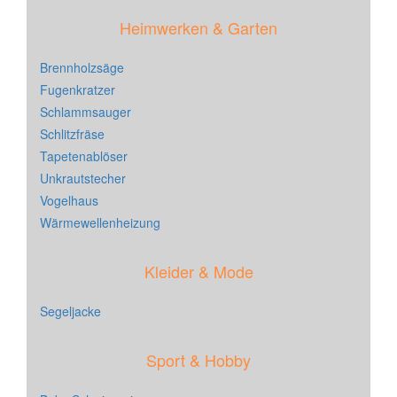
Heimwerken & Garten
Brennholzsäge
Fugenkratzer
Schlammsauger
Schlitzfräse
Tapetenablöser
Unkrautstecher
Vogelhaus
Wärmewellenheizung
Kleider & Mode
Segeljacke
Sport & Hobby