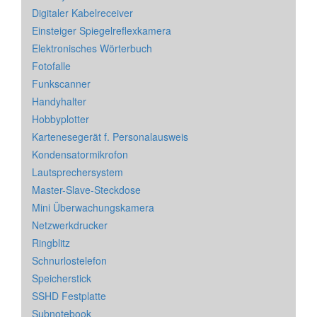
Digitaler Kabelreceiver
Einsteiger Spiegelreflexkamera
Elektronisches Wörterbuch
Fotofalle
Funkscanner
Handyhalter
Hobbyplotter
Kartenesegerät f. Personalausweis
Kondensatormikrofon
Lautsprechersystem
Master-Slave-Steckdose
Mini Überwachungskamera
Netzwerkdrucker
Ringblitz
Schnurlostelefon
Speicherstick
SSHD Festplatte
Subnotebook