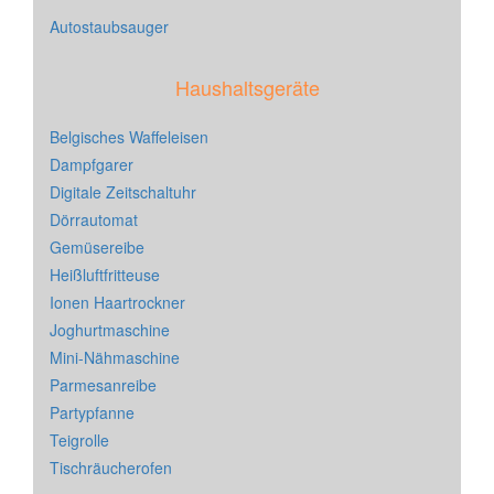
Autostaubsauger
Haushaltsgeräte
Belgisches Waffeleisen
Dampfgarer
Digitale Zeitschaltuhr
Dörrautomat
Gemüsereibe
Heißluftfritteuse
Ionen Haartrockner
Joghurtmaschine
Mini-Nähmaschine
Parmesanreibe
Partypfanne
Teigrolle
Tischräucherofen