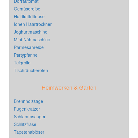
Dörrautomat
Gemüsereibe
Heißluftfritteuse
Ionen Haartrockner
Joghurtmaschine
Mini-Nähmaschine
Parmesanreibe
Partypfanne
Teigrolle
Tischräucherofen
Heimwerken & Garten
Brennholzsäge
Fugenkratzer
Schlammsauger
Schlitzfräse
Tapetenablöser