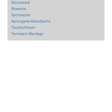
Skirucksack
Skiwachs
Sporttasche
Sprunggelenkbandasche
Taucherflossen
Tennisarm Bandage
Impressum
&
Datenschutz
| * = Affiliate Link