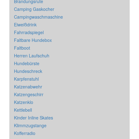
Brandungsrute
Camping Gaskocher
Campingwaschmaschine
Eiweißdrink
Fahrradspiegel
Faltbare Hundebox
Faltboot
Herren Laufschuh
Hundebürste
Hundeschreck
Karpfenstuhl
Katzenabwehr
Katzengeschirr
Katzenklo
Kettlebell
Kinder Inline Skates
Klimmzugstange
Kofferradio