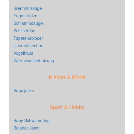
Brennholzsäge
Fugenkratzer
Schlammsauger
Schlitzfräse
Tapetenablöser
Unkrautstecher
Vogelhaus
Wärmewellenheizung
Kleider & Mode
Segeljacke
Sport & Hobby
Baby Schwimmring
Balancekissen