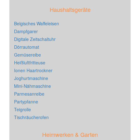
Haushaltsgeräte
Belgisches Waffeleisen
Dampfgarer
Digitale Zeitschaltuhr
Dörrautomat
Gemüsereibe
Heißluftfritteuse
Ionen Haartrockner
Joghurtmaschine
Mini-Nähmaschine
Parmesanreibe
Partypfanne
Teigrolle
Tischräucherofen
Heimwerken & Garten