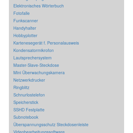
Elektronisches Wörterbuch
Fotofalle
Funkscanner
Handyhalter
Hobbyplotter
Kartenesegerät f. Personalausweis
Kondensatormikrofon
Lautsprechersystem
Master-Slave-Steckdose
Mini Überwachungskamera
Netzwerkdrucker
Ringblitz
Schnurlostelefon
Speicherstick
SSHD Festplatte
Subnotebook
Überspannungsschutz Steckdosenleiste
Videobearbeitungssoftware