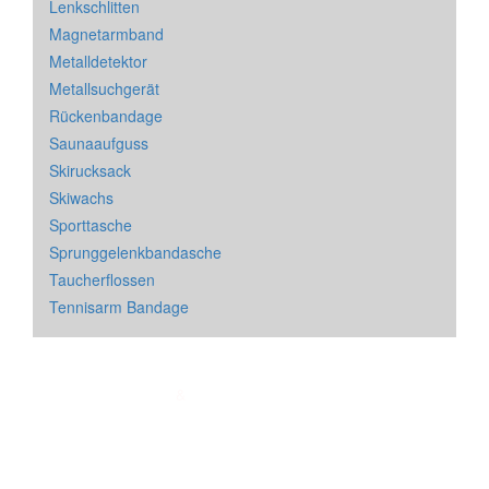
Lenkschlitten
Magnetarmband
Metalldetektor
Metallsuchgerät
Rückenbandage
Saunaaufguss
Skirucksack
Skiwachs
Sporttasche
Sprunggelenkbandasche
Taucherflossen
Tennisarm Bandage
Impressum
&
Datenschutz
| * = Affiliate Link