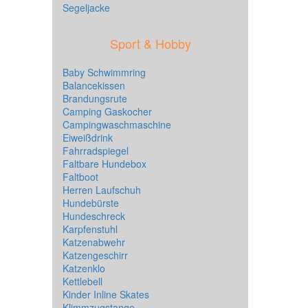
Segeljacke
Sport & Hobby
Baby Schwimmring
Balancekissen
Brandungsrute
Camping Gaskocher
Campingwaschmaschine
Eiweißdrink
Fahrradspiegel
Faltbare Hundebox
Faltboot
Herren Laufschuh
Hundebürste
Hundeschreck
Karpfenstuhl
Katzenabwehr
Katzengeschirr
Katzenklo
Kettlebell
Kinder Inline Skates
Klimmzugstange