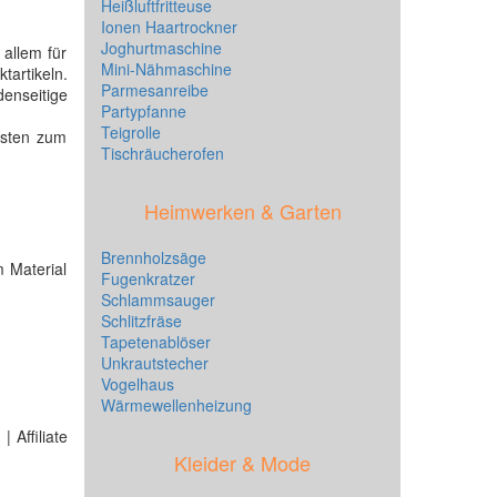
Heißluftfritteuse
Ionen Haartrockner
Joghurtmaschine
 allem für
Mini-Nähmaschine
tartikeln.
Parmesanreibe
denseitige
Partypfanne
Teigrolle
ssten zum
Tischräucherofen
Heimwerken & Garten
Brennholzsäge
 Material
Fugenkratzer
Schlammsauger
Schlitzfräse
Tapetenablöser
Unkrautstecher
Vogelhaus
Wärmewellenheizung
 Affiliate
Kleider & Mode