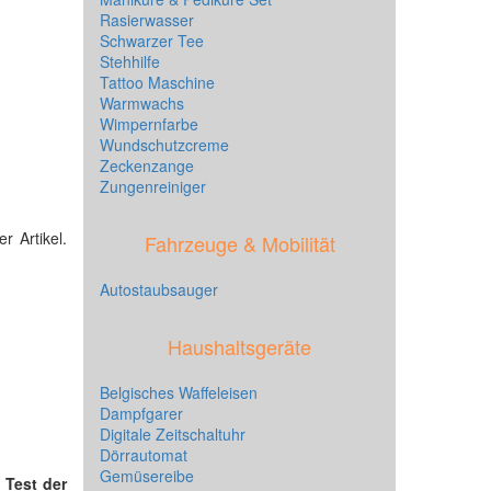
Rasierwasser
Schwarzer Tee
Stehhilfe
Tattoo Maschine
Warmwachs
Wimpernfarbe
Wundschutzcreme
Zeckenzange
Zungenreiniger
r Artikel.
Fahrzeuge & Mobilität
Autostaubsauger
Haushaltsgeräte
Belgisches Waffeleisen
Dampfgarer
Digitale Zeitschaltuhr
Dörrautomat
Gemüsereibe
n
Test der