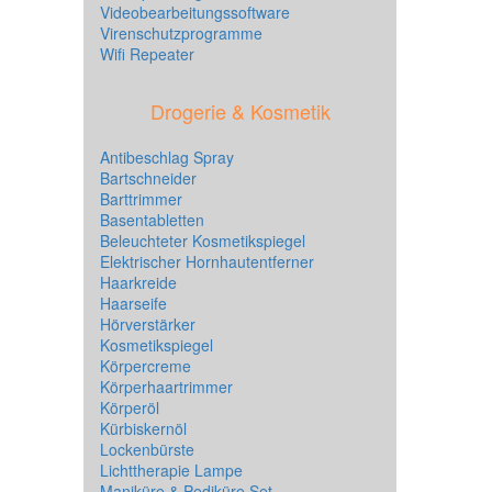
Videobearbeitungssoftware
Virenschutzprogramme
Wifi Repeater
Drogerie & Kosmetik
Antibeschlag Spray
Bartschneider
Barttrimmer
Basentabletten
Beleuchteter Kosmetikspiegel
Elektrischer Hornhautentferner
Haarkreide
Haarseife
Hörverstärker
Kosmetikspiegel
Körpercreme
Körperhaartrimmer
Körperöl
Kürbiskernöl
Lockenbürste
Lichttherapie Lampe
Maniküre & Pediküre Set