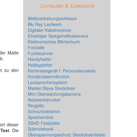
Computer & Elektronik
Bildbearbeitungssoftware
Blu Ray Laufwerk
Digitaler Kabelreceiver
Einsteiger Spiegelreflexkamera
Elektronisches Wörterbuch
Fotofalle
der Matte
Funkscanner
ab.
Handyhalter
Hobbyplotter
en zu den
Kartenesegerät f. Personalausweis
Kondensatormikrofon
Lautsprechersystem
Master-Slave-Steckdose
Mini Überwachungskamera
Netzwerkdrucker
Ringblitz
Schnurlostelefon
Speicherstick
SSHD Festplatte
ort dieser
Subnotebook
n
Test
. Die
Überspannungsschutz Steckdosenleiste