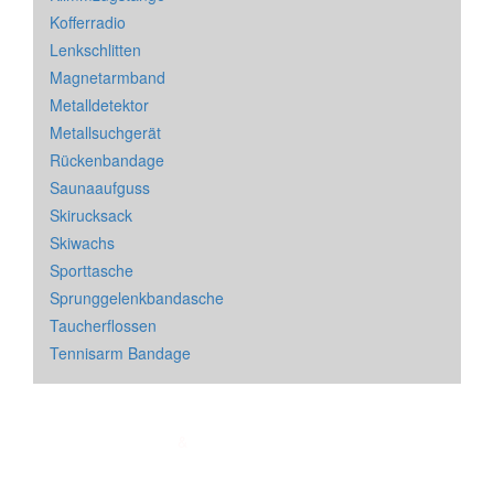
Kofferradio
Lenkschlitten
Magnetarmband
Metalldetektor
Metallsuchgerät
Rückenbandage
Saunaaufguss
Skirucksack
Skiwachs
Sporttasche
Sprunggelenkbandasche
Taucherflossen
Tennisarm Bandage
Impressum
&
Datenschutz
| * = Affiliate Link