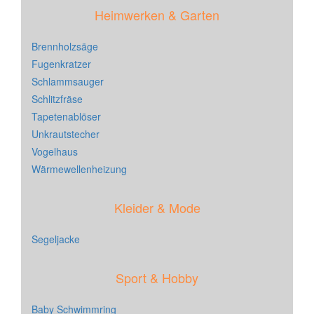
Heimwerken & Garten
Brennholzsäge
Fugenkratzer
Schlammsauger
Schlitzfräse
Tapetenablöser
Unkrautstecher
Vogelhaus
Wärmewellenheizung
Kleider & Mode
Segeljacke
Sport & Hobby
Baby Schwimmring