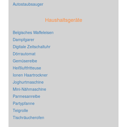
Autostaubsauger
Haushaltsgeräte
Belgisches Waffeleisen
Dampfgarer
Digitale Zeitschaltuhr
Dörrautomat
Gemüsereibe
Heißluftfritteuse
Ionen Haartrockner
Joghurtmaschine
Mini-Nähmaschine
Parmesanreibe
Partypfanne
Teigrolle
Tischräucherofen