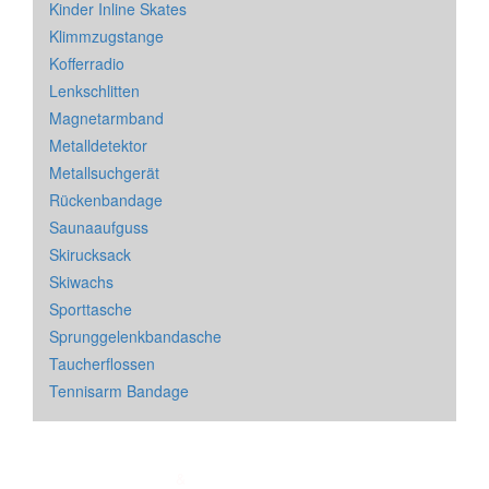
Kinder Inline Skates
Klimmzugstange
Kofferradio
Lenkschlitten
Magnetarmband
Metalldetektor
Metallsuchgerät
Rückenbandage
Saunaaufguss
Skirucksack
Skiwachs
Sporttasche
Sprunggelenkbandasche
Taucherflossen
Tennisarm Bandage
Impressum
&
Datenschutz
| * = Affiliate Link