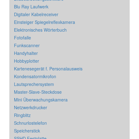
Blu Ray Laufwerk
Digitaler Kabelreceiver
Einsteiger Spiegelreflexkamera
Elektronisches Wörterbuch
Fotofalle
Funkscanner
Handyhalter
Hobbyplotter
Kartenesegerät f. Personalausweis
Kondensatormikrofon
Lautsprechersystem
Master-Slave-Steckdose
Mini Überwachungskamera
Netzwerkdrucker
Ringblitz
Schnurlostelefon
Speicherstick
SSHD Festplatte