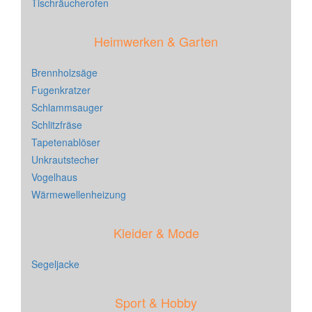
Tischräucherofen
Heimwerken & Garten
Brennholzsäge
Fugenkratzer
Schlammsauger
Schlitzfräse
Tapetenablöser
Unkrautstecher
Vogelhaus
Wärmewellenheizung
Kleider & Mode
Segeljacke
Sport & Hobby