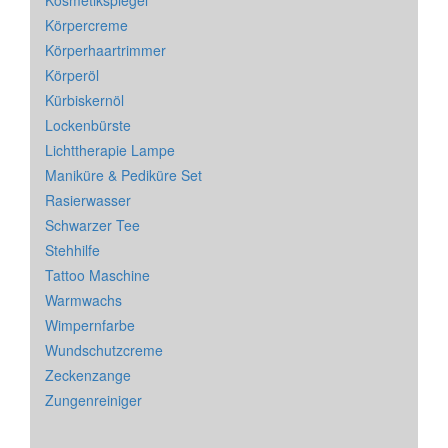
Kosmetikspiegel
Körpercreme
Körperhaartrimmer
Körperöl
Kürbiskernöl
Lockenbürste
Lichttherapie Lampe
Maniküre & Pediküre Set
Rasierwasser
Schwarzer Tee
Stehhilfe
Tattoo Maschine
Warmwachs
Wimpernfarbe
Wundschutzcreme
Zeckenzange
Zungenreiniger