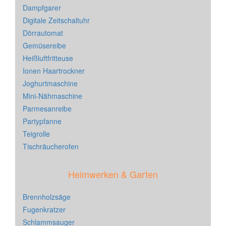
Dampfgarer
Digitale Zeitschaltuhr
Dörrautomat
Gemüsereibe
Heißluftfritteuse
Ionen Haartrockner
Joghurtmaschine
Mini-Nähmaschine
Parmesanreibe
Partypfanne
Teigrolle
Tischräucherofen
Heimwerken & Garten
Brennholzsäge
Fugenkratzer
Schlammsauger