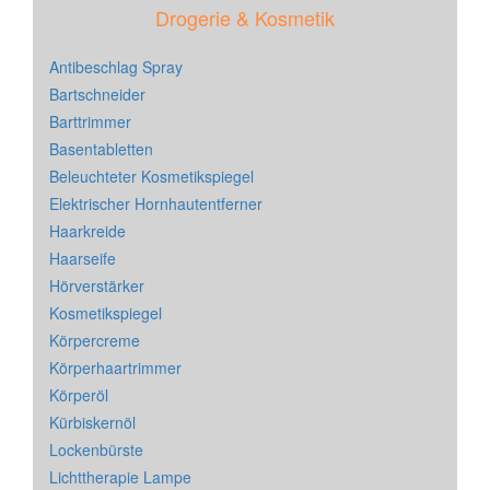
Drogerie & Kosmetik
Antibeschlag Spray
Bartschneider
Barttrimmer
Basentabletten
Beleuchteter Kosmetikspiegel
Elektrischer Hornhautentferner
Haarkreide
Haarseife
Hörverstärker
Kosmetikspiegel
Körpercreme
Körperhaartrimmer
Körperöl
Kürbiskernöl
Lockenbürste
Lichttherapie Lampe