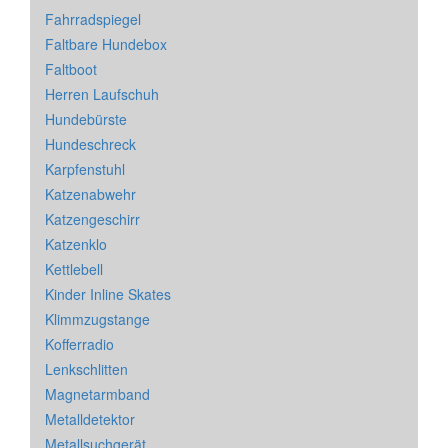
Fahrradspiegel
Faltbare Hundebox
Faltboot
Herren Laufschuh
Hundebürste
Hundeschreck
Karpfenstuhl
Katzenabwehr
Katzengeschirr
Katzenklo
Kettlebell
Kinder Inline Skates
Klimmzugstange
Kofferradio
Lenkschlitten
Magnetarmband
Metalldetektor
Metallsuchgerät