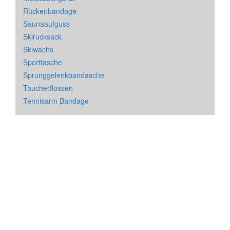
Rückenbandage
Saunaaufguss
Skirucksack
Skiwachs
Sporttasche
Sprunggelenkbandasche
Taucherflossen
Tennisarm Bandage
Impressum
&
Datenschutz
| * = Affiliate Link