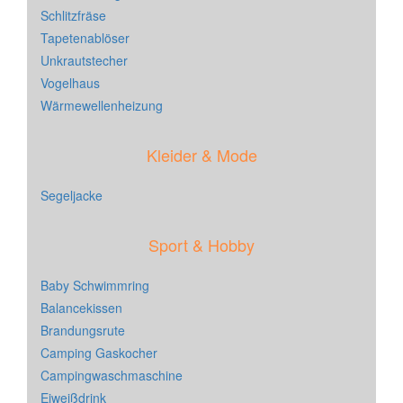
Schlitzfräse
Tapetenablöser
Unkrautstecher
Vogelhaus
Wärmewellenheizung
Kleider & Mode
Segeljacke
Sport & Hobby
Baby Schwimmring
Balancekissen
Brandungsrute
Camping Gaskocher
Campingwaschmaschine
Eiweißdrink