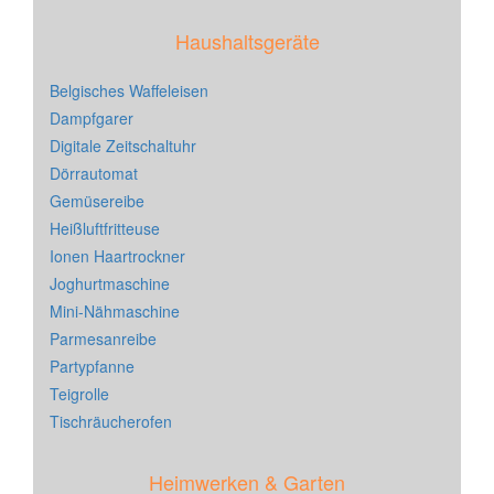
Haushaltsgeräte
Belgisches Waffeleisen
Dampfgarer
Digitale Zeitschaltuhr
Dörrautomat
Gemüsereibe
Heißluftfritteuse
Ionen Haartrockner
Joghurtmaschine
Mini-Nähmaschine
Parmesanreibe
Partypfanne
Teigrolle
Tischräucherofen
Heimwerken & Garten