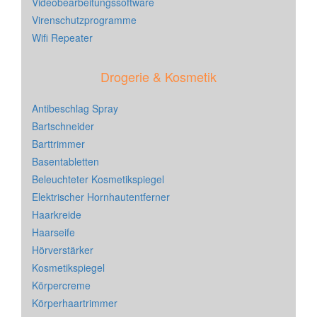
Videobearbeitungssoftware
Virenschutzprogramme
Wifi Repeater
Drogerie & Kosmetik
Antibeschlag Spray
Bartschneider
Barttrimmer
Basentabletten
Beleuchteter Kosmetikspiegel
Elektrischer Hornhautentferner
Haarkreide
Haarseife
Hörverstärker
Kosmetikspiegel
Körpercreme
Körperhaartrimmer