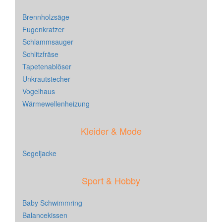
Brennholzsäge
Fugenkratzer
Schlammsauger
Schlitzfräse
Tapetenablöser
Unkrautstecher
Vogelhaus
Wärmewellenheizung
Kleider & Mode
Segeljacke
Sport & Hobby
Baby Schwimmring
Balancekissen