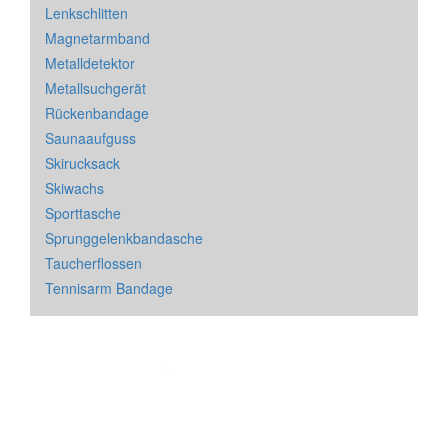
Lenkschlitten
Magnetarmband
Metalldetektor
Metallsuchgerät
Rückenbandage
Saunaaufguss
Skirucksack
Skiwachs
Sporttasche
Sprunggelenkbandasche
Taucherflossen
Tennisarm Bandage
Impressum
&
Datenschutz
| * = Affiliate Link