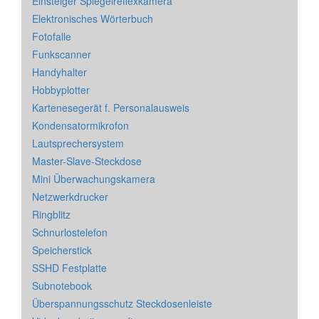
Einsteiger Spiegelreflexkamera
Elektronisches Wörterbuch
Fotofalle
Funkscanner
Handyhalter
Hobbyplotter
Kartenesegerät f. Personalausweis
Kondensatormikrofon
Lautsprechersystem
Master-Slave-Steckdose
Mini Überwachungskamera
Netzwerkdrucker
Ringblitz
Schnurlostelefon
Speicherstick
SSHD Festplatte
Subnotebook
Überspannungsschutz Steckdosenleiste