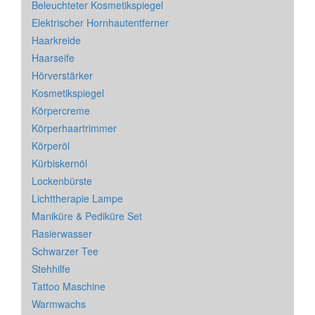
Beleuchteter Kosmetikspiegel
Elektrischer Hornhautentferner
Haarkreide
Haarseife
Hörverstärker
Kosmetikspiegel
Körpercreme
Körperhaartrimmer
Körperöl
Kürbiskernöl
Lockenbürste
Lichttherapie Lampe
Maniküre & Pediküre Set
Rasierwasser
Schwarzer Tee
Stehhilfe
Tattoo Maschine
Warmwachs