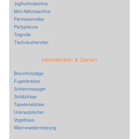
Joghurtmaschine
Mini-Nähmaschine
Parmesanreibe
Partypfanne
Teigrolle
Tischräucherofen
Heimwerken & Garten
Brennholzsäge
Fugenkratzer
Schlammsauger
Schlitzfräse
Tapetenablöser
Unkrautstecher
Vogelhaus
Wärmewellenheizung