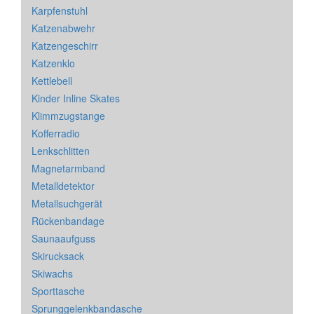
Karpfenstuhl
Katzenabwehr
Katzengeschirr
Katzenklo
Kettlebell
Kinder Inline Skates
Klimmzugstange
Kofferradio
Lenkschlitten
Magnetarmband
Metalldetektor
Metallsuchgerät
Rückenbandage
Saunaaufguss
Skirucksack
Skiwachs
Sporttasche
Sprunggelenkbandasche