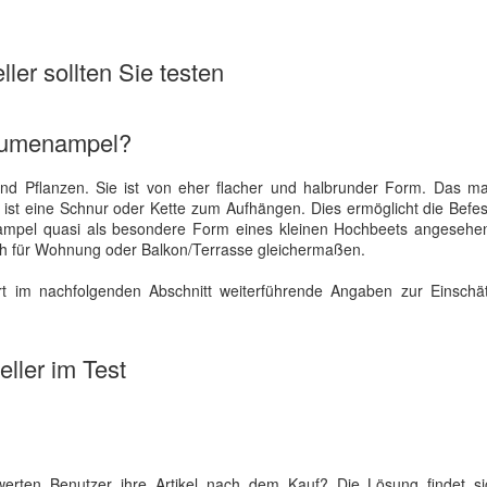
ler sollten Sie testen
Blumenampel?
nd Pflanzen. Sie ist von eher flacher und halbrunder Form. Das ma
ist eine Schnur oder Kette zum Aufhängen. Dies ermöglicht die Befe
mpel quasi als besondere Form eines kleinen Hochbeets angesehe
ch für Wohnung oder Balkon/Terrasse gleichermaßen.
rt im nachfolgenden Abschnitt weiterführende Angaben zur Einschä
ller im Test
rten Benutzer ihre Artikel nach dem Kauf? Die Lösung findet si