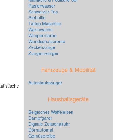
Rasierwasser
Schwarzer Tee
Stehhilfe
Tattoo Maschine
Warmwachs
Wimpernfarbe
Wundschutzcreme
Zeckenzange
Zungenreiniger
Fahrzeuge & Mobilität
Autostaubsauger
atistische
Haushaltsgeräte
Belgisches Waffeleisen
Dampfgarer
Digitale Zeitschaltuhr
Dörrautomat
Gemüsereibe