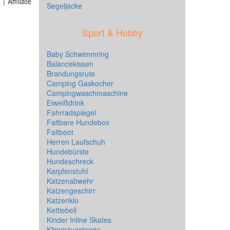
 Affiliate
Segeljacke
Sport & Hobby
Baby Schwimmring
Balancekissen
Brandungsrute
Camping Gaskocher
Campingwaschmaschine
Eiweißdrink
Fahrradspiegel
Faltbare Hundebox
Faltboot
Herren Laufschuh
Hundebürste
Hundeschreck
Karpfenstuhl
Katzenabwehr
Katzengeschirr
Katzenklo
Kettlebell
Kinder Inline Skates
Klimmzugstange