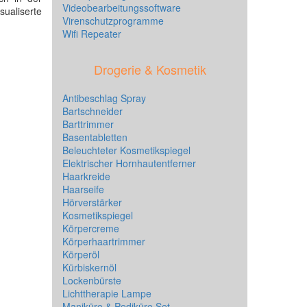
Videobearbeitungssoftware
isualiserte
Virenschutzprogramme
Wifi Repeater
Drogerie & Kosmetik
Antibeschlag Spray
Bartschneider
Barttrimmer
Basentabletten
Beleuchteter Kosmetikspiegel
Elektrischer Hornhautentferner
Haarkreide
Haarseife
Hörverstärker
Kosmetikspiegel
Körpercreme
Körperhaartrimmer
Körperöl
Kürbiskernöl
Lockenbürste
Lichttherapie Lampe
Maniküre & Pediküre Set