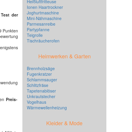
Heißluftfritteuse
Ionen Haartrockner
Joghurtmaschine
n
Test der
Mini-Nähmaschine
Parmesanreibe
Partypfanne
49 Punkten
Teigrolle
bewertung
Tischräucherofen
enigstens
Heimwerken & Garten
Brennholzsäge
Fugenkratzer
Schlammsauger
 Anwendung
Schlitzfräse
Tapetenablöser
Unkrautstecher
nen
Preis-
Vogelhaus
Wärmewellenheizung
Kleider & Mode