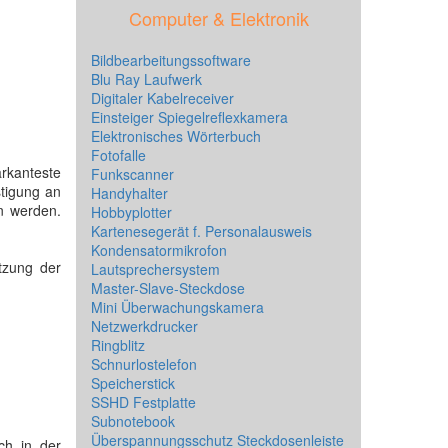
Computer & Elektronik
Bildbearbeitungssoftware
Blu Ray Laufwerk
Digitaler Kabelreceiver
Einsteiger Spiegelreflexkamera
Elektronisches Wörterbuch
Fotofalle
rkanteste
Funkscanner
stigung an
Handyhalter
n werden.
Hobbyplotter
Kartenesegerät f. Personalausweis
Kondensatormikrofon
tzung der
Lautsprechersystem
Master-Slave-Steckdose
Mini Überwachungskamera
Netzwerkdrucker
Ringblitz
Schnurlostelefon
Speicherstick
SSHD Festplatte
Subnotebook
Überspannungsschutz Steckdosenleiste
ch in der