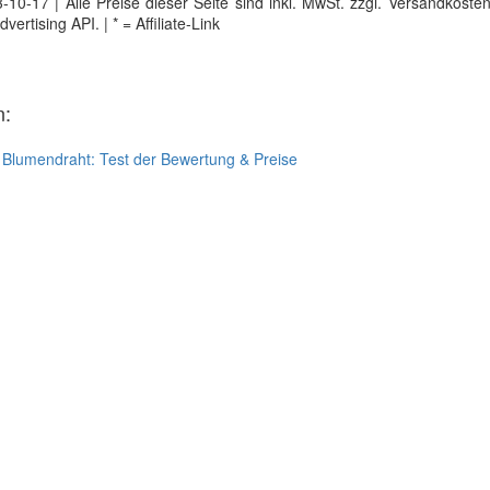
0-17 | Alle Preise dieser Seite sind inkl. MwSt. zzgl. Versandkosten |
tising API. | * = Affiliate-Link
n:
:
Blumendraht: Test der Bewertung & Preise