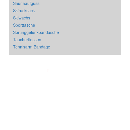
Saunaaufguss
Skirucksack
Skiwachs
Sporttasche
Sprunggelenkbandasche
Taucherflossen
Tennisarm Bandage
Impressum
&
Datenschutz
| * = Affiliate Link