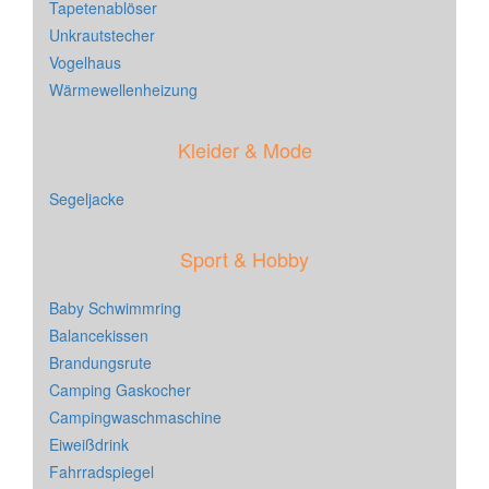
Tapetenablöser
Unkrautstecher
Vogelhaus
Wärmewellenheizung
Kleider & Mode
Segeljacke
Sport & Hobby
Baby Schwimmring
Balancekissen
Brandungsrute
Camping Gaskocher
Campingwaschmaschine
Eiweißdrink
Fahrradspiegel