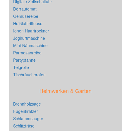
Digitale Zeitschaltuhr
Dörrautomat
Gemüsereibe
Heißluftfritteuse
Ionen Haartrockner
Joghurtmaschine
Mini-Nähmaschine
Parmesanreibe
Partypfanne
Teigrolle
Tischräucherofen
Heimwerken & Garten
Brennholzsäge
Fugenkratzer
Schlammsauger
Schlitzfräse