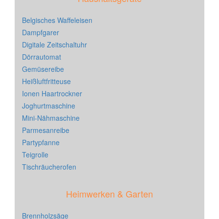
Belgisches Waffeleisen
Dampfgarer
Digitale Zeitschaltuhr
Dörrautomat
Gemüsereibe
Heißluftfritteuse
Ionen Haartrockner
Joghurtmaschine
Mini-Nähmaschine
Parmesanreibe
Partypfanne
Teigrolle
Tischräucherofen
Heimwerken & Garten
Brennholzsäge