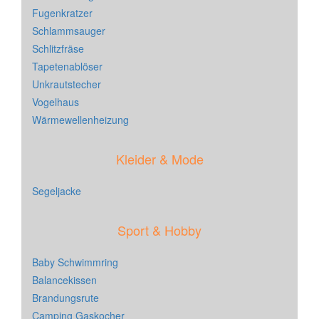
Fugenkratzer
Schlammsauger
Schlitzfräse
Tapetenablöser
Unkrautstecher
Vogelhaus
Wärmewellenheizung
Kleider & Mode
Segeljacke
Sport & Hobby
Baby Schwimmring
Balancekissen
Brandungsrute
Camping Gaskocher