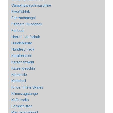
Campingwaschmaschine
Eiweißdrink
Fahrradspiegel
Faltbare Hundebox
Faltboot
Herren Laufschuh
Hundebürste
Hundeschreck
Karpfenstuhl
Katzenabwehr
Katzengeschirr
Katzenklo
Kettlebell
Kinder Inline Skates
Klimmzugstange
Kofferradio
Lenkschlitten
Magnetarmband