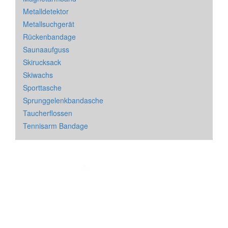
Metalldetektor
Metallsuchgerät
Rückenbandage
Saunaaufguss
Skirucksack
Skiwachs
Sporttasche
Sprunggelenkbandasche
Taucherflossen
Tennisarm Bandage
Impressum
&
Datenschutz
| * = Affiliate Link