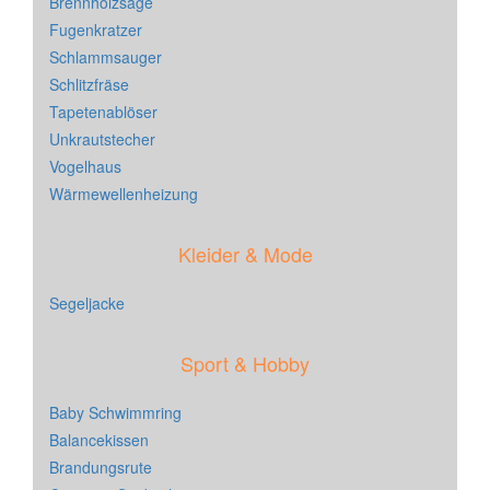
Brennholzsäge
Fugenkratzer
Schlammsauger
Schlitzfräse
Tapetenablöser
Unkrautstecher
Vogelhaus
Wärmewellenheizung
Kleider & Mode
Segeljacke
Sport & Hobby
Baby Schwimmring
Balancekissen
Brandungsrute