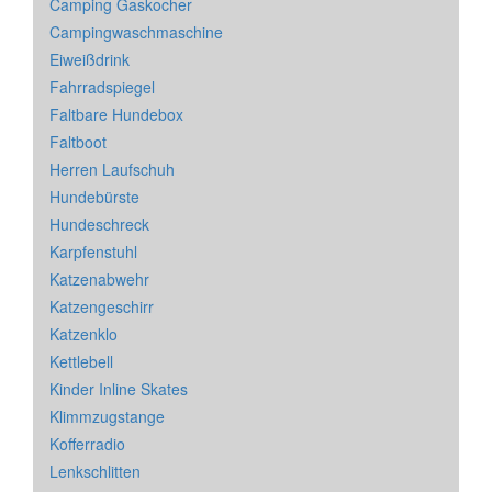
Camping Gaskocher
Campingwaschmaschine
Eiweißdrink
Fahrradspiegel
Faltbare Hundebox
Faltboot
Herren Laufschuh
Hundebürste
Hundeschreck
Karpfenstuhl
Katzenabwehr
Katzengeschirr
Katzenklo
Kettlebell
Kinder Inline Skates
Klimmzugstange
Kofferradio
Lenkschlitten