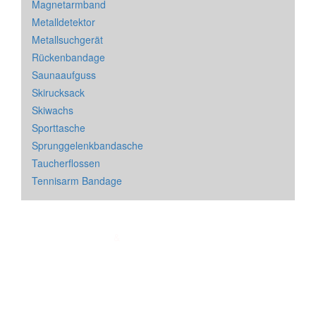
Magnetarmband
Metalldetektor
Metallsuchgerät
Rückenbandage
Saunaaufguss
Skirucksack
Skiwachs
Sporttasche
Sprunggelenkbandasche
Taucherflossen
Tennisarm Bandage
Impressum
&
Datenschutz
| * = Affiliate Link