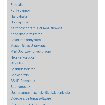
Fotofalle
Funkscanner
Handyhalter
Hobbyplotter
Kartenesegerät f. Personalausweis
Kondensatormikrofon
Lautsprechersystem
Master-Slave-Steckdose
Mini Überwachungskamera
Netzwerkdrucker
Ringblitz
Schnurlostelefon
Speicherstick
SSHD Festplatte
Subnotebook
Überspannungsschutz Steckdosenleiste
Videobearbeitungssoftware
Virenschutzprogramme