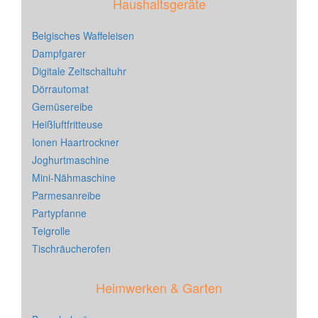
Haushaltsgeräte
Belgisches Waffeleisen
Dampfgarer
Digitale Zeitschaltuhr
Dörrautomat
Gemüsereibe
Heißluftfritteuse
Ionen Haartrockner
Joghurtmaschine
Mini-Nähmaschine
Parmesanreibe
Partypfanne
Teigrolle
Tischräucherofen
Heimwerken & Garten