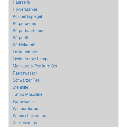
Haarseife
Hörverstärker
Kosmetikspiegel
Körpercreme
Körperhaartrimmer
Körperöl
Kürbiskernöl
Lockenbürste
Lichttherapie Lampe
Maniküre & Pediküre Set
Rasierwasser
Schwarzer Tee
Stehhilfe
Tattoo Maschine
Warmwachs
Wimpernfarbe
Wundschutzcreme
Zeckenzange