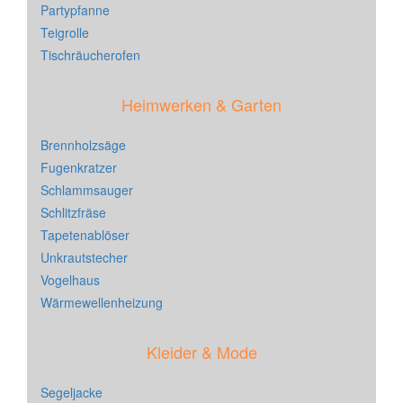
Partypfanne
Teigrolle
Tischräucherofen
Heimwerken & Garten
Brennholzsäge
Fugenkratzer
Schlammsauger
Schlitzfräse
Tapetenablöser
Unkrautstecher
Vogelhaus
Wärmewellenheizung
Kleider & Mode
Segeljacke