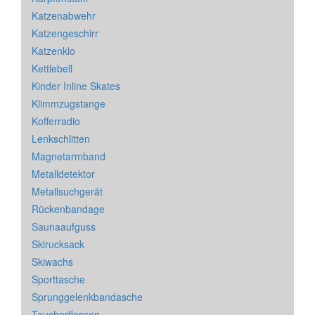
Katzenabwehr
Katzengeschirr
Katzenklo
Kettlebell
Kinder Inline Skates
Klimmzugstange
Kofferradio
Lenkschlitten
Magnetarmband
Metalldetektor
Metallsuchgerät
Rückenbandage
Saunaaufguss
Skirucksack
Skiwachs
Sporttasche
Sprunggelenkbandasche
Taucherflossen