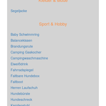
Kleider & Mode
Segeljacke
Sport & Hobby
Baby Schwimmring
Balancekissen
Brandungsrute
Camping Gaskocher
Campingwaschmaschine
Eiweißdrink
Fahrradspiegel
Faltbare Hundebox
Faltboot
Herren Laufschuh
Hundebürste
Hundeschreck
Karpfenstuhl