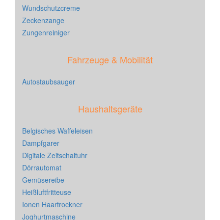
Wundschutzcreme
Zeckenzange
Zungenreiniger
Fahrzeuge & Mobilität
Autostaubsauger
Haushaltsgeräte
Belgisches Waffeleisen
Dampfgarer
Digitale Zeitschaltuhr
Dörrautomat
Gemüsereibe
Heißluftfritteuse
Ionen Haartrockner
Joghurtmaschine