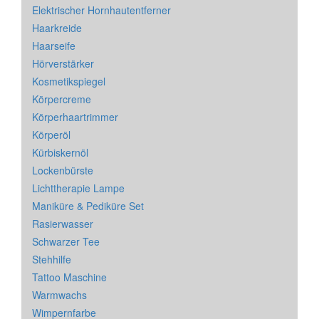
Elektrischer Hornhautentferner
Haarkreide
Haarseife
Hörverstärker
Kosmetikspiegel
Körpercreme
Körperhaartrimmer
Körperöl
Kürbiskernöl
Lockenbürste
Lichttherapie Lampe
Maniküre & Pediküre Set
Rasierwasser
Schwarzer Tee
Stehhilfe
Tattoo Maschine
Warmwachs
Wimpernfarbe