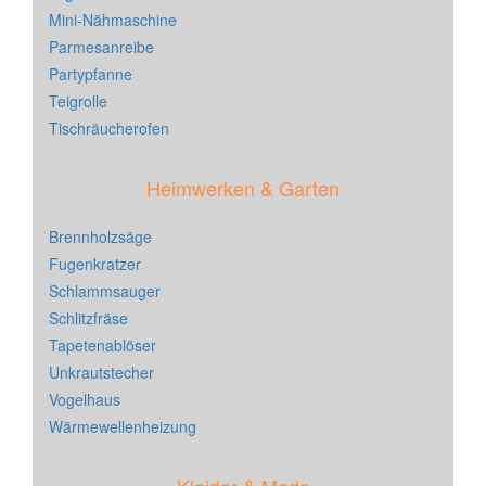
Mini-Nähmaschine
Parmesanreibe
Partypfanne
Teigrolle
Tischräucherofen
Heimwerken & Garten
Brennholzsäge
Fugenkratzer
Schlammsauger
Schlitzfräse
Tapetenablöser
Unkrautstecher
Vogelhaus
Wärmewellenheizung