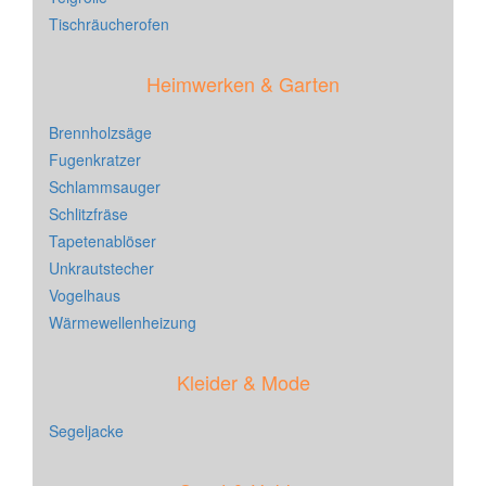
Tischräucherofen
Heimwerken & Garten
Brennholzsäge
Fugenkratzer
Schlammsauger
Schlitzfräse
Tapetenablöser
Unkrautstecher
Vogelhaus
Wärmewellenheizung
Kleider & Mode
Segeljacke