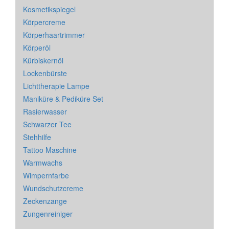
Kosmetikspiegel
Körpercreme
Körperhaartrimmer
Körperöl
Kürbiskernöl
Lockenbürste
Lichttherapie Lampe
Maniküre & Pediküre Set
Rasierwasser
Schwarzer Tee
Stehhilfe
Tattoo Maschine
Warmwachs
Wimpernfarbe
Wundschutzcreme
Zeckenzange
Zungenreiniger