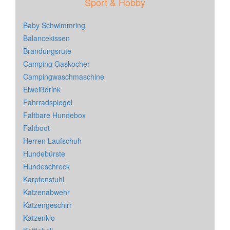
Sport & Hobby
Baby Schwimmring
Balancekissen
Brandungsrute
Camping Gaskocher
Campingwaschmaschine
Eiweißdrink
Fahrradspiegel
Faltbare Hundebox
Faltboot
Herren Laufschuh
Hundebürste
Hundeschreck
Karpfenstuhl
Katzenabwehr
Katzengeschirr
Katzenklo