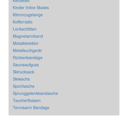
Kettlebell
Kinder Inline Skates
Klimmzugstange
Kofferradio
Lenkschlitten
Magnetarmband
Metalldetektor
Metallsuchgerät
Rückenbandage
Saunaaufguss
Skirucksack
Skiwachs
Sporttasche
Sprunggelenkbandasche
Taucherflossen
Tennisarm Bandage