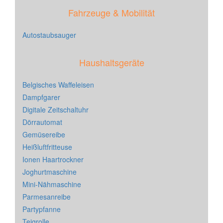
Fahrzeuge & Mobilität
Autostaubsauger
Haushaltsgeräte
Belgisches Waffeleisen
Dampfgarer
Digitale Zeitschaltuhr
Dörrautomat
Gemüsereibe
Heißluftfritteuse
Ionen Haartrockner
Joghurtmaschine
Mini-Nähmaschine
Parmesanreibe
Partypfanne
Teigrolle