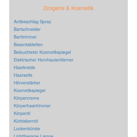
Drogerie & Kosmetik
Antibeschlag Spray
Bartschneider
Barttrimmer
Basentabletten
Beleuchteter Kosmetikspiegel
Elektrischer Hornhautentferner
Haarkreide
Haarseife
Hörverstärker
Kosmetikspiegel
Körpercreme
Körperhaartrimmer
Körperöl
Kürbiskernöl
Lockenbürste
Lichttherapie Lampe