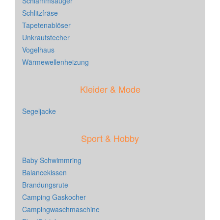
Schlammsauger
Schlitzfräse
Tapetenablöser
Unkrautstecher
Vogelhaus
Wärmewellenheizung
Kleider & Mode
Segeljacke
Sport & Hobby
Baby Schwimmring
Balancekissen
Brandungsrute
Camping Gaskocher
Campingwaschmaschine