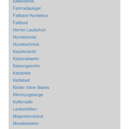
Eiweißdrink
Fahrradspiegel
Faltbare Hundebox
Faltboot
Herren Laufschuh
Hundebürste
Hundeschreck
Karpfenstuhl
Katzenabwehr
Katzengeschirr
Katzenklo
Kettlebell
Kinder Inline Skates
Klimmzugstange
Kofferradio
Lenkschlitten
Magnetarmband
Metalldetektor