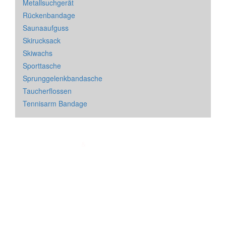
Metallsuchgerät
Rückenbandage
Saunaaufguss
Skirucksack
Skiwachs
Sporttasche
Sprunggelenkbandasche
Taucherflossen
Tennisarm Bandage
Impressum
&
Datenschutz
| * = Affiliate Link