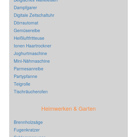
Dampfgarer
Digitale Zeitschaltuhr
Dörrautomat
Gemüsereibe
Heißluftfritteuse
Ionen Haartrockner
Joghurtmaschine
Mini-Nähmaschine
Parmesanreibe
Partypfanne
Teigrolle
Tischräucherofen
Heimwerken & Garten
Brennholzsäge
Fugenkratzer