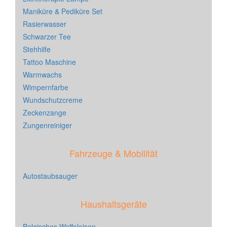
Maniküre & Pediküre Set
Rasierwasser
Schwarzer Tee
Stehhilfe
Tattoo Maschine
Warmwachs
Wimpernfarbe
Wundschutzcreme
Zeckenzange
Zungenreiniger
Fahrzeuge & Mobilität
Autostaubsauger
Haushaltsgeräte
Belgisches Waffeleisen