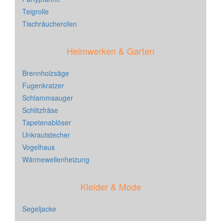
Teigrolle
Tischräucherofen
Heimwerken & Garten
Brennholzsäge
Fugenkratzer
Schlammsauger
Schlitzfräse
Tapetenablöser
Unkrautstecher
Vogelhaus
Wärmewellenheizung
Kleider & Mode
Segeljacke