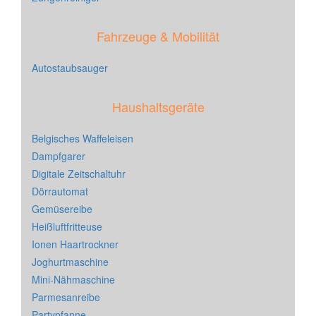
Fahrzeuge & Mobilität
Autostaubsauger
Haushaltsgeräte
Belgisches Waffeleisen
Dampfgarer
Digitale Zeitschaltuhr
Dörrautomat
Gemüsereibe
Heißluftfritteuse
Ionen Haartrockner
Joghurtmaschine
Mini-Nähmaschine
Parmesanreibe
Partypfanne