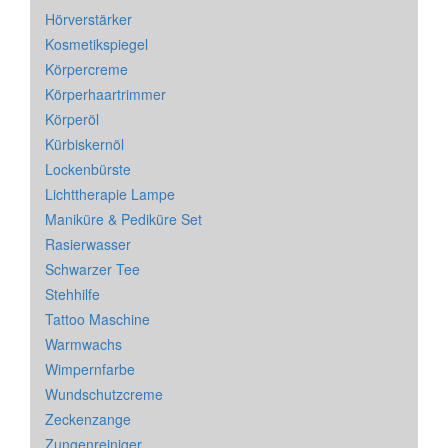
Hörverstärker
Kosmetikspiegel
Körpercreme
Körperhaartrimmer
Körperöl
Kürbiskernöl
Lockenbürste
Lichttherapie Lampe
Maniküre & Pediküre Set
Rasierwasser
Schwarzer Tee
Stehhilfe
Tattoo Maschine
Warmwachs
Wimpernfarbe
Wundschutzcreme
Zeckenzange
Zungenreiniger