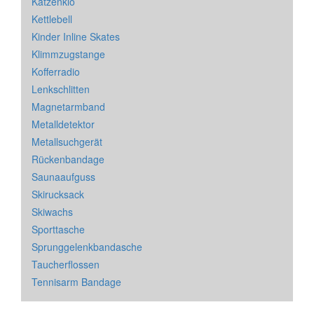
Katzenklo
Kettlebell
Kinder Inline Skates
Klimmzugstange
Kofferradio
Lenkschlitten
Magnetarmband
Metalldetektor
Metallsuchgerät
Rückenbandage
Saunaaufguss
Skirucksack
Skiwachs
Sporttasche
Sprunggelenkbandasche
Taucherflossen
Tennisarm Bandage