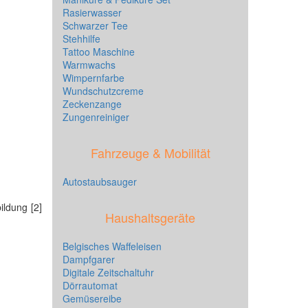
Rasierwasser
Schwarzer Tee
Stehhilfe
Tattoo Maschine
Warmwachs
Wimpernfarbe
Wundschutzcreme
Zeckenzange
Zungenreiniger
Fahrzeuge & Mobilität
Autostaubsauger
ildung [2]
Haushaltsgeräte
Belgisches Waffeleisen
Dampfgarer
Digitale Zeitschaltuhr
Dörrautomat
Gemüsereibe