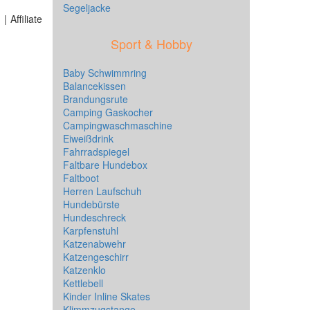
Segeljacke
 Affiliate
Sport & Hobby
Baby Schwimmring
Balancekissen
Brandungsrute
Camping Gaskocher
Campingwaschmaschine
Eiweißdrink
Fahrradspiegel
Faltbare Hundebox
Faltboot
Herren Laufschuh
Hundebürste
Hundeschreck
Karpfenstuhl
Katzenabwehr
Katzengeschirr
Katzenklo
Kettlebell
Kinder Inline Skates
Klimmzugstange