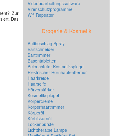
Videobearbeitungssoftware
Virenschutzprogramme
ment? Zur
Wifi Repeater
siert. Das
Drogerie & Kosmetik
Antibeschlag Spray
Bartschneider
Barttrimmer
Basentabletten
Beleuchteter Kosmetikspiegel
Elektrischer Hornhautentferner
Haarkreide
Haarseife
Hörverstärker
Kosmetikspiegel
Körpercreme
Körperhaartrimmer
Körperöl
Kürbiskernöl
Lockenbürste
Lichttherapie Lampe
Maniküre & Pediküre Set