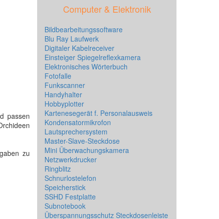
Computer & Elektronik
Bildbearbeitungssoftware
Blu Ray Laufwerk
Digitaler Kabelreceiver
Einsteiger Spiegelreflexkamera
Elektronisches Wörterbuch
Fotofalle
Funkscanner
Handyhalter
Hobbyplotter
Kartenesegerät f. Personalausweis
nd passen
Kondensatormikrofon
Orchideen
Lautsprechersystem
Master-Slave-Steckdose
Mini Überwachungskamera
ngaben zu
Netzwerkdrucker
Ringblitz
Schnurlostelefon
Speicherstick
SSHD Festplatte
Subnotebook
Überspannungsschutz Steckdosenleiste