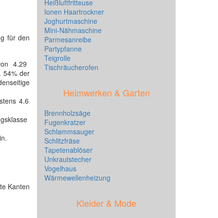
Heißluftfritteuse
Ionen Haartrockner
Joghurtmaschine
Mini-Nähmaschine
ng für den
Parmesanreibe
Partypfanne
Teigrolle
von 4.29
Tischräucherofen
a. 54% der
enseitige
Heimwerken & Garten
stens 4.6
Brennholzsäge
gsklasse
Fugenkratzer
Schlammsauger
in.
Schlitzfräse
Tapetenablöser
Unkrautstecher
Vogelhaus
Wärmewellenheizung
ete Kanten
Kleider & Mode