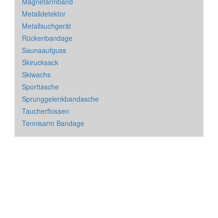
Magnetarmband
Metalldetektor
Metallsuchgerät
Rückenbandage
Saunaaufguss
Skirucksack
Skiwachs
Sporttasche
Sprunggelenkbandasche
Taucherflossen
Tennisarm Bandage
Impressum
&
Datenschutz
| * = Affiliate Link