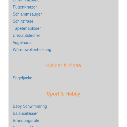
Fugenkratzer
Schlammsauger
Schlitzfräse
Tapetenablöser
Unkrautstecher
Vogelhaus
Wärmewellenheizung
Kleider & Mode
Segeljacke
Sport & Hobby
Baby Schwimmring
Balancekissen
Brandungsrute