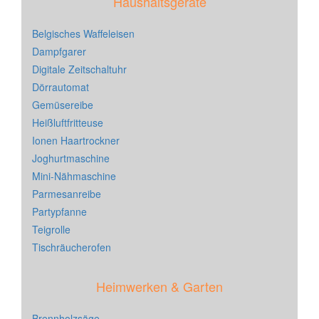
Haushaltsgeräte
Belgisches Waffeleisen
Dampfgarer
Digitale Zeitschaltuhr
Dörrautomat
Gemüsereibe
Heißluftfritteuse
Ionen Haartrockner
Joghurtmaschine
Mini-Nähmaschine
Parmesanreibe
Partypfanne
Teigrolle
Tischräucherofen
Heimwerken & Garten
Brennholzsäge