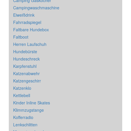
Camping Gaskocher
Campingwaschmaschine
Eiweißdrink
Fahrradspiegel
Faltbare Hundebox
Faltboot
Herren Laufschuh
Hundebürste
Hundeschreck
Karpfenstuhl
Katzenabwehr
Katzengeschirr
Katzenklo
Kettlebell
Kinder Inline Skates
Klimmzugstange
Kofferradio
Lenkschlitten