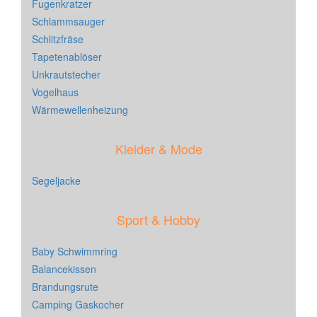
Fugenkratzer
Schlammsauger
Schlitzfräse
Tapetenablöser
Unkrautstecher
Vogelhaus
Wärmewellenheizung
Kleider & Mode
Segeljacke
Sport & Hobby
Baby Schwimmring
Balancekissen
Brandungsrute
Camping Gaskocher