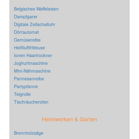
Belgisches Waffeleisen
Dampfgarer
Digitale Zeitschaltuhr
Dörrautomat
Gemüsereibe
Heißluftfritteuse
Ionen Haartrockner
Joghurtmaschine
Mini-Nähmaschine
Parmesanreibe
Partypfanne
Teigrolle
Tischräucherofen
Heimwerken & Garten
Brennholzsäge