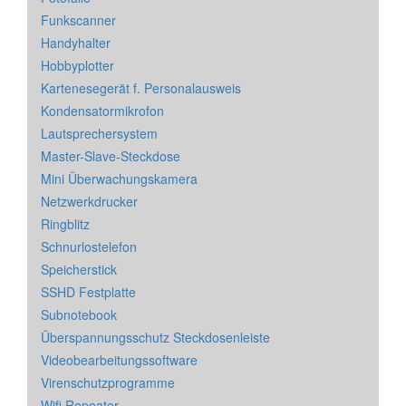
Funkscanner
Handyhalter
Hobbyplotter
Kartenesegerät f. Personalausweis
Kondensatormikrofon
Lautsprechersystem
Master-Slave-Steckdose
Mini Überwachungskamera
Netzwerkdrucker
Ringblitz
Schnurlostelefon
Speicherstick
SSHD Festplatte
Subnotebook
Überspannungsschutz Steckdosenleiste
Videobearbeitungssoftware
Virenschutzprogramme
Wifi Repeater