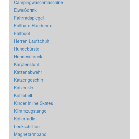
Campingwaschmaschine
Eiweißdrink
Fahrradspiegel
Faltbare Hundebox
Faltboot
Herren Laufschuh
Hundebürste
Hundeschreck
Karpfenstuhl
Katzenabwehr
Katzengeschirr
Katzenklo
Kettlebell
Kinder Inline Skates
Klimmzugstange
Kofferradio
Lenkschlitten
Magnetarmband