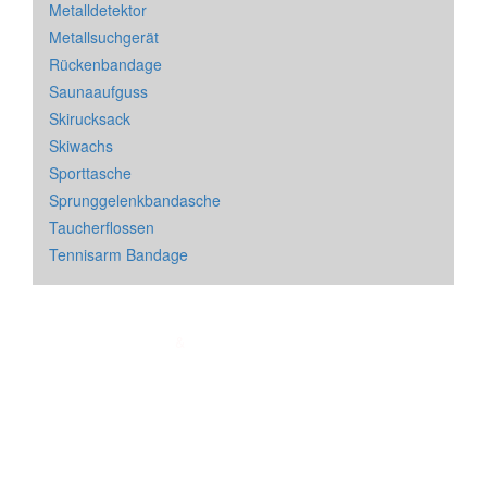
Metalldetektor
Metallsuchgerät
Rückenbandage
Saunaaufguss
Skirucksack
Skiwachs
Sporttasche
Sprunggelenkbandasche
Taucherflossen
Tennisarm Bandage
Impressum
&
Datenschutz
| * = Affiliate Link