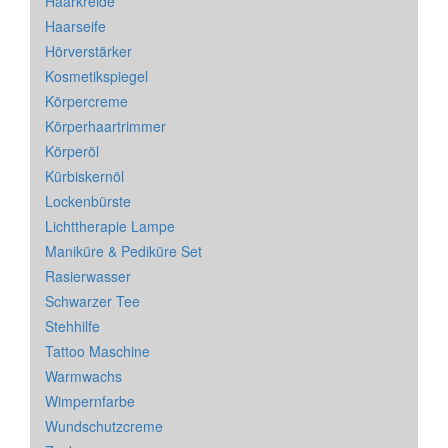
Haarkreide
Haarseife
Hörverstärker
Kosmetikspiegel
Körpercreme
Körperhaartrimmer
Körperöl
Kürbiskernöl
Lockenbürste
Lichttherapie Lampe
Maniküre & Pediküre Set
Rasierwasser
Schwarzer Tee
Stehhilfe
Tattoo Maschine
Warmwachs
Wimpernfarbe
Wundschutzcreme