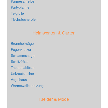
Parmesanreibe
Partypfanne
Teigrolle
Tischräucherofen
Heimwerken & Garten
Brennholzsäge
Fugenkratzer
Schlammsauger
Schlitzfräse
Tapetenablöser
Unkrautstecher
Vogelhaus
Wärmewellenheizung
Kleider & Mode