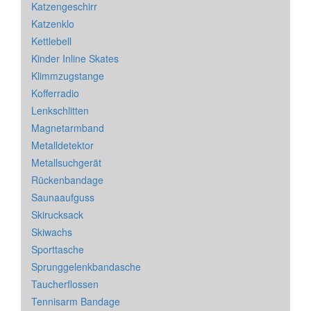
Katzengeschirr
Katzenklo
Kettlebell
Kinder Inline Skates
Klimmzugstange
Kofferradio
Lenkschlitten
Magnetarmband
Metalldetektor
Metallsuchgerät
Rückenbandage
Saunaaufguss
Skirucksack
Skiwachs
Sporttasche
Sprunggelenkbandasche
Taucherflossen
Tennisarm Bandage