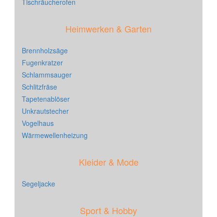
Tischräucherofen
Heimwerken & Garten
Brennholzsäge
Fugenkratzer
Schlammsauger
Schlitzfräse
Tapetenablöser
Unkrautstecher
Vogelhaus
Wärmewellenheizung
Kleider & Mode
Segeljacke
Sport & Hobby