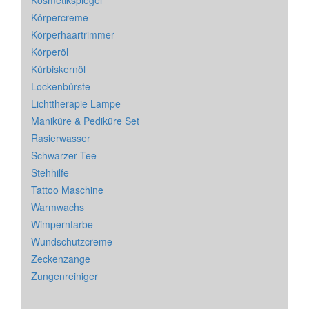
Kosmetikspiegel
Körpercreme
Körperhaartrimmer
Körperöl
Kürbiskernöl
Lockenbürste
Lichttherapie Lampe
Maniküre & Pediküre Set
Rasierwasser
Schwarzer Tee
Stehhilfe
Tattoo Maschine
Warmwachs
Wimpernfarbe
Wundschutzcreme
Zeckenzange
Zungenreiniger