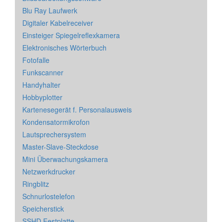
Blu Ray Laufwerk
Digitaler Kabelreceiver
Einsteiger Spiegelreflexkamera
Elektronisches Wörterbuch
Fotofalle
Funkscanner
Handyhalter
Hobbyplotter
Kartenesegerät f. Personalausweis
Kondensatormikrofon
Lautsprechersystem
Master-Slave-Steckdose
Mini Überwachungskamera
Netzwerkdrucker
Ringblitz
Schnurlostelefon
Speicherstick
SSHD Festplatte