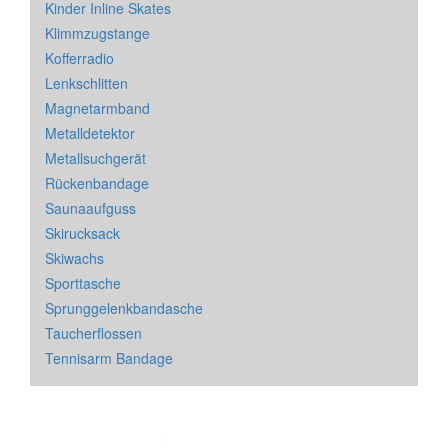
Kinder Inline Skates
Klimmzugstange
Kofferradio
Lenkschlitten
Magnetarmband
Metalldetektor
Metallsuchgerät
Rückenbandage
Saunaaufguss
Skirucksack
Skiwachs
Sporttasche
Sprunggelenkbandasche
Taucherflossen
Tennisarm Bandage
Impressum
&
Datenschutz
| * = Affiliate Link