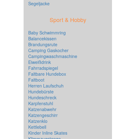
Segeljacke
Sport & Hobby
Baby Schwimmring
Balancekissen
Brandungsrute
Camping Gaskocher
Campingwaschmaschine
Eiweißdrink
Fahrradspiegel
Faltbare Hundebox
Faltboot
Herren Laufschuh
Hundebürste
Hundeschreck
Karpfenstuhl
Katzenabwehr
Katzengeschirr
Katzenklo
Kettlebell
Kinder Inline Skates
Klimmzugstange