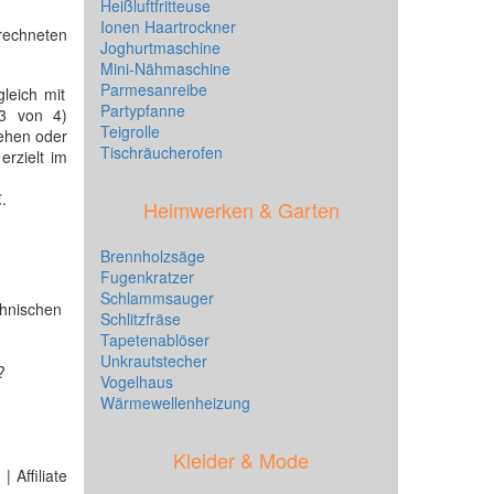
Heißluftfritteuse
Ionen Haartrockner
rechneten
Joghurtmaschine
:
Mini-Nähmaschine
Parmesanreibe
leich mit
Partypfanne
(3 von 4)
Teigrolle
tehen oder
Tischräucherofen
erzielt im
.
Heimwerken & Garten
Brennholzsäge
Fugenkratzer
Schlammsauger
hnischen
Schlitzfräse
Tapetenablöser
Unkrautstecher
?
Vogelhaus
Wärmewellenheizung
Kleider & Mode
 Affiliate