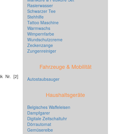
Rasierwasser
Schwarzer Tee
Stehhilfe
Tattoo Maschine
Warmwachs
Wimpernfarbe
Wundschutzcreme
Zeckenzange
Zungenreiniger
Fahrzeuge & Mobilität
ik Nr. [2]
Autostaubsauger
Haushaltsgeräte
Belgisches Waffeleisen
Dampfgarer
Digitale Zeitschaltuhr
Dörrautomat
Gemüsereibe