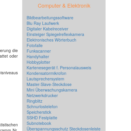
Computer & Elektronik
Bildbearbeitungssoftware
Blu Ray Laufwerk
Digitaler Kabelreceiver
Einsteiger Spiegelreflexkamera
Elektronisches Wörterbuch
Fotofalle
erung die
Funkscanner
ttet oder
Handyhalter
Hobbyplotter
Kartenesegerät f. Personalausweis
eisniveaus
Kondensatormikrofon
Lautsprechersystem
Master-Slave-Steckdose
Mini Überwachungskamera
Netzwerkdrucker
Ringblitz
Schnurlostelefon
Speicherstick
SSHD Festplatte
Subnotebook
tistischen
Überspannungsschutz Steckdosenleiste
agramm Nr.