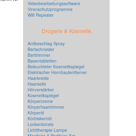
Videobearbeitungssoftware
Virenschutzprogramme
Wifi Repeater
Drogerie & Kosmetik
Antibeschlag Spray
Bartschneider
Barttrimmer
Basentabletten
Beleuchteter Kosmetikspiegel
Elektrischer Hornhautentferner
Haarkreide
Haarseife
Hörverstärker
Kosmetikspiegel
Körpercreme
Körperhaartrimmer
Körperöl
Kürbiskernöl
Lockenbürste
Lichttherapie Lampe
Maniküre & Pediküre Set