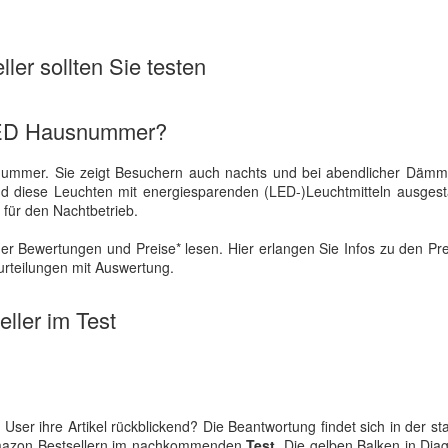
ler sollten Sie testen
 LED Hausnummer?
ummer. Sie zeigt Besuchern auch nachts und bei abendlicher Dämm
d diese Leuchten mit energiesparenden (LED-)Leuchtmitteln ausgesta
 für den Nachtbetrieb.
er Bewertungen und Preise* lesen. Hier erlangen Sie Infos zu den Pr
urteilungen mit Auswertung.
ller im Test
r ihre Artikel rückblickend? Die Beantwortung findet sich in der sta
Amazon Bestsellern im nachkommenden
Test
. Die gelben Balken in Di