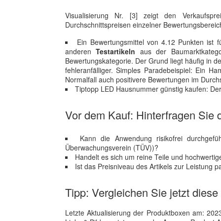
Visualisierung Nr. [3] zeigt den Verkaufs
Durchschnittspreisen einzelner Bewertungsberei
Ein Bewertungsmittel von 4.12 Punkten ist fü
anderen
Testartikeln
aus der Baumarktkategor
Bewertungskategorie. Der Grund liegt häufig in d
fehleranfälliger. Simples Paradebeispiel: Ein H
Normalfall auch positivere Bewertungen im Durchs
Tiptopp LED Hausnummer günstig kaufen: Der b
Vor dem Kauf: Hinterfragen Sie d
Kann die Anwendung risikofrei durchgef
Überwachungsverein (TÜV))?
Handelt es sich um reine Teile und hochwertig
Ist das Preisniveau des Artikels zur Leistung 
Tipp: Vergleichen Sie jetzt die
Letzte Aktualisierung der Produktboxen am: 2023-1