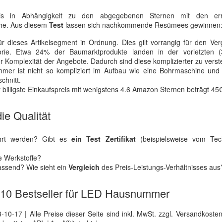
preis in Abhängigkeit zu den abgegebenen Sternen mit den er
che. Aus diesem
Test
lassen sich nachkommende Resümees gewinnen
r dieses Artikelsegment in Ordnung. Dies gilt vorrangig für den Verg
ie. Etwa 24% der Baumarktprodukte landen in der vorletzten 
er Komplexität der Angebote. Dadurch sind diese komplizierter zu vers
ammer ist nicht so kompliziert im Aufbau wie eine Bohrmaschine und 
chnitt.
illigste Einkaufspreis mit wenigstens 4.6 Amazon Sternen beträgt 45€
ie Qualität
ührt werden? Gibt es
ein Test Zertifikat
(beispielsweise vom Tec
e Werkstoffe?
passend? Wie sieht ein
Vergleich
des Preis-Leistungs-Verhältnisses aus
se 10 Bestseller für LED Hausnummer
0-17 | Alle Preise dieser Seite sind inkl. MwSt. zzgl. Versandkosten |