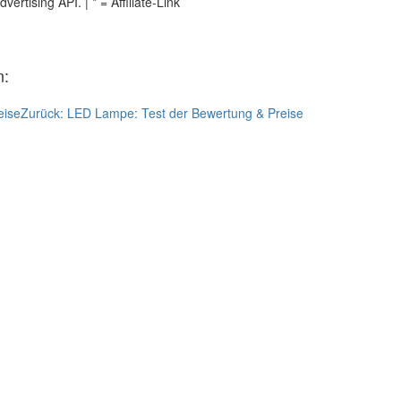
tising API. | * = Affiliate-Link
n:
eise
Zurück:
LED Lampe: Test der Bewertung & Preise