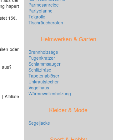
n
aus der
Parmesanreibe
ung hapert
Partypfanne
Teigrolle
stet 15€.
Tischräucherofen
Heimwerken & Garten
lien oder
Brennholzsäge
Fugenkratzer
Schlammsauger
g aus?
Schlitzfräse
Tapetenablöser
Unkrautstecher
Vogelhaus
Wärmewellenheizung
 Affiliate
Kleider & Mode
Segeljacke
Sport & Hobby