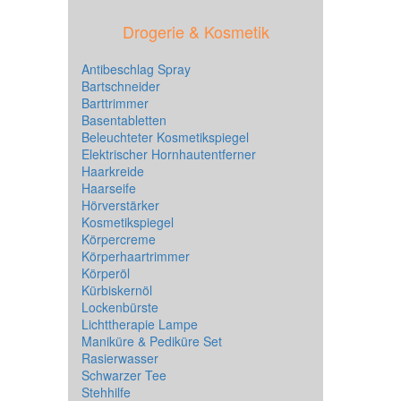
Drogerie & Kosmetik
Antibeschlag Spray
Bartschneider
Barttrimmer
Basentabletten
Beleuchteter Kosmetikspiegel
Elektrischer Hornhautentferner
Haarkreide
Haarseife
Hörverstärker
Kosmetikspiegel
Körpercreme
Körperhaartrimmer
Körperöl
Kürbiskernöl
Lockenbürste
Lichttherapie Lampe
Maniküre & Pediküre Set
Rasierwasser
Schwarzer Tee
Stehhilfe