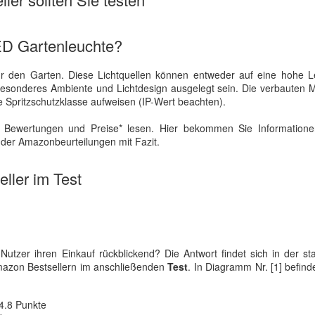
ED Gartenleuchte?
ür den Garten. Diese Lichtquellen können entweder auf eine hohe Le
 besonderes Ambiente und Lichtdesign ausgelegt sein. Die verbauten M
te Spritzschutzklasse aufweisen (IP-Wert beachten).
 Bewertungen und Preise* lesen. Hier bekommen Sie Information
 der Amazonbeurteilungen mit Fazit.
ller im Test
utzer ihren Einkauf rückblickend? Die Antwort findet sich in der sta
mazon Bestsellern im anschließenden
Test
. In Diagramm Nr. [1] befinde
:
 4.8 Punkte