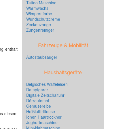
Tattoo Maschine
Warmwachs
Wimpernfarbe
Wundschutzcreme
Zeckenzange
Zungenreiniger
Fahrzeuge & Mobilität
ng enthält
Autostaubsauger
Haushaltsgeräte
Belgisches Waffeleisen
Dampfgarer
Digitale Zeitschaltuhr
Dörrautomat
Gemüsereibe
Heißluftfritteuse
aus diesem
Ionen Haartrockner
Joghurtmaschine
Mini-Nähmaschine