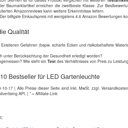
on Sternen ist für dieses Produkt verglichen mit weiteren
Testartikel
er Baumarktartikel erreichen die zweitbeste Klasse. Zur Bestbewert
ulierten Amazonreviews kann weitere Erkenntnisse liefern.
Der billigste Einkaufspreis mit wenigstens 4.6 Amazon Bewertungen ko
ie Qualität
xistieren Gefahren (bspw. scharfe Ecken und risikobehaftete Materia
uch unter Berücksichtung der Gesundheit erledigt worden?
angemessen? Wie sieht ein
Test
des Verhältnisses von Preis zu Leistun
e 10 Bestseller für LED Gartenleuchte
0-17 | Alle Preise dieser Seite sind inkl. MwSt. zzgl. Versandkosten |
tising API. | * = Affiliate-Link
n: