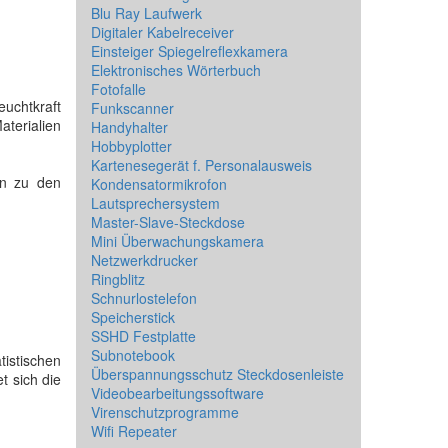
Blu Ray Laufwerk
Digitaler Kabelreceiver
Einsteiger Spiegelreflexkamera
Elektronisches Wörterbuch
Fotofalle
uchtkraft
Funkscanner
aterialien
Handyhalter
Hobbyplotter
Kartenesegerät f. Personalausweis
en zu den
Kondensatormikrofon
Lautsprechersystem
Master-Slave-Steckdose
Mini Überwachungskamera
Netzwerkdrucker
Ringblitz
Schnurlostelefon
Speicherstick
SSHD Festplatte
Subnotebook
tistischen
Überspannungsschutz Steckdosenleiste
t sich die
Videobearbeitungssoftware
Virenschutzprogramme
Wifi Repeater