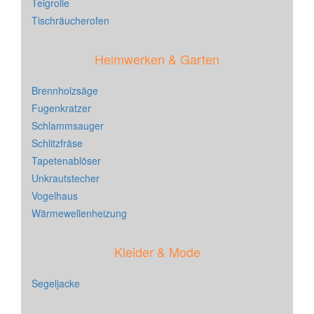
Teigrolle
Tischräucherofen
Heimwerken & Garten
Brennholzsäge
Fugenkratzer
Schlammsauger
Schlitzfräse
Tapetenablöser
Unkrautstecher
Vogelhaus
Wärmewellenheizung
Kleider & Mode
Segeljacke