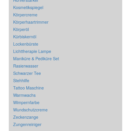
Hörverstärker
Kosmetikspiegel
Körpercreme
Körperhaartrimmer
Körperöl
Kürbiskernöl
Lockenbürste
Lichttherapie Lampe
Maniküre & Pediküre Set
Rasierwasser
Schwarzer Tee
Stehhilfe
Tattoo Maschine
Warmwachs
Wimpernfarbe
Wundschutzcreme
Zeckenzange
Zungenreiniger