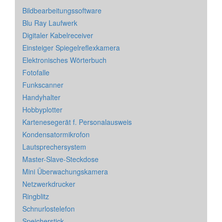
Bildbearbeitungssoftware
Blu Ray Laufwerk
Digitaler Kabelreceiver
Einsteiger Spiegelreflexkamera
Elektronisches Wörterbuch
Fotofalle
Funkscanner
Handyhalter
Hobbyplotter
Kartenesegerät f. Personalausweis
Kondensatormikrofon
Lautsprechersystem
Master-Slave-Steckdose
Mini Überwachungskamera
Netzwerkdrucker
Ringblitz
Schnurlostelefon
Speicherstick