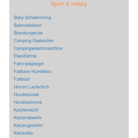
Sport & Hobby
Baby Schwimmring
Balancekissen
Brandungsrute
Camping Gaskocher
Campingwaschmaschine
Eiweißdrink
Fahrradspiegel
Faltbare Hundebox
Faltboot
Herren Laufschuh
Hundebürste
Hundeschreck
Karpfenstuhl
Katzenabwehr
Katzengeschirr
Katzenklo