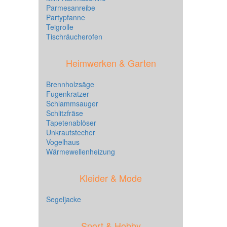
Parmesanreibe
Partypfanne
Teigrolle
Tischräucherofen
Heimwerken & Garten
Brennholzsäge
Fugenkratzer
Schlammsauger
Schlitzfräse
Tapetenablöser
Unkrautstecher
Vogelhaus
Wärmewellenheizung
Kleider & Mode
Segeljacke
Sport & Hobby