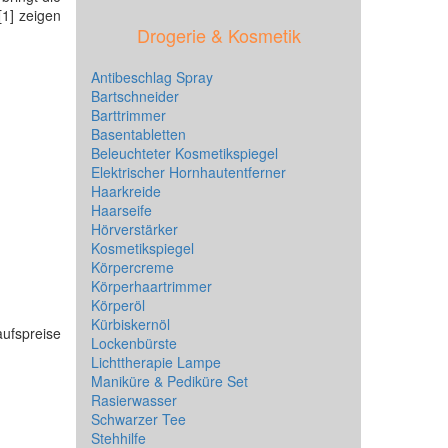
[1] zeigen
Drogerie & Kosmetik
Antibeschlag Spray
Bartschneider
Barttrimmer
Basentabletten
Beleuchteter Kosmetikspiegel
Elektrischer Hornhautentferner
Haarkreide
Haarseife
Hörverstärker
Kosmetikspiegel
Körpercreme
Körperhaartrimmer
Körperöl
Kürbiskernöl
aufspreise
Lockenbürste
Lichttherapie Lampe
Maniküre & Pediküre Set
Rasierwasser
Schwarzer Tee
Stehhilfe