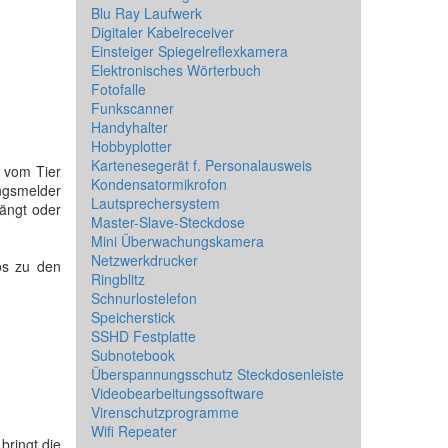
Blu Ray Laufwerk
Digitaler Kabelreceiver
Einsteiger Spiegelreflexkamera
Elektronisches Wörterbuch
Fotofalle
Funkscanner
Handyhalter
Hobbyplotter
Kartenesegerät f. Personalausweis
r vom Tier
Kondensatormikrofon
ngsmelder
Lautsprechersystem
hängt oder
Master-Slave-Steckdose
Mini Überwachungskamera
Netzwerkdrucker
os zu den
Ringblitz
Schnurlostelefon
Speicherstick
SSHD Festplatte
Subnotebook
Überspannungsschutz Steckdosenleiste
Videobearbeitungssoftware
Virenschutzprogramme
Wifi Repeater
bringt die