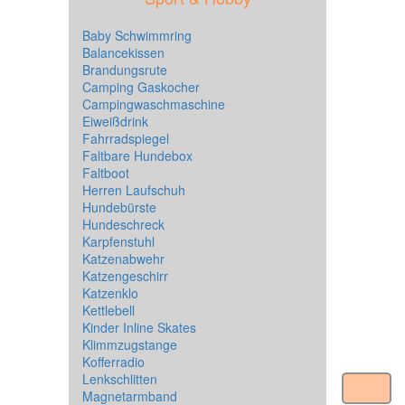
Baby Schwimmring
Balancekissen
Brandungsrute
Camping Gaskocher
Campingwaschmaschine
Eiweißdrink
Fahrradspiegel
Faltbare Hundebox
Faltboot
Herren Laufschuh
Hundebürste
Hundeschreck
Karpfenstuhl
Katzenabwehr
Katzengeschirr
Katzenklo
Kettlebell
Kinder Inline Skates
Klimmzugstange
Kofferradio
Lenkschlitten
Magnetarmband