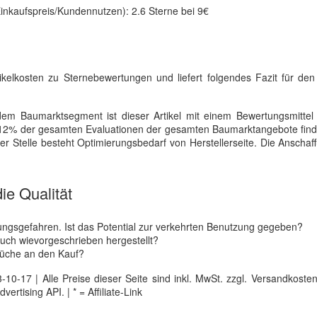
inkaufspreis/Kundennutzen): 2.6 Sterne bei 9€
kelkosten zu Sternebewertungen und liefert folgendes Fazit für de
em Baumarktsegment ist dieser Artikel mit einem Bewertungsmittel
12% der gesamten Evaluationen der gesamten Baumarktangebote finde
er Stelle besteht Optimierungsbedarf von Herstellerseite. Die Anschaff
ie Qualität
tzungsgefahren. Ist das Potential zur verkehrten Benutzung gegeben?
auch wievorgeschrieben hergestellt?
üche an den Kauf?
0-17 | Alle Preise dieser Seite sind inkl. MwSt. zzgl. Versandkosten |
tising API. | * = Affiliate-Link