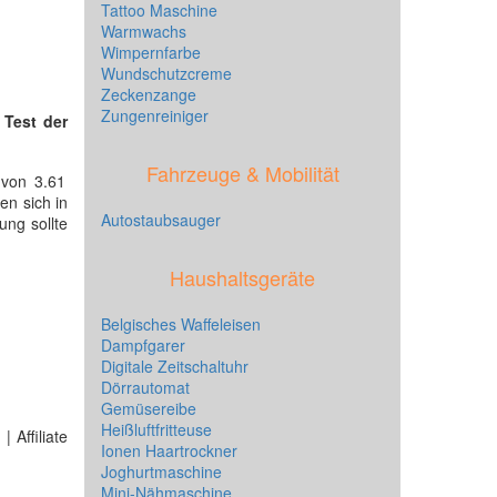
Tattoo Maschine
Warmwachs
Wimpernfarbe
Wundschutzcreme
Zeckenzange
Zungenreiniger
n
Test der
Fahrzeuge & Mobilität
 von 3.61
n sich in
Autostaubsauger
ung sollte
Haushaltsgeräte
Belgisches Waffeleisen
Dampfgarer
Digitale Zeitschaltuhr
Dörrautomat
Gemüsereibe
Heißluftfritteuse
 Affiliate
Ionen Haartrockner
Joghurtmaschine
Mini-Nähmaschine