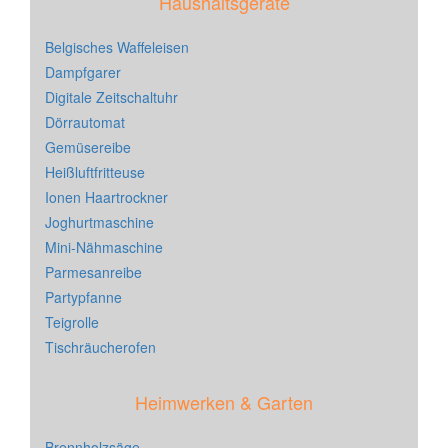
Haushaltsgeräte
Belgisches Waffeleisen
Dampfgarer
Digitale Zeitschaltuhr
Dörrautomat
Gemüsereibe
Heißluftfritteuse
Ionen Haartrockner
Joghurtmaschine
Mini-Nähmaschine
Parmesanreibe
Partypfanne
Teigrolle
Tischräucherofen
Heimwerken & Garten
Brennholzsäge