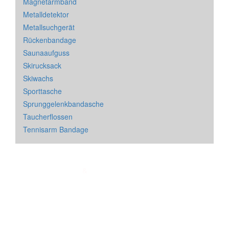
Magnetarmband
Metalldetektor
Metallsuchgerät
Rückenbandage
Saunaaufguss
Skirucksack
Skiwachs
Sporttasche
Sprunggelenkbandasche
Taucherflossen
Tennisarm Bandage
Impressum
&
Datenschutz
| * = Affiliate Link