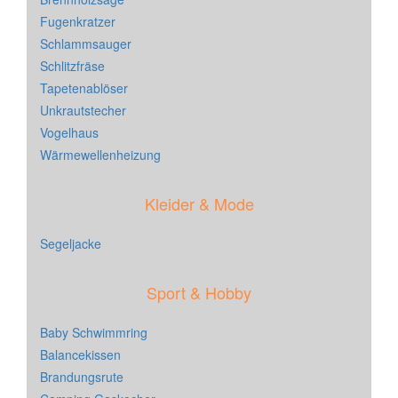
Fugenkratzer
Schlammsauger
Schlitzfräse
Tapetenablöser
Unkrautstecher
Vogelhaus
Wärmewellenheizung
Kleider & Mode
Segeljacke
Sport & Hobby
Baby Schwimmring
Balancekissen
Brandungsrute