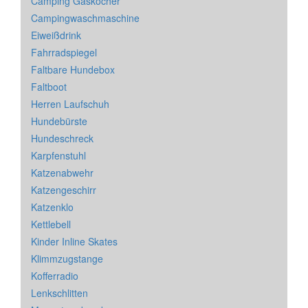
Camping Gaskocher
Campingwaschmaschine
Eiweißdrink
Fahrradspiegel
Faltbare Hundebox
Faltboot
Herren Laufschuh
Hundebürste
Hundeschreck
Karpfenstuhl
Katzenabwehr
Katzengeschirr
Katzenklo
Kettlebell
Kinder Inline Skates
Klimmzugstange
Kofferradio
Lenkschlitten