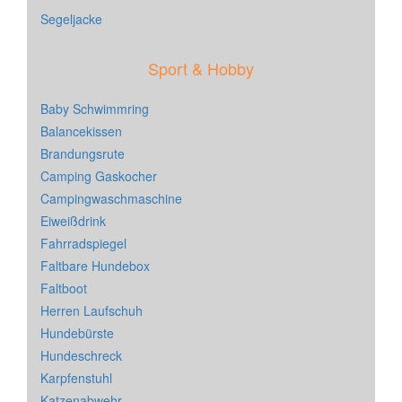
Segeljacke
Sport & Hobby
Baby Schwimmring
Balancekissen
Brandungsrute
Camping Gaskocher
Campingwaschmaschine
Eiweißdrink
Fahrradspiegel
Faltbare Hundebox
Faltboot
Herren Laufschuh
Hundebürste
Hundeschreck
Karpfenstuhl
Katzenabwehr