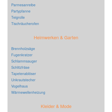
Parmesanreibe
Partypfanne
Teigrolle
Tischräucherofen
Heimwerken & Garten
Brennholzsäge
Fugenkratzer
Schlammsauger
Schlitzfräse
Tapetenablöser
Unkrautstecher
Vogelhaus
Wärmewellenheizung
Kleider & Mode