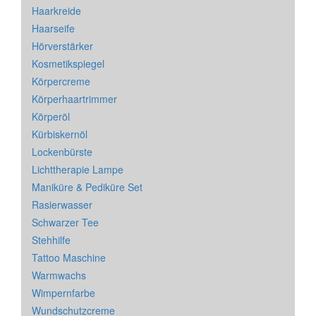
Haarkreide
Haarseife
Hörverstärker
Kosmetikspiegel
Körpercreme
Körperhaartrimmer
Körperöl
Kürbiskernöl
Lockenbürste
Lichttherapie Lampe
Maniküre & Pediküre Set
Rasierwasser
Schwarzer Tee
Stehhilfe
Tattoo Maschine
Warmwachs
Wimpernfarbe
Wundschutzcreme