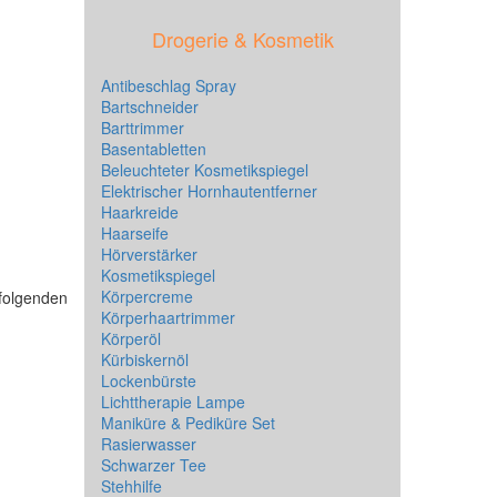
Drogerie & Kosmetik
Antibeschlag Spray
Bartschneider
Barttrimmer
Basentabletten
Beleuchteter Kosmetikspiegel
Elektrischer Hornhautentferner
Haarkreide
Haarseife
Hörverstärker
Kosmetikspiegel
Körpercreme
hfolgenden
Körperhaartrimmer
Körperöl
Kürbiskernöl
Lockenbürste
Lichttherapie Lampe
Maniküre & Pediküre Set
Rasierwasser
Schwarzer Tee
Stehhilfe