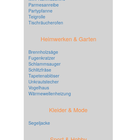
Parmesanreibe
Partypfanne
Teigrolle
Tischräucherofen
Heimwerken & Garten
Brennholzsäge
Fugenkratzer
Schlammsauger
Schlitzfräse
Tapetenablöser
Unkrautstecher
Vogelhaus
Wärmewellenheizung
Kleider & Mode
Segeljacke
Sport & Hobby