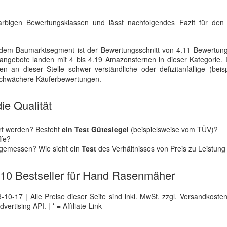
n farbigen Bewertungsklassen und lässt nachfolgendes Fazit für de
em Baumarktsegment ist der Bewertungsschnitt von 4.11 Bewertun
ngebote landen mit 4 bis 4.19 Amazonsternen in dieser Kategorie.
n an dieser Stelle schwer verständliche oder defizitanfällige (beis
 schwächere Käuferbewertungen.
ie Qualität
rt werden? Besteht
ein Test Gütesiegel
(beispielsweise vom TÜV)?
ffe?
ngemessen? Wie sieht ein
Test
des Verhältnisses von Preis zu Leistung
e 10 Bestseller für Hand Rasenmäher
0-17 | Alle Preise dieser Seite sind inkl. MwSt. zzgl. Versandkosten |
tising API. | * = Affiliate-Link