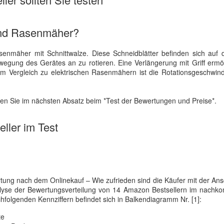
and Rasenmäher?
nmäher mit Schnittwalze. Diese Schneidblätter befinden sich auf 
gung des Gerätes an zu rotieren. Eine Verlängerung mit Griff ermög
ergleich zu elektrischen Rasenmähern ist die Rotationsgeschwindi
esen Sie im nächsten Absatz beim *Test der Bewertungen und Preise*.
ller im Test
g nach dem Onlinekauf – Wie zufrieden sind die Käufer mit der Ans
 Analyse der Bewertungsverteilung von 14 Amazon Bestsellern im nac
chfolgenden Kennziffern befindet sich in Balkendiagramm Nr. [1]:
te