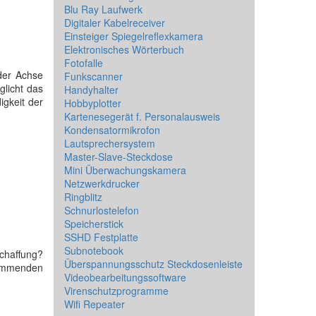
Blu Ray Laufwerk
Digitaler Kabelreceiver
Einsteiger Spiegelreflexkamera
Elektronisches Wörterbuch
Fotofalle
der Achse
Funkscanner
licht das
Handyhalter
gkeit der
Hobbyplotter
Kartenesegerät f. Personalausweis
Kondensatormikrofon
Lautsprechersystem
Master-Slave-Steckdose
Mini Überwachungskamera
Netzwerkdrucker
Ringblitz
Schnurlostelefon
Speicherstick
SSHD Festplatte
Subnotebook
chaffung?
Überspannungsschutz Steckdosenleiste
hkommenden
Videobearbeitungssoftware
Virenschutzprogramme
Wifi Repeater