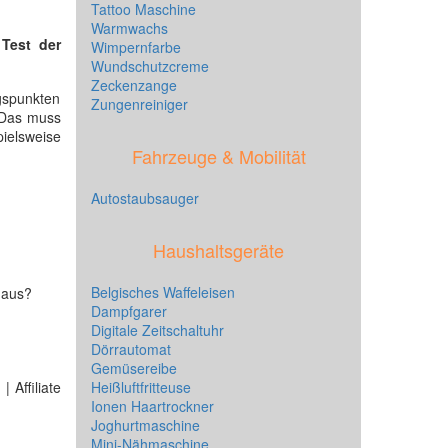
Tattoo Maschine
Warmwachs
n
Test der
Wimpernfarbe
Wundschutzcreme
Zeckenzange
gspunkten
Zungenreiniger
 Das muss
pielsweise
Fahrzeuge & Mobilität
Autostaubsauger
Haushaltsgeräte
Belgisches Waffeleisen
 aus?
Dampfgarer
Digitale Zeitschaltuhr
Dörrautomat
Gemüsereibe
 Affiliate
Heißluftfritteuse
Ionen Haartrockner
Joghurtmaschine
Mini-Nähmaschine